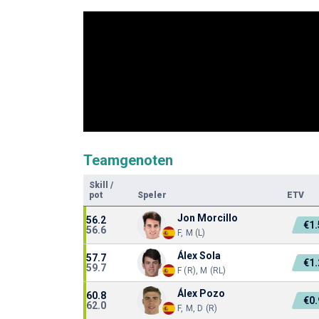
Teamgenoten
Skill
/
pot
Speler
ETV
Jon Morcillo
56.2
€1
56.6
F, M (L)
Álex Sola
57.7
€1
59.7
F (R), M (RL)
Álex Pozo
60.8
€0
62.0
F, M, D (R)