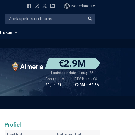
Nederlands
stieken
€2.9M
Almeria
Laatste update: 1 aug. 26
Contract tot
ETV Bereik
30 jun. 31
€2.3M – €3.5M
Profiel
Leeftijd
Nationaliteit