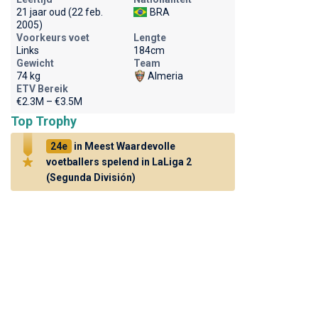
21 jaar oud (22 feb.
BRA
2005)
Voorkeurs voet
Lengte
Links
184cm
Gewicht
Team
74 kg
Almeria
ETV Bereik
€2.3M – €3.5M
Top Trophy
24e
in Meest Waardevolle
voetballers spelend in LaLiga 2
(Segunda División)