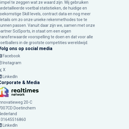
simpel te zeggen wat ze waard zijn. Wij gebruiken
gedetailleerde voetbal statistieken, de huidige en
toekomstige Skill levels, contract data en nog meer
details om zo onze unieke rekenmethodes toe te
kunnen passen. Vanuit daar zijn we, samen met onze
partner SciSports, in staat om een eigen
transferwaarde voorspelling te doen en dat voor alle
voetballers in de grootste competities wereldwijd.
Volg ons op social media
Facebook
Instagram
X
LinkedIn
Corporate & Media
Innovatieweg 20-C
7007CD Doetinchem
Nederland
+31645516860
LinkedIn