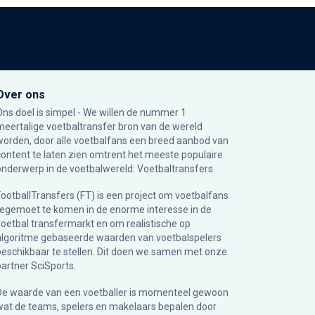
Over ons
Ons doel is simpel - We willen de nummer 1
meertalige voetbaltransfer bron van de wereld
worden, door alle voetbalfans een breed aanbod van
content te laten zien omtrent het meeste populaire
onderwerp in de voetbalwereld: Voetbaltransfers.
FootballTransfers (FT) is een project om voetbalfans
tegemoet te komen in de enorme interesse in de
voetbal transfermarkt en om realistische op
algoritme gebaseerde waarden van voetbalspelers
beschikbaar te stellen. Dit doen we samen met onze
partner
SciSports
.
De waarde van een voetballer is momenteel gewoon
wat de teams, spelers en makelaars bepalen door