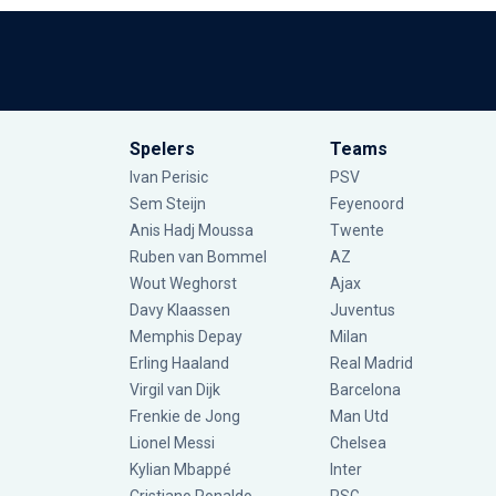
Spelers
Teams
Ivan Perisic
PSV
Sem Steijn
Feyenoord
Anis Hadj Moussa
Twente
Ruben van Bommel
AZ
Wout Weghorst
Ajax
Davy Klaassen
Juventus
Memphis Depay
Milan
Erling Haaland
Real Madrid
Virgil van Dijk
Barcelona
Frenkie de Jong
Man Utd
Lionel Messi
Chelsea
Kylian Mbappé
Inter