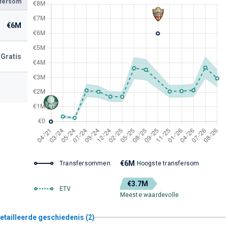
sfersom
€6M
Gratis
€6M
Transfersommen
Hoogste transfersom
€3.7M
ETV
Meeste waardevolle
etailleerde geschiedenis (2)