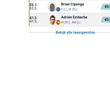
Brian Cipenga
53.1
€0
53.5
F (L), M (RL)
Adrián Embarba
61.5
€0
61.5
M (RL), AM (L)
Bekijk alle teamgenoten