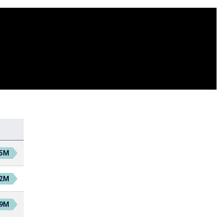
.5M
.2M
.9M