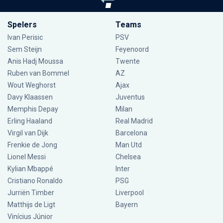
Spelers
Teams
Ivan Perisic
PSV
Sem Steijn
Feyenoord
Anis Hadj Moussa
Twente
Ruben van Bommel
AZ
Wout Weghorst
Ajax
Davy Klaassen
Juventus
Memphis Depay
Milan
Erling Haaland
Real Madrid
Virgil van Dijk
Barcelona
Frenkie de Jong
Man Utd
Lionel Messi
Chelsea
Kylian Mbappé
Inter
Cristiano Ronaldo
PSG
Jurriën Timber
Liverpool
Matthijs de Ligt
Bayern
Vinícius Júnior