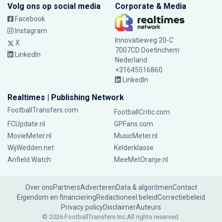
Volg ons op social media
Corporate & Media
Facebook
Instagram
Innovatieweg 20-C
X
7007CD Doetinchem
LinkedIn
Nederland
+31645516860
LinkedIn
Realtimes | Publishing Network
FootballTransfers.com
FootballCritic.com
FCUpdate.nl
GPFans.com
MovieMeter.nl
MusicMeter.nl
WijWedden.net
Kelderklasse
Anfield Watch
MeeMetOranje.nl
Over ons
Partners
Adverteren
Data & algoritmen
Contact
Eigendom en financiering
Redactioneel beleid
Correctiebeleid
Privacy policy
Disclaimer
Auteurs
© 2026 FootballTransfers Inc.
All rights reserved.