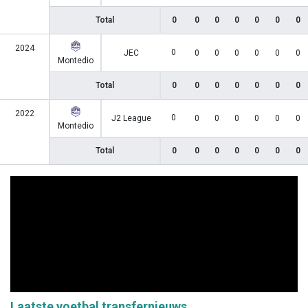
Total
0
0
0
0
0
0
0
2024
0
JEC
0
0
0
0
0
0
Montedio
Total
0
0
0
0
0
0
0
2022
0
J2 League
0
0
0
0
0
0
Montedio
Total
0
0
0
0
0
0
0
Laatste voetbal transfernieuws