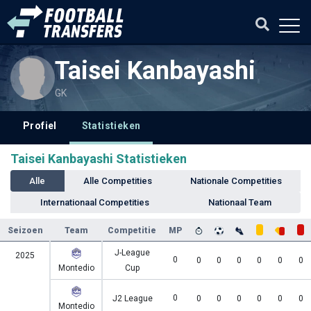
Taisei Kanbayashi
GK
Profiel
Statistieken
Taisei Kanbayashi Statistieken
Alle
Alle Competities
Nationale Competities
Internationaal Competities
Nationaal Team
Seizoen
Team
Competitie
MP
J-League
2025
0
0
0
0
0
0
0
Montedio
Cup
0
J2 League
0
0
0
0
0
0
Montedio