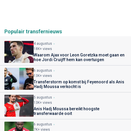
Populair transfernieuws
4 augustus
18K+ views
Waarom Ajax voor Leon Goretzka moet gaan en
hoe Jordi Cruijff hem kan overtuigen
6 augustus
13K+ views
Transferstorm op komst bij Feyenoord als Anis
Hadj Moussa verkocht is
5 augustus
13K+ views
Anis Hadj Moussa bereikt hoogste
transferwaarde ooit
6 augustus
7K+ views