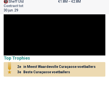
Sheff Utd
€1.8M – €2.8M
Contract tot
30 jun. 29
Top Trophies
2e
in Meest Waardevolle Curaçaose voetballers
3e
Beste Curaçaose voetballers