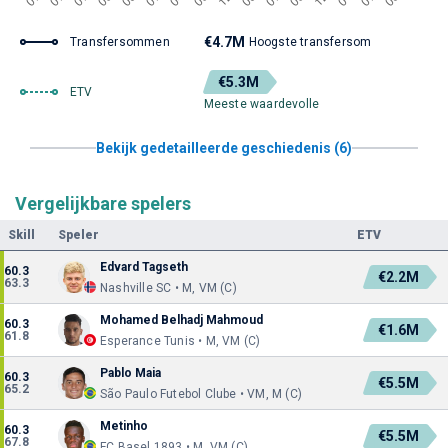
€4.7M
Transfersommen
Hoogste transfersom
€5.3M
ETV
Meeste waardevolle
Bekijk gedetailleerde geschiedenis (6)
Vergelijkbare spelers
Skill
Speler
ETV
Edvard Tagseth
60.3
€2.2M
63.3
Nashville SC • M, VM (C)
Mohamed Belhadj Mahmoud
60.3
€1.6M
61.8
Esperance Tunis • M, VM (C)
Pablo Maia
60.3
€5.5M
65.2
São Paulo Futebol Clube • VM, M (C)
Metinho
60.3
€5.5M
67.8
FC Basel 1893 • M, VM (C)