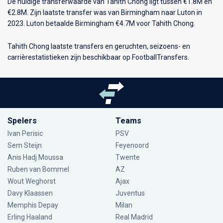
De huidige transferwaarde van Tahith Chong ligt tussen €1.8M en
€2.8M. Zijn laatste transfer was van Birmingham naar Luton in
2023. Luton betaalde Birmingham €4.7M voor Tahith Chong.
Tahith Chong laatste transfers en geruchten, seizoens- en
carrièrestatistieken zijn beschikbaar op FootballTransfers.
Spelers
Teams
Ivan Perisic
PSV
Sem Steijn
Feyenoord
Anis Hadj Moussa
Twente
Ruben van Bommel
AZ
Wout Weghorst
Ajax
Davy Klaassen
Juventus
Memphis Depay
Milan
Erling Haaland
Real Madrid