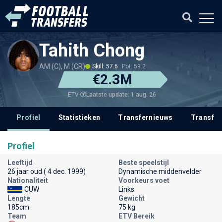
Tahith Chong
AM (C), M (CR)
Skill: 57.6
Pot: 59.2
€2.3M
Laatste update: 1 aug. 26
ETV
Profiel
Statistieken
Transfernieuws
Transfer
Profiel
Leeftijd
Beste speelstijl
26 jaar oud ( 4 dec. 1999)
Dynamische middenvelder
Nationaliteit
Voorkeurs voet
CUW
Links
Lengte
Gewicht
185cm
75 kg
Team
ETV Bereik