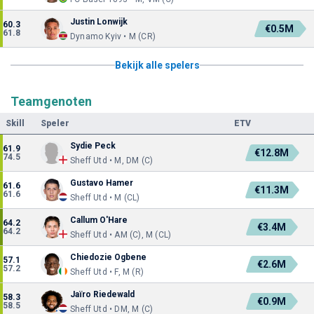
Justin Lonwijk
60.3
€0.5M
61.8
Dynamo Kyiv • M (CR)
Bekijk alle spelers
Teamgenoten
Skill
Speler
ETV
Sydie Peck
61.9
€12.8M
74.5
Sheff Utd • M, DM (C)
Gustavo Hamer
61.6
€11.3M
61.6
Sheff Utd • M (CL)
Callum O'Hare
64.2
€3.4M
64.2
Sheff Utd • AM (C), M (CL)
Chiedozie Ogbene
57.1
€2.6M
57.2
Sheff Utd • F, M (R)
Jaïro Riedewald
58.3
€0.9M
58.5
Sheff Utd • DM, M (C)