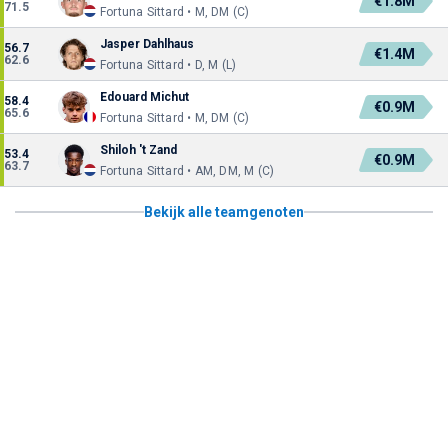
€1.8M
71.5
Fortuna Sittard • M, DM (C)
Jasper Dahlhaus
56.7
€1.4M
62.6
Fortuna Sittard • D, M (L)
Edouard Michut
58.4
€0.9M
65.6
Fortuna Sittard • M, DM (C)
Shiloh 't Zand
53.4
€0.9M
63.7
Fortuna Sittard • AM, DM, M (C)
Bekijk alle teamgenoten