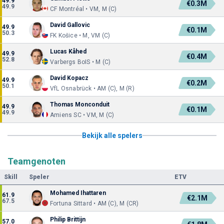
49.9
€0.3M
49.9
CF Montréal • VM, M (C)
David Gallovic
49.9
€0.1M
50.3
FK Košice • M, VM (C)
Lucas Kåhed
49.9
€0.4M
52.8
Varbergs BoIS • M (C)
David Kopacz
49.9
€0.2M
50.1
VfL Osnabrück • AM (C), M (R)
Thomas Monconduit
49.9
€0.1M
49.9
Amiens SC • VM, M (C)
Bekijk alle spelers
Teamgenoten
Skill
Speler
ETV
Mohamed Ihattaren
61.9
€2.1M
67.5
Fortuna Sittard • AM (C), M (CR)
Philip Brittijn
57.0