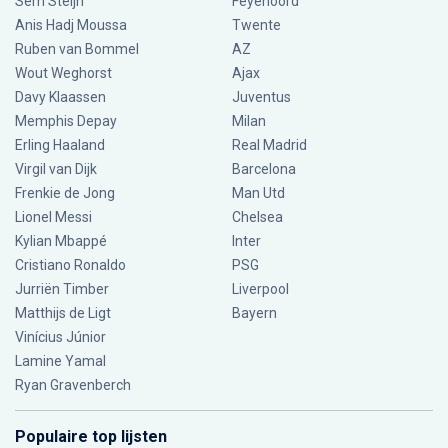
Sem Steijn
Feyenoord
Anis Hadj Moussa
Twente
Ruben van Bommel
AZ
Wout Weghorst
Ajax
Davy Klaassen
Juventus
Memphis Depay
Milan
Erling Haaland
Real Madrid
Virgil van Dijk
Barcelona
Frenkie de Jong
Man Utd
Lionel Messi
Chelsea
Kylian Mbappé
Inter
Cristiano Ronaldo
PSG
Jurriën Timber
Liverpool
Matthijs de Ligt
Bayern
Vinícius Júnior
Lamine Yamal
Ryan Gravenberch
Populaire top lijsten