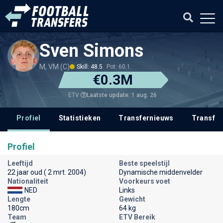
Sven Simons
M, VM (C)
Skill: 48.5
Pot: 60.1
€0.3M
Laatste update: 1 aug. 26
ETV
Profiel
Statistieken
Transfernieuws
Transfer
Profiel
Leeftijd
Beste speelstijl
22 jaar oud ( 2 mrt. 2004)
Dynamische middenvelder
Nationaliteit
Voorkeurs voet
NED
Links
Lengte
Gewicht
180cm
64 kg
Team
ETV Bereik