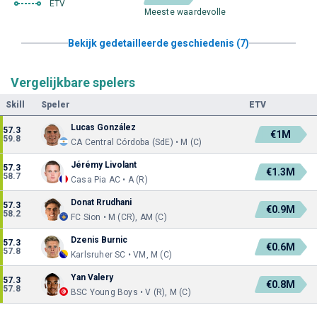
ETV
Meeste waardevolle
Bekijk gedetailleerde geschiedenis (7)
Vergelijkbare spelers
Skill
Speler
ETV
Lucas González
57.3
€1M
59.8
CA Central Córdoba (SdE) • M (C)
Jérémy Livolant
57.3
€1.3M
58.7
Casa Pia AC • A (R)
Donat Rrudhani
57.3
€0.9M
58.2
FC Sion • M (CR), AM (C)
Dzenis Burnic
57.3
€0.6M
57.8
Karlsruher SC • VM, M (C)
Yan Valery
57.3
€0.8M
57.8
BSC Young Boys • V (R), M (C)