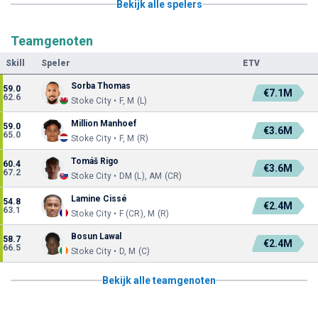
Bekijk alle spelers
Teamgenoten
Skill
Speler
ETV
Sorba Thomas
59.0
€7.1M
62.6
Stoke City • F, M (L)
Million Manhoef
59.0
€3.6M
65.0
Stoke City • F, M (R)
Tomáš Rigo
60.4
€3.6M
67.2
Stoke City • DM (L), AM (CR)
Lamine Cissé
54.8
€2.4M
63.1
Stoke City • F (CR), M (R)
Bosun Lawal
58.7
€2.4M
66.5
Stoke City • D, M (C)
Bekijk alle teamgenoten