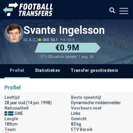
Svante Ingelsson
M, A (C)
Skill: 55.1
Pot: 55.8
€0.9M
Laatste update: 1 aug. 26
ETV
Profiel
Statistieken
Transfer geschiedenis
V
Profiel
Leeftijd
Beste speelstijl
28 jaar oud (14 jun. 1998)
Dynamische middenvelder
Nationaliteit
Voorkeurs voet
SWE
Links
Lengte
Gewicht
189cm
83 kg
Team
ETV Bereik