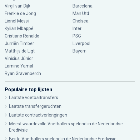
Virgil van Dijk
Barcelona
Frenkie de Jong
Man Utd
Lionel Messi
Chelsea
Kylian Mbappé
Inter
Cristiano Ronaldo
PSG
Jurriën Timber
Liverpool
Matthijs de Ligt
Bayern
Vinícius Júnior
Lamine Yamal
Ryan Gravenberch
Populaire top lijsten
Laatste voetbaltransfers
Laatste transfergeruchten
Laatste contractverlengingen
Meest waardevolle Voetballers spelend in de Nederlandse
Eredivisie
Beste Voetballers spelend in de Nederlandse Eredivisie