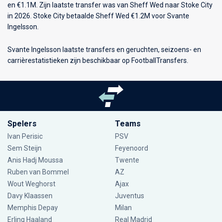
en €1.1M. Zijn laatste transfer was van Sheff Wed naar Stoke City
in 2026. Stoke City betaalde Sheff Wed €1.2M voor Svante
Ingelsson.
Svante Ingelsson laatste transfers en geruchten, seizoens- en
carrièrestatistieken zijn beschikbaar op FootballTransfers.
Spelers
Teams
Ivan Perisic
PSV
Sem Steijn
Feyenoord
Anis Hadj Moussa
Twente
Ruben van Bommel
AZ
Wout Weghorst
Ajax
Davy Klaassen
Juventus
Memphis Depay
Milan
Erling Haaland
Real Madrid