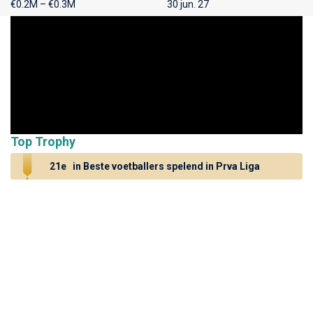
€0.2M – €0.3M
30 jun. 27
Top Trophy
21e
in Beste voetballers spelend in Prva Liga