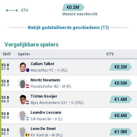
€0.2M
ETV
Meeste waardevolle
Bekijk gedetailleerde geschiedenis (11)
Vergelijkbare spelers
Skill
Speler
ETV
Callum Talbot
53.8
€0.2M
57.8
Macarthur FC • V (RL)
Moritz Neumann
53.8
€0.5M
65.3
Floridsdorfer AC • M (R)
Tristan Gooijer
53.8
€1.6M
66.9
Ajax Amsterdam U21 • V (CRL)
Leandro Lescano
53.8
€0.6M
58.8
CA Huracán • V (L)
Lenn De Smet
53.8
€1.0M
65.1
KV Kortrijk • M (RL)