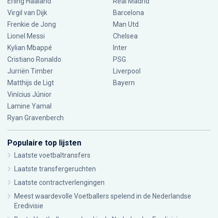
Erling Haaland
Real Madrid
Virgil van Dijk
Barcelona
Frenkie de Jong
Man Utd
Lionel Messi
Chelsea
Kylian Mbappé
Inter
Cristiano Ronaldo
PSG
Jurriën Timber
Liverpool
Matthijs de Ligt
Bayern
Vinícius Júnior
Lamine Yamal
Ryan Gravenberch
Populaire top lijsten
Laatste voetbaltransfers
Laatste transfergeruchten
Laatste contractverlengingen
Meest waardevolle Voetballers spelend in de Nederlandse
Eredivisie