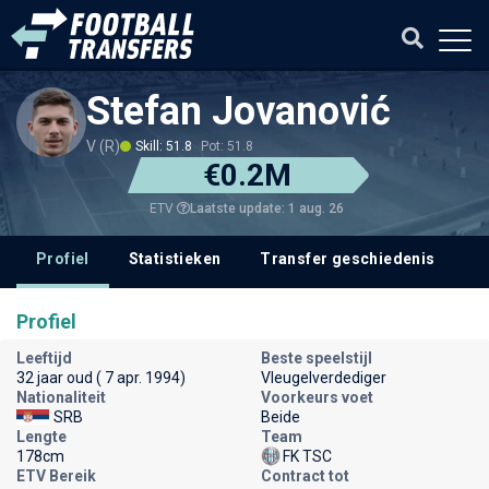
Stefan Jovanović
V (R)
Skill: 51.8
Pot: 51.8
€0.2M
Laatste update: 1 aug. 26
ETV
Profiel
Statistieken
Transfer geschiedenis
V
Profiel
Leeftijd
Beste speelstijl
32 jaar oud ( 7 apr. 1994)
Vleugelverdediger
Nationaliteit
Voorkeurs voet
SRB
Beide
Lengte
Team
178cm
FK TSC
ETV Bereik
Contract tot