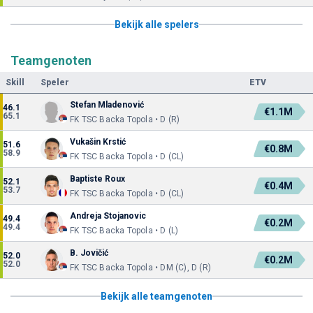
Bekijk alle spelers
Teamgenoten
Skill
Speler
ETV
Stefan Mladenović
46.1
€1.1M
65.1
FK TSC Backa Topola • D (R)
Vukašin Krstić
51.6
€0.8M
58.9
FK TSC Backa Topola • D (CL)
Baptiste Roux
52.1
€0.4M
53.7
FK TSC Backa Topola • D (CL)
Andreja Stojanovic
49.4
€0.2M
49.4
FK TSC Backa Topola • D (L)
B. Jovičić
52.0
€0.2M
52.0
FK TSC Backa Topola • DM (C), D (R)
Bekijk alle teamgenoten