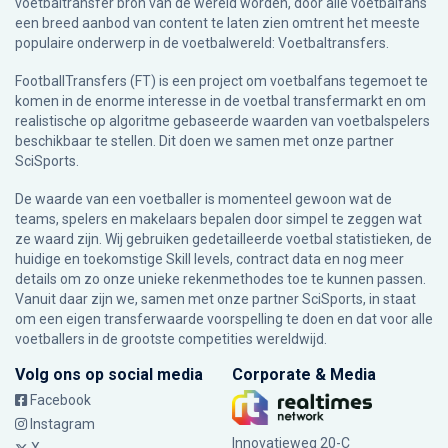
voetbaltransfer bron van de wereld worden, door alle voetbalfans
een breed aanbod van content te laten zien omtrent het meeste
populaire onderwerp in de voetbalwereld: Voetbaltransfers.
FootballTransfers (FT) is een project om voetbalfans tegemoet te
komen in de enorme interesse in de voetbal transfermarkt en om
realistische op algoritme gebaseerde waarden van voetbalspelers
beschikbaar te stellen. Dit doen we samen met onze partner
SciSports
.
De waarde van een voetballer is momenteel gewoon wat de
teams, spelers en makelaars bepalen door simpel te zeggen wat
ze waard zijn. Wij gebruiken gedetailleerde voetbal statistieken, de
huidige en toekomstige Skill levels, contract data en nog meer
details om zo onze unieke rekenmethodes toe te kunnen passen.
Vanuit daar zijn we, samen met onze partner SciSports, in staat
om een eigen transferwaarde voorspelling te doen en dat voor alle
voetballers in de grootste competities wereldwijd.
Volg ons op social media
Corporate & Media
Facebook
Instagram
Innovatieweg 20-C