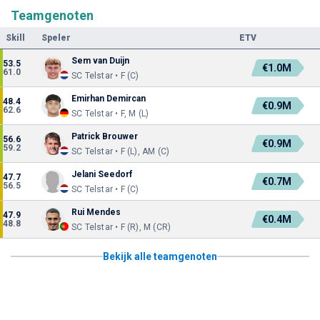
Teamgenoten
Skill
Speler
ETV
Sem van Duijn
53.5
€1.0M
61.0
SC Telstar • F (C)
Emirhan Demircan
48.4
€0.9M
62.6
SC Telstar • F, M (L)
Patrick Brouwer
56.6
€0.9M
59.2
SC Telstar • F (L), AM (C)
Jelani Seedorf
47.7
€0.7M
56.5
SC Telstar • F (C)
Rui Mendes
47.9
€0.4M
48.8
SC Telstar • F (R), M (CR)
Bekijk alle teamgenoten