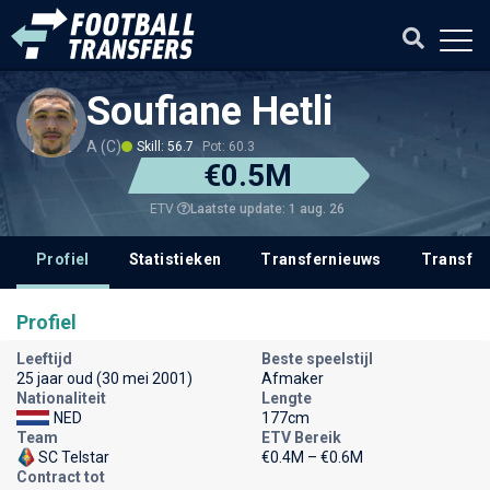
Soufiane Hetli
A (C)
Skill: 56.7
Pot: 60.3
€0.5M
Laatste update: 1 aug. 26
ETV
Profiel
Statistieken
Transfernieuws
Transfer
Profiel
Leeftijd
Beste speelstijl
25 jaar oud (30 mei 2001)
Afmaker
Nationaliteit
Lengte
NED
177cm
Team
ETV Bereik
SC Telstar
€0.4M – €0.6M
Contract tot