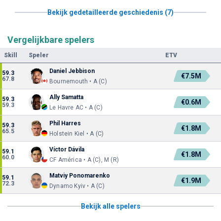
Bekijk gedetailleerde geschiedenis (7)
Vergelijkbare spelers
Skill
Speler
ETV
Daniel Jebbison
59.3
€7.5M
67.8
Bournemouth • A (C)
Ally Samatta
59.3
€0.6M
59.3
Le Havre AC • A (C)
Phil Harres
59.3
€1.8M
65.5
Holstein Kiel • A (C)
Víctor Dávila
59.1
€1.8M
60.0
CF América • A (C), M (R)
Matviy Ponomarenko
59.1
€1.9M
72.3
Dynamo Kyiv • A (C)
Bekijk alle spelers