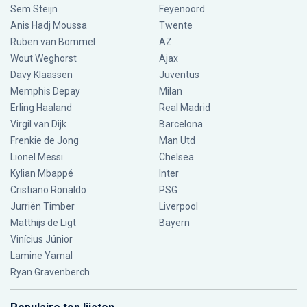
Sem Steijn
Feyenoord
Anis Hadj Moussa
Twente
Ruben van Bommel
AZ
Wout Weghorst
Ajax
Davy Klaassen
Juventus
Memphis Depay
Milan
Erling Haaland
Real Madrid
Virgil van Dijk
Barcelona
Frenkie de Jong
Man Utd
Lionel Messi
Chelsea
Kylian Mbappé
Inter
Cristiano Ronaldo
PSG
Jurriën Timber
Liverpool
Matthijs de Ligt
Bayern
Vinícius Júnior
Lamine Yamal
Ryan Gravenberch