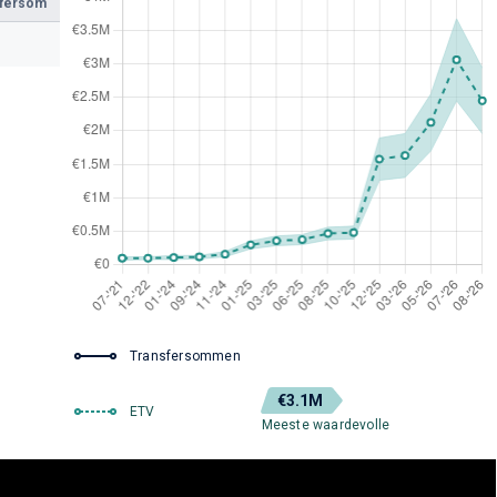
sfersom
Transfersommen
€3.1M
ETV
Meeste waardevolle