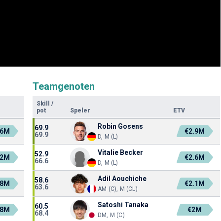
Teamgenoten
Skill
/
pot
Speler
ETV
Robin Gosens
69.9
.6M
€2.9M
69.9
D, M (L)
Vitalie Becker
52.9
.2M
€2.6M
66.6
D, M (L)
Adil Aouchiche
58.6
.8M
€2.1M
63.6
AM (C), M (CL)
Satoshi Tanaka
60.5
.8M
€2M
68.4
DM, M (C)