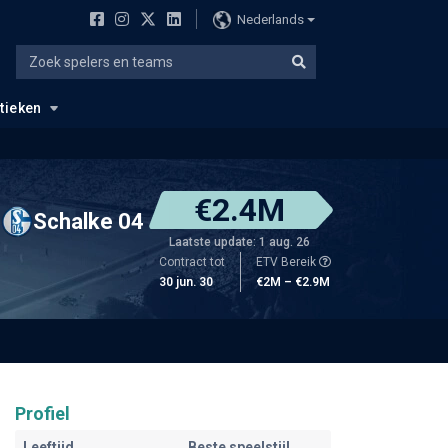
Nederlands
stieken
€2.4M
Schalke 04
Laatste update: 1 aug. 26
Contract tot
ETV Bereik
30 jun. 30
€2M – €2.9M
Profiel
Leeftijd
Beste speelstijl