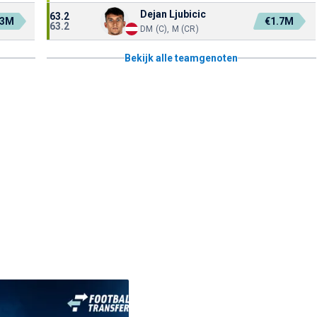
Dejan Ljubicic
63.2
.3M
€1.7M
63.2
DM (C), M (CR)
Bekijk alle teamgenoten