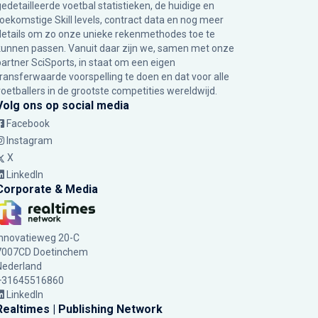
gedetailleerde voetbal statistieken, de huidige en
toekomstige Skill levels, contract data en nog meer
details om zo onze unieke rekenmethodes toe te
kunnen passen. Vanuit daar zijn we, samen met onze
partner SciSports, in staat om een eigen
transferwaarde voorspelling te doen en dat voor alle
voetballers in de grootste competities wereldwijd.
Volg ons op social media
Facebook
Instagram
X
LinkedIn
Corporate & Media
Innovatieweg 20-C
7007CD Doetinchem
Nederland
+31645516860
LinkedIn
Realtimes | Publishing Network