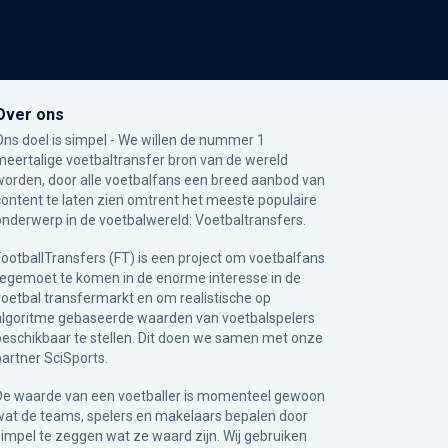
Over ons
Ons doel is simpel - We willen de nummer 1
meertalige voetbaltransfer bron van de wereld
worden, door alle voetbalfans een breed aanbod van
content te laten zien omtrent het meeste populaire
onderwerp in de voetbalwereld: Voetbaltransfers.
FootballTransfers (FT) is een project om voetbalfans
tegemoet te komen in de enorme interesse in de
voetbal transfermarkt en om realistische op
algoritme gebaseerde waarden van voetbalspelers
beschikbaar te stellen. Dit doen we samen met onze
partner
SciSports
.
De waarde van een voetballer is momenteel gewoon
wat de teams, spelers en makelaars bepalen door
simpel te zeggen wat ze waard zijn. Wij gebruiken