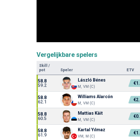
Vergelijkbare spelers
Skill
/
pot
Speler
ETV
László Bénes
58.8
€1
59.2
M, VM (C)
Williams Alarcón
58.8
€2
62.1
M, VM (C)
Mattias Käit
58.8
€0
60.5
M, VM (C)
Kartal Yılmaz
58.8
€1
61.9
VM, M (C)