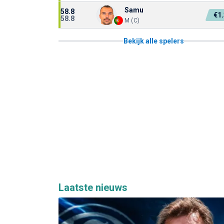
Samu
58.8
€1
58.8
M (C)
Bekijk alle spelers
Laatste nieuws