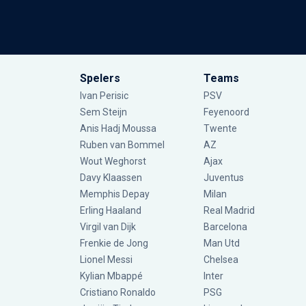
Spelers
Teams
Ivan Perisic
PSV
Sem Steijn
Feyenoord
Anis Hadj Moussa
Twente
Ruben van Bommel
AZ
Wout Weghorst
Ajax
Davy Klaassen
Juventus
Memphis Depay
Milan
Erling Haaland
Real Madrid
Virgil van Dijk
Barcelona
Frenkie de Jong
Man Utd
Lionel Messi
Chelsea
Kylian Mbappé
Inter
Cristiano Ronaldo
PSG