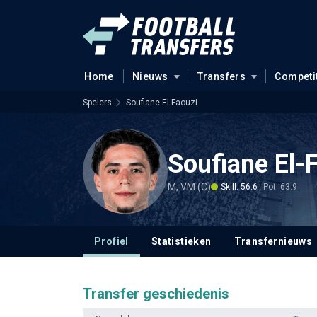
Home
Nieuws
Transfers
Competi
Spelers
Soufiane El-Faouzi
Soufiane El-
M, VM (C)
Skill: 56.6
Pot: 63.9
Profiel
Statistieken
Transfernieuws
Transfer geschiedenis