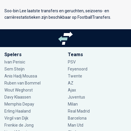
Soo-bin Lee laatste transfers en geruchten, seizoens- en
carrièrestatistieken zijn beschikbaar op FootballTransfers.
Spelers
Teams
Ivan Perisic
PSV
Sem Steijn
Feyenoord
Anis Hadj Moussa
Twente
Ruben van Bommel
AZ
Wout Weghorst
Ajax
Davy Klaassen
Juventus
Memphis Depay
Milan
Erling Haaland
Real Madrid
Virgil van Dijk
Barcelona
Frenkie de Jong
Man Utd