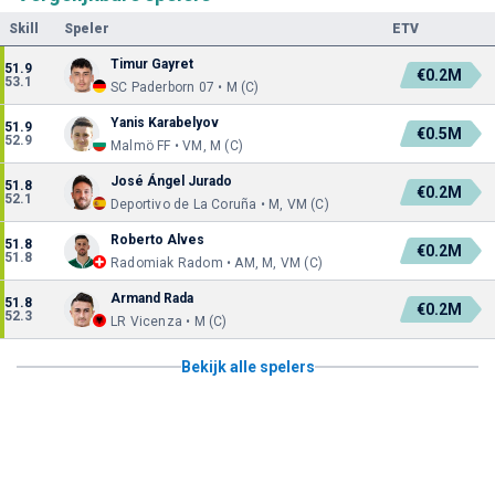
Skill
Speler
ETV
Timur Gayret
51.9
€0.2M
53.1
SC Paderborn 07 • M (C)
Yanis Karabelyov
51.9
€0.5M
52.9
Malmö FF • VM, M (C)
José Ángel Jurado
51.8
€0.2M
52.1
Deportivo de La Coruña • M, VM (C)
Roberto Alves
51.8
€0.2M
51.8
Radomiak Radom • AM, M, VM (C)
Armand Rada
51.8
€0.2M
52.3
LR Vicenza • M (C)
Bekijk alle spelers