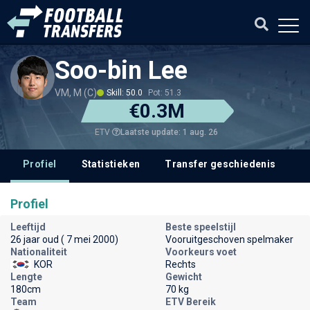
Soo-bin Lee
VM, M (C)
Skill: 50.0
Pot: 51.3
€0.3M
Laatste update: 1 aug. 26
ETV
Profiel
Statistieken
Transfer geschiedenis
V
Profiel
Leeftijd
Beste speelstijl
26 jaar oud ( 7 mei 2000)
Vooruitgeschoven spelmaker
Nationaliteit
Voorkeurs voet
KOR
Rechts
Lengte
Gewicht
180cm
70 kg
Team
ETV Bereik