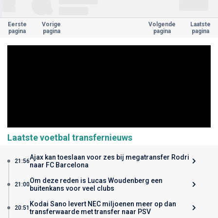
Eerste
Vorige
Volgende
Laatste
pagina
pagina
pagina
pagina
Laatste voetbal transfernieuws
Ajax kan toeslaan voor zes bij megatransfer Rodri
21:56
naar FC Barcelona
Om deze reden is Lucas Woudenberg een
21:00
buitenkans voor veel clubs
Kodai Sano levert NEC miljoenen meer op dan
20:51
transferwaarde met transfer naar PSV