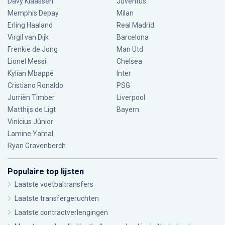
Davy Klaassen
Juventus
Memphis Depay
Milan
Erling Haaland
Real Madrid
Virgil van Dijk
Barcelona
Frenkie de Jong
Man Utd
Lionel Messi
Chelsea
Kylian Mbappé
Inter
Cristiano Ronaldo
PSG
Jurriën Timber
Liverpool
Matthijs de Ligt
Bayern
Vinícius Júnior
Lamine Yamal
Ryan Gravenberch
Populaire top lijsten
Laatste voetbaltransfers
Laatste transfergeruchten
Laatste contractverlengingen