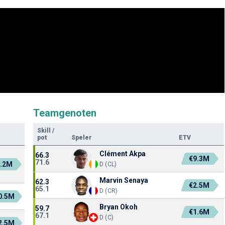
Teamgenoten
Skill
/
pot
Speler
ETV
Clément Akpa
66.3
€9.3M
71.6
3.2M
D (CL)
Marvin Senaya
62.3
€2.5M
65.1
D (CR)
0.5M
Bryan Okoh
59.7
€1.6M
67.1
D (C)
2.5M