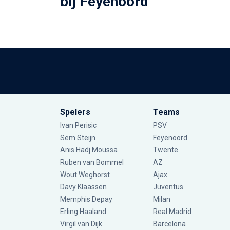
bij Feyenoord
Spelers
Teams
Ivan Perisic
PSV
Sem Steijn
Feyenoord
Anis Hadj Moussa
Twente
Ruben van Bommel
AZ
Wout Weghorst
Ajax
Davy Klaassen
Juventus
Memphis Depay
Milan
Erling Haaland
Real Madrid
Virgil van Dijk
Barcelona