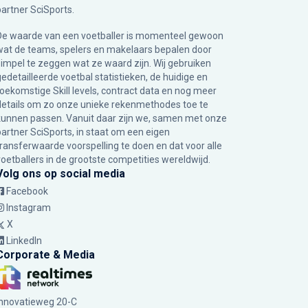
partner
SciSports
.
De waarde van een voetballer is momenteel gewoon
wat de teams, spelers en makelaars bepalen door
simpel te zeggen wat ze waard zijn. Wij gebruiken
gedetailleerde voetbal statistieken, de huidige en
toekomstige Skill levels, contract data en nog meer
details om zo onze unieke rekenmethodes toe te
kunnen passen. Vanuit daar zijn we, samen met onze
partner SciSports, in staat om een eigen
transferwaarde voorspelling te doen en dat voor alle
voetballers in de grootste competities wereldwijd.
Volg ons op social media
Facebook
Instagram
X
LinkedIn
Corporate & Media
Innovatieweg 20-C