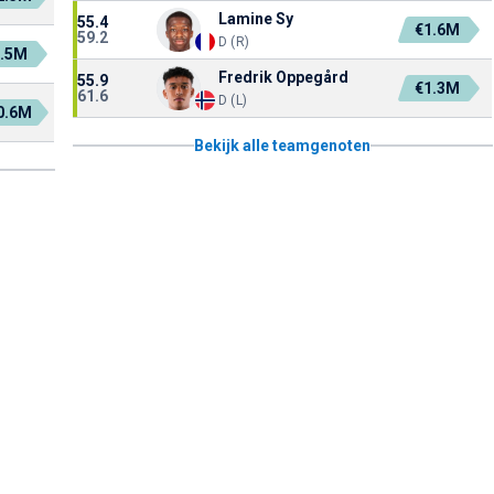
Lamine Sy
55.4
€1.6M
59.2
D (R)
8.5M
Fredrik Oppegård
55.9
€1.3M
61.6
D (L)
0.6M
Bekijk alle teamgenoten