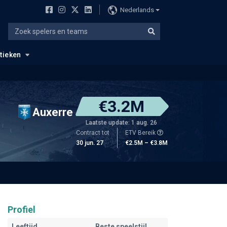
Nederlands
stieken
€3.2M
Auxerre
Laatste update: 1 aug. 26
Contract tot
ETV Bereik
30 jun. 27
€2.5M – €3.8M
Profiel
Leeftijd
Beste speelstijl