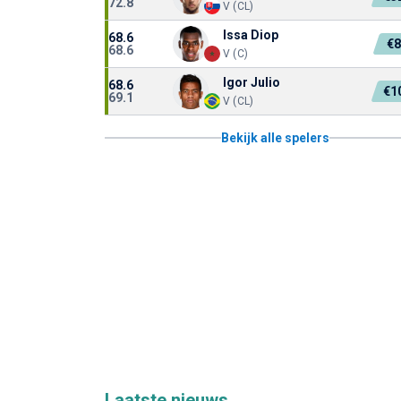
72.8
V (CL)
Issa Diop
68.6
€
68.6
V (C)
Igor Julio
68.6
€1
69.1
V (CL)
Bekijk alle spelers
Laatste nieuws