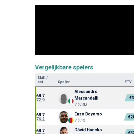
Vergelijkbare spelers
Skill
/
pot
Speler
ETV
Alessandro
68.7
€
Marcandalli
72.9
V (CRL)
Enzo Boyomo
68.7
€2
76.2
V (CR)
Dávid Hancko
68.7
€3