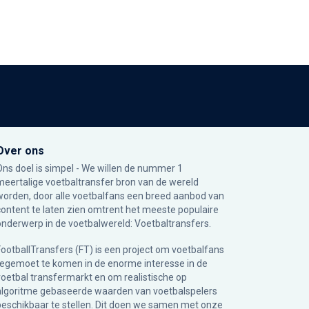
Over ons
Ons doel is simpel - We willen de nummer 1
meertalige voetbaltransfer bron van de wereld
worden, door alle voetbalfans een breed aanbod van
content te laten zien omtrent het meeste populaire
onderwerp in de voetbalwereld: Voetbaltransfers.
FootballTransfers (FT) is een project om voetbalfans
tegemoet te komen in de enorme interesse in de
voetbal transfermarkt en om realistische op
algoritme gebaseerde waarden van voetbalspelers
beschikbaar te stellen. Dit doen we samen met onze