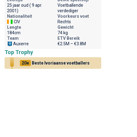
25 jaar oud ( 9 apr.
Voetballende
2001)
verdediger
Nationaliteit
Voorkeurs voet
CIV
Rechts
Lengte
Gewicht
184cm
74 kg
Team
ETV Bereik
Auxerre
€2.5M – €3.8M
Top Trophy
20e
Beste Ivoriaanse voetballers