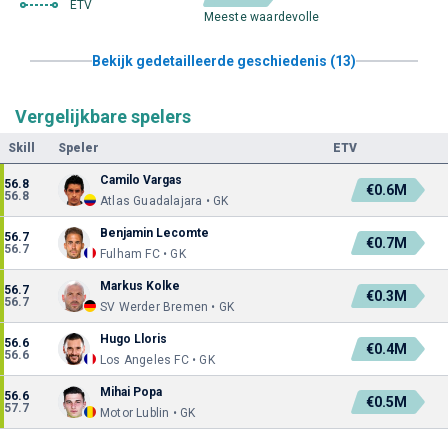
ETV
Meeste waardevolle
Bekijk gedetailleerde geschiedenis (13)
Vergelijkbare spelers
Skill
Speler
ETV
Camilo Vargas
56.8
€0.6M
56.8
Atlas Guadalajara • GK
Benjamin Lecomte
56.7
€0.7M
56.7
Fulham FC • GK
Markus Kolke
56.7
€0.3M
56.7
SV Werder Bremen • GK
Hugo Lloris
56.6
€0.4M
56.6
Los Angeles FC • GK
Mihai Popa
56.6
€0.5M
57.7
Motor Lublin • GK