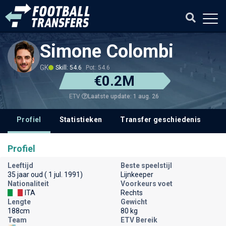
Simone Colombi
GK
Skill: 54.6
Pot: 54.6
€0.2M
Laatste update: 1 aug. 26
ETV
Profiel
Statistieken
Transfer geschiedenis
V
Profiel
Leeftijd
Beste speelstijl
35 jaar oud ( 1 jul. 1991)
Lijnkeeper
Nationaliteit
Voorkeurs voet
ITA
Rechts
Lengte
Gewicht
188cm
80 kg
Team
ETV Bereik