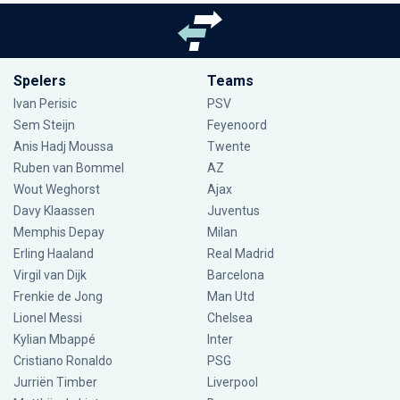
Spelers
Teams
Ivan Perisic
PSV
Sem Steijn
Feyenoord
Anis Hadj Moussa
Twente
Ruben van Bommel
AZ
Wout Weghorst
Ajax
Davy Klaassen
Juventus
Memphis Depay
Milan
Erling Haaland
Real Madrid
Virgil van Dijk
Barcelona
Frenkie de Jong
Man Utd
Lionel Messi
Chelsea
Kylian Mbappé
Inter
Cristiano Ronaldo
PSG
Jurriën Timber
Liverpool