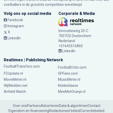
voetballers in de grootste competities wereldwijd.
Volg ons op social media
Corporate & Media
Facebook
Instagram
Innovatieweg 20-C
X
7007CD Doetinchem
LinkedIn
Nederland
+31645516860
LinkedIn
Realtimes | Publishing Network
FootballTransfers.com
FootballCritic.com
FCUpdate.nl
GPFans.com
MovieMeter.nl
MusicMeter.nl
WijWedden.net
Kelderklasse
Anfield Watch
MeeMetOranje.nl
Over ons
Partners
Adverteren
Data & algoritmen
Contact
Eigendom en financiering
Redactioneel beleid
Correctiebeleid