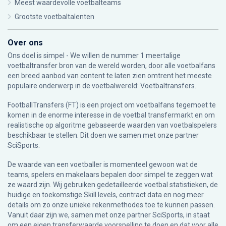
Meest waardevolle voetbalteams
Grootste voetbaltalenten
Over ons
Ons doel is simpel - We willen de nummer 1 meertalige
voetbaltransfer bron van de wereld worden, door alle voetbalfans
een breed aanbod van content te laten zien omtrent het meeste
populaire onderwerp in de voetbalwereld: Voetbaltransfers.
FootballTransfers (FT) is een project om voetbalfans tegemoet te
komen in de enorme interesse in de voetbal transfermarkt en om
realistische op algoritme gebaseerde waarden van voetbalspelers
beschikbaar te stellen. Dit doen we samen met onze partner
SciSports
.
De waarde van een voetballer is momenteel gewoon wat de
teams, spelers en makelaars bepalen door simpel te zeggen wat
ze waard zijn. Wij gebruiken gedetailleerde voetbal statistieken, de
huidige en toekomstige Skill levels, contract data en nog meer
details om zo onze unieke rekenmethodes toe te kunnen passen.
Vanuit daar zijn we, samen met onze partner SciSports, in staat
om een eigen transferwaarde voorspelling te doen en dat voor alle