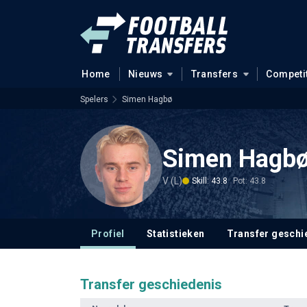
Home
Nieuws
Transfers
Competi
Spelers
Simen Hagbø
Simen Hagb
V (L)
Skill: 43.8
Pot: 43.8
Profiel
Statistieken
Transfer geschi
Transfer geschiedenis