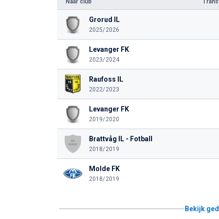
Naar club
Tran
Grorud IL
2025/2026
Levanger FK
2023/2024
Raufoss IL
2022/2023
Levanger FK
2019/2020
Brattvåg IL - Fotball
2018/2019
Molde FK
2018/2019
Bekijk ged