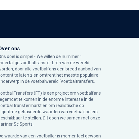
Over ons
Ons doel is simpel - We willen de nummer 1
meertalige voetbaltransfer bron van de wereld
worden, door alle voetbalfans een breed aanbod van
content te laten zien omtrent het meeste populaire
onderwerp in de voetbalwereld: Voetbaltransfers.
FootballTransfers (FT) is een project om voetbalfans
tegemoet te komen in de enorme interesse in de
voetbal transfermarkt en om realistische op
algoritme gebaseerde waarden van voetbalspelers
beschikbaar te stellen. Dit doen we samen met onze
partner
SciSports
.
De waarde van een voetballer is momenteel gewoon