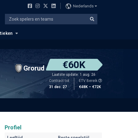
Nederlands
stieken
€60K
Grorud
Laatste update: 1 aug. 26
Contract tot
ETV Bereik
31 dec. 27
€48K – €72K
Profiel
Leeftijd
Beste speelstijl