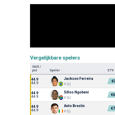
Vergelijkbare spelers
Skill
/
pot
Speler
ETV
Jackson Ferreira
44.9
€
44.9
V (L)
Sifiso Ngobeni
44.9
€6
44.9
V (L)
Anto Breslin
44.9
€7
44.9
V (L)