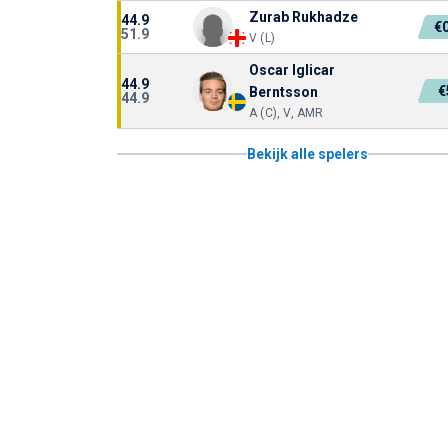
Zurab Rukhadze
44.9
€
51.9
V (L)
Oscar Iglicar
44.9
€
Berntsson
44.9
A (C), V, AMR
Bekijk alle spelers