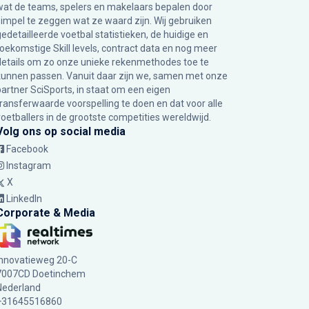
wat de teams, spelers en makelaars bepalen door
simpel te zeggen wat ze waard zijn. Wij gebruiken
gedetailleerde voetbal statistieken, de huidige en
toekomstige Skill levels, contract data en nog meer
details om zo onze unieke rekenmethodes toe te
kunnen passen. Vanuit daar zijn we, samen met onze
partner SciSports, in staat om een eigen
transferwaarde voorspelling te doen en dat voor alle
voetballers in de grootste competities wereldwijd.
Volg ons op social media
Facebook
Instagram
X
LinkedIn
Corporate & Media
Innovatieweg 20-C
7007CD Doetinchem
Nederland
+31645516860