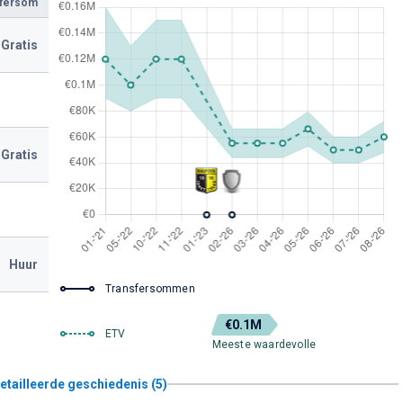
sfersom
Gratis
Gratis
Huur
Transfersommen
€0.1M
ETV
Meeste waardevolle
etailleerde geschiedenis (5)