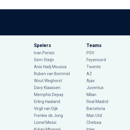
Spelers
Teams
Ivan Perisic
PSV
Sem Steijn
Feyenoord
Anis Hadj Moussa
Twente
Ruben van Bommel
AZ
Wout Weghorst
Ajax
Davy Klaassen
Juventus
Memphis Depay
Milan
Erling Haaland
Real Madrid
Virgil van Dijk
Barcelona
Frenkie de Jong
Man Utd
Lionel Messi
Chelsea
Kylian Mbappé
Inter