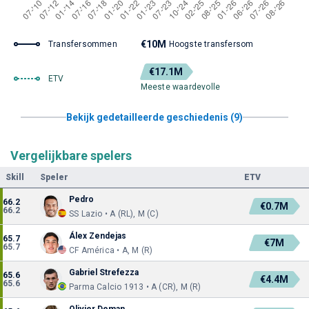
€10M
Transfersommen
Hoogste transfersom
€17.1M
ETV
Meeste waardevolle
Bekijk gedetailleerde geschiedenis (9)
Vergelijkbare spelers
Skill
Speler
ETV
Pedro
66.2
€0.7M
66.2
SS Lazio • A (RL), M (C)
Álex Zendejas
65.7
€7M
65.7
CF América • A, M (R)
Gabriel Strefezza
65.6
€4.4M
65.6
Parma Calcio 1913 • A (CR), M (R)
Olivier Deman