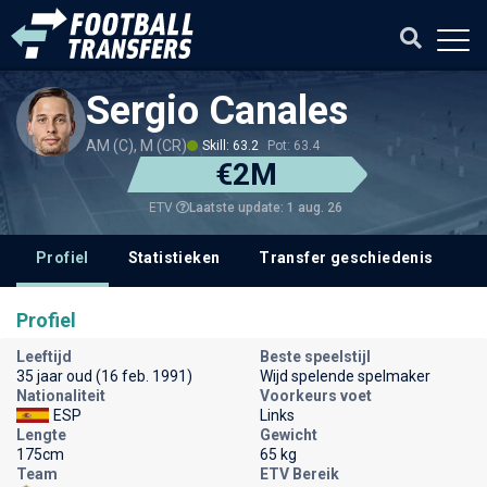
Sergio Canales
AM (C), M (CR)
Skill: 63.2
Pot: 63.4
€2M
Laatste update: 1 aug. 26
ETV
Profiel
Statistieken
Transfer geschiedenis
V
Profiel
Leeftijd
Beste speelstijl
35 jaar oud (16 feb. 1991)
Wijd spelende spelmaker
Nationaliteit
Voorkeurs voet
ESP
Links
Lengte
Gewicht
175cm
65 kg
Team
ETV Bereik