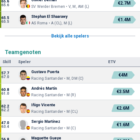
65.6
€2.7M
65.6
SV Werder Bremen • V, M, AM (L)
Stephan El Shaarawy
65.5
€1.4M
65.5
AS Roma • A (CL), M (L)
Bekijk alle spelers
Teamgenoten
Skill
Speler
ETV
Gustavo Puerta
57.7
€4M
67.0
Racing Santander • M, DM (C)
Andrés Martín
60.8
€3.5M
61.0
Racing Santander • M (R)
Iñigo Vicente
62.2
€2.6M
62.2
Racing Santander • M (CL)
Sergio Martínez
47.0
€1.6M
63.4
Racing Santander • M (C)
Maguette Gueye
56.8