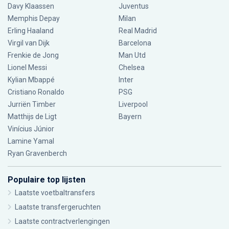
Davy Klaassen
Juventus
Memphis Depay
Milan
Erling Haaland
Real Madrid
Virgil van Dijk
Barcelona
Frenkie de Jong
Man Utd
Lionel Messi
Chelsea
Kylian Mbappé
Inter
Cristiano Ronaldo
PSG
Jurriën Timber
Liverpool
Matthijs de Ligt
Bayern
Vinícius Júnior
Lamine Yamal
Ryan Gravenberch
Populaire top lijsten
Laatste voetbaltransfers
Laatste transfergeruchten
Laatste contractverlengingen