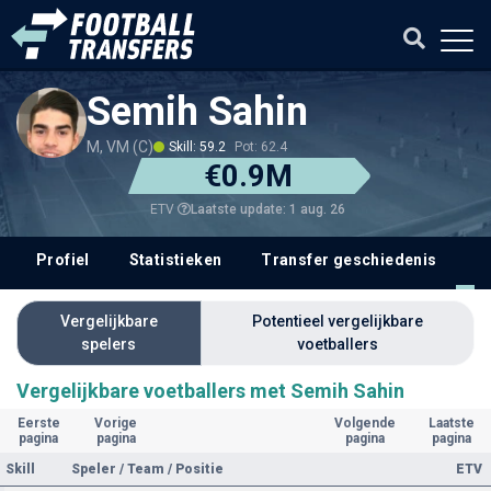
Semih Sahin
M, VM (C)
Skill: 59.2
Pot: 62.4
€0.9M
Laatste update: 1 aug. 26
ETV
Profiel
Statistieken
Transfer geschiedenis
V
Vergelijkbare
Potentieel vergelijkbare
spelers
voetballers
Vergelijkbare voetballers met Semih Sahin
Eerste
Vorige
Volgende
Laatste
pagina
pagina
pagina
pagina
Skill
Speler / Team / Positie
ETV