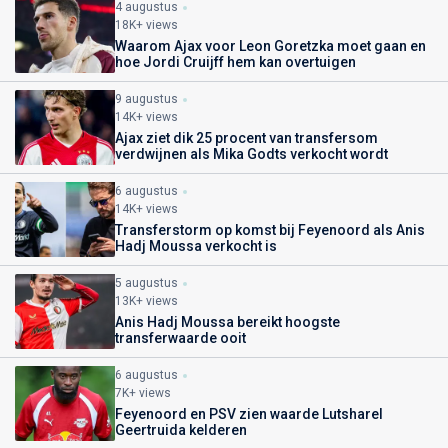
4 augustus
18K+ views
Waarom Ajax voor Leon Goretzka moet gaan en
hoe Jordi Cruijff hem kan overtuigen
9 augustus
14K+ views
Ajax ziet dik 25 procent van transfersom
verdwijnen als Mika Godts verkocht wordt
6 augustus
14K+ views
Transferstorm op komst bij Feyenoord als Anis
Hadj Moussa verkocht is
5 augustus
13K+ views
Anis Hadj Moussa bereikt hoogste
transferwaarde ooit
6 augustus
7K+ views
Feyenoord en PSV zien waarde Lutsharel
Geertruida kelderen