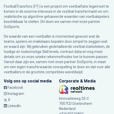
FootballTransfers (FT) is een project om voetbalfans tegemoet te
komen in de enorme interesse in de voetbal transfermarkt en om
realistische op algoritme gebaseerde waarden van voetbalspelers
beschikbaar te stellen. Dit doen we samen met onze partner
SciSports
.
De waarde van een voetballer is momenteel gewoon wat de
teams, spelers en makelaars bepalen door simpel te zeggen wat
ze waard zijn. Wij gebruiken gedetailleerde voetbal statistieken, de
huidige en toekomstige Skill levels, contract data en nog meer
details om zo onze unieke rekenmethodes toe te kunnen passen.
Vanuit daar zijn we, samen met onze partner SciSports, in staat
om een eigen transferwaarde voorspelling te doen en dat voor alle
voetballers in de grootste competities wereldwijd.
Volg ons op social media
Corporate & Media
Facebook
Instagram
Innovatieweg 20-C
X
7007CD Doetinchem
LinkedIn
Nederland
+31645516860