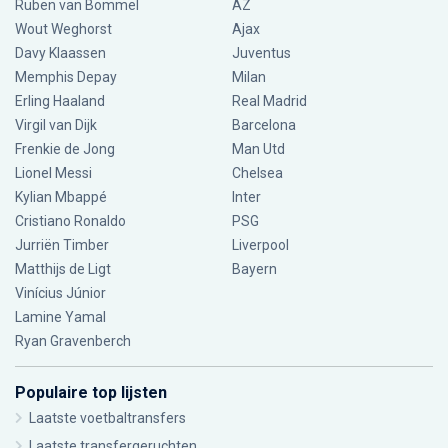
Ruben van Bommel
AZ
Wout Weghorst
Ajax
Davy Klaassen
Juventus
Memphis Depay
Milan
Erling Haaland
Real Madrid
Virgil van Dijk
Barcelona
Frenkie de Jong
Man Utd
Lionel Messi
Chelsea
Kylian Mbappé
Inter
Cristiano Ronaldo
PSG
Jurriën Timber
Liverpool
Matthijs de Ligt
Bayern
Vinícius Júnior
Lamine Yamal
Ryan Gravenberch
Populaire top lijsten
Laatste voetbaltransfers
Laatste transfergeruchten