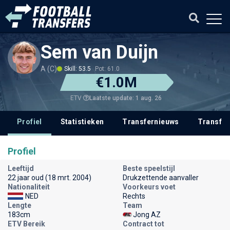
Sem van Duijn
A (C)
Skill: 53.5
Pot: 61.0
€1.0M
Laatste update: 1 aug. 26
ETV
Profiel
Statistieken
Transfernieuws
Transfer
Profiel
Leeftijd
Beste speelstijl
22 jaar oud (18 mrt. 2004)
Drukzettende aanvaller
Nationaliteit
Voorkeurs voet
NED
Rechts
Lengte
Team
183cm
Jong AZ
ETV Bereik
Contract tot