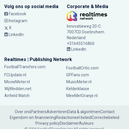
Volg ons op social media
Corporate & Media
Facebook
Instagram
Innovatieweg 20-C
X
7007CD Doetinchem
LinkedIn
Nederland
+31645516860
LinkedIn
Realtimes | Publishing Network
FootballTransfers.com
FootballCritic.com
FCUpdate.nl
GPFans.com
MovieMeter.nl
MusicMeter.nl
WijWedden.net
Kelderklasse
Anfield Watch
MeeMetOranje.nl
Over ons
Partners
Adverteren
Data & algoritmen
Contact
Eigendom en financiering
Redactioneel beleid
Correctiebeleid
Privacy policy
Disclaimer
Auteurs
© 2026 FootballTransfers Inc.
All rights reserved.