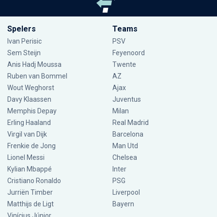
Spelers
Teams
Ivan Perisic
PSV
Sem Steijn
Feyenoord
Anis Hadj Moussa
Twente
Ruben van Bommel
AZ
Wout Weghorst
Ajax
Davy Klaassen
Juventus
Memphis Depay
Milan
Erling Haaland
Real Madrid
Virgil van Dijk
Barcelona
Frenkie de Jong
Man Utd
Lionel Messi
Chelsea
Kylian Mbappé
Inter
Cristiano Ronaldo
PSG
Jurriën Timber
Liverpool
Matthijs de Ligt
Bayern
Vinícius Júnior