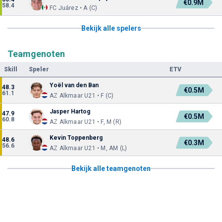
€0.9M
58.4
FC Juárez • A (C)
Bekijk alle spelers
Teamgenoten
Skill
Speler
ETV
Yoël van den Ban
48.3
€0.5M
61.1
AZ Alkmaar U21 • F (C)
Jasper Hartog
47.9
€0.5M
60.8
AZ Alkmaar U21 • F, M (R)
Kevin Toppenberg
48.6
€0.3M
56.6
AZ Alkmaar U21 • M, AM (L)
Bekijk alle teamgenoten