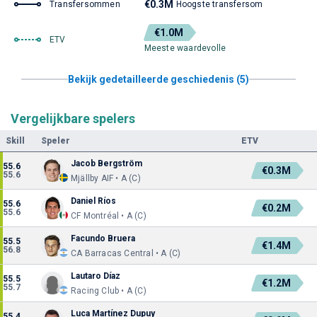
€0.3M
Transfersommen
Hoogste transfersom
€1.0M
ETV
Meeste waardevolle
Bekijk gedetailleerde geschiedenis (5)
Vergelijkbare spelers
Skill
Speler
ETV
Jacob Bergström
55.6
€0.3M
55.6
Mjällby AIF • A (C)
Daniel Ríos
55.6
€0.2M
55.6
CF Montréal • A (C)
Facundo Bruera
55.5
€1.4M
56.8
CA Barracas Central • A (C)
Lautaro Díaz
55.5
€1.2M
55.7
Racing Club • A (C)
Luca Martínez Dupuy
55.4