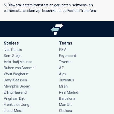
S. Diawara laatste transfers en geruchten, seizoens- en
carrièrestatistieken zijn beschikbaar op FootballTransfers.
Spelers
Teams
Ivan Perisic
PSV
Sem Steijn
Feyenoord
Anis Hadj Moussa
Twente
Ruben van Bommel
AZ
Wout Weghorst
Ajax
Davy Klaassen
Juventus
Memphis Depay
Milan
Erling Haaland
Real Madrid
Virgil van Dijk
Barcelona
Frenkie de Jong
Man Utd
Lionel Messi
Chelsea