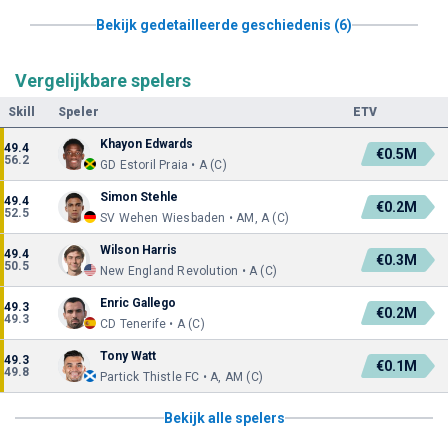
Bekijk gedetailleerde geschiedenis (6)
Vergelijkbare spelers
Skill
Speler
ETV
Khayon Edwards
49.4
€0.5M
56.2
GD Estoril Praia • A (C)
Simon Stehle
49.4
€0.2M
52.5
SV Wehen Wiesbaden • AM, A (C)
Wilson Harris
49.4
€0.3M
50.5
New England Revolution • A (C)
Enric Gallego
49.3
€0.2M
49.3
CD Tenerife • A (C)
Tony Watt
49.3
€0.1M
49.8
Partick Thistle FC • A, AM (C)
Bekijk alle spelers