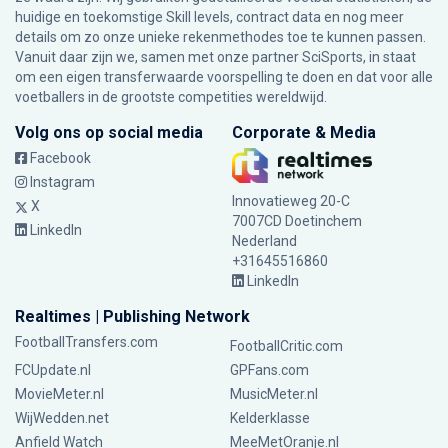
huidige en toekomstige Skill levels, contract data en nog meer
details om zo onze unieke rekenmethodes toe te kunnen passen.
Vanuit daar zijn we, samen met onze partner SciSports, in staat
om een eigen transferwaarde voorspelling te doen en dat voor alle
voetballers in de grootste competities wereldwijd.
Volg ons op social media
Corporate & Media
Facebook
Instagram
Innovatieweg 20-C
X
7007CD Doetinchem
LinkedIn
Nederland
+31645516860
LinkedIn
Realtimes | Publishing Network
FootballTransfers.com
FootballCritic.com
FCUpdate.nl
GPFans.com
MovieMeter.nl
MusicMeter.nl
WijWedden.net
Kelderklasse
Anfield Watch
MeeMetOranje.nl