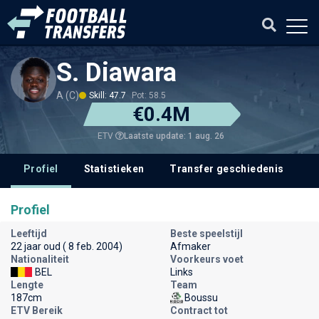
S. Diawara
A (C)
Skill: 47.7
Pot: 58.5
€0.4M
Laatste update: 1 aug. 26
ETV
Profiel
Statistieken
Transfer geschiedenis
V
Profiel
Leeftijd
Beste speelstijl
22 jaar oud ( 8 feb. 2004)
Afmaker
Nationaliteit
Voorkeurs voet
BEL
Links
Lengte
Team
187cm
Boussu
ETV Bereik
Contract tot