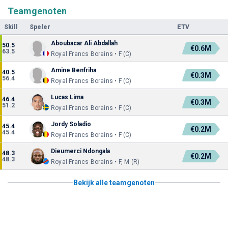
Teamgenoten
Skill
Speler
ETV
Aboubacar Ali Abdallah
50.5
€0.6M
63.5
Royal Francs Borains • F (C)
Amine Benfriha
40.5
€0.3M
56.4
Royal Francs Borains • F (C)
Lucas Lima
46.4
€0.3M
51.2
Royal Francs Borains • F (C)
Jordy Soladio
45.4
€0.2M
45.4
Royal Francs Borains • F (C)
Dieumerci Ndongala
48.3
€0.2M
48.3
Royal Francs Borains • F, M (R)
Bekijk alle teamgenoten