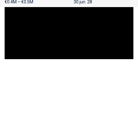
€0.4M – €0.5M
30 jun. 28