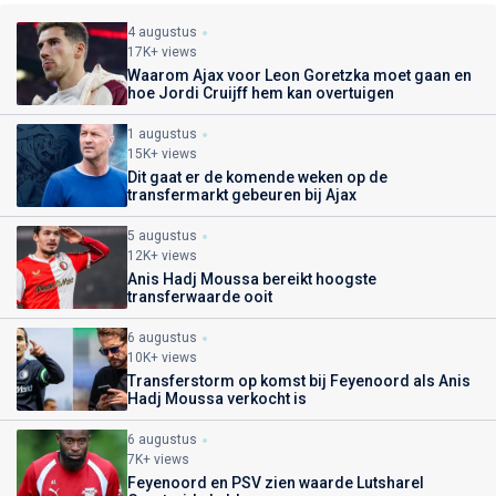
4 augustus
17K+ views
Waarom Ajax voor Leon Goretzka moet gaan en
hoe Jordi Cruijff hem kan overtuigen
1 augustus
15K+ views
Dit gaat er de komende weken op de
transfermarkt gebeuren bij Ajax
5 augustus
12K+ views
Anis Hadj Moussa bereikt hoogste
transferwaarde ooit
6 augustus
10K+ views
Transferstorm op komst bij Feyenoord als Anis
Hadj Moussa verkocht is
6 augustus
7K+ views
Feyenoord en PSV zien waarde Lutsharel