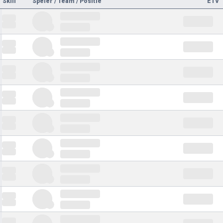
Skill
Speler / Team / Positie
ETV