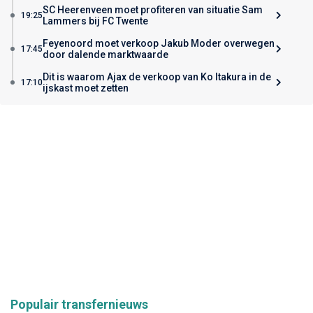
SC Heerenveen moet profiteren van situatie Sam
19:25
Lammers bij FC Twente
Feyenoord moet verkoop Jakub Moder overwegen
17:45
door dalende marktwaarde
Dit is waarom Ajax de verkoop van Ko Itakura in de
17:10
ijskast moet zetten
Populair transfernieuws