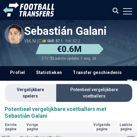
Sebastián Galani
VM, M (C)
Skill: 57.1
Pot: 57.2
€0.6M
Laatste update: 1 aug. 26
ETV
Profiel
Statistieken
Transfer geschiedenis
V
Vergelijkbare
Potentieel vergelijkbare
spelers
voetballers
Potentieel vergelijkbare voetballers met
Sebastián Galani
Eerste
Vorige
Volgende
Laatste
pagina
pagina
pagina
pagina