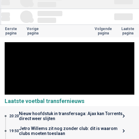
Eerste
Vorige
Volgende
Laatste
pagina
pagina
pagina
pagina
Laatste voetbal transfernieuws
Nieuw hoofdstuk in transfersaga: Ajax kan Torrents
20:20
direct weer slijten
Jetro Willems zit nog zonder club: dit is waarom
19:50
clubs moeten toeslaan