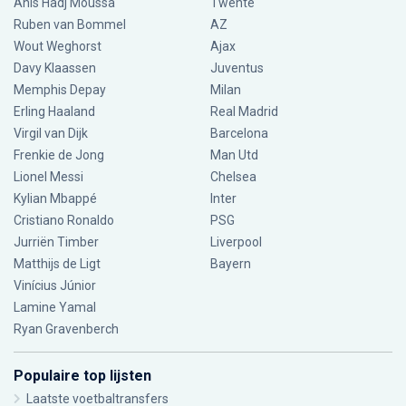
Anis Hadj Moussa
Twente
Ruben van Bommel
AZ
Wout Weghorst
Ajax
Davy Klaassen
Juventus
Memphis Depay
Milan
Erling Haaland
Real Madrid
Virgil van Dijk
Barcelona
Frenkie de Jong
Man Utd
Lionel Messi
Chelsea
Kylian Mbappé
Inter
Cristiano Ronaldo
PSG
Jurriën Timber
Liverpool
Matthijs de Ligt
Bayern
Vinícius Júnior
Lamine Yamal
Ryan Gravenberch
Populaire top lijsten
Laatste voetbaltransfers