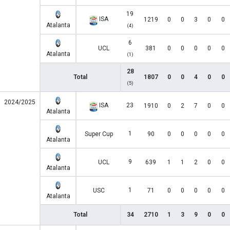
19
ISA
1219
0
0
3
0
0
Atalanta
(4)
6
UCL
381
0
0
0
0
0
Atalanta
(1)
28
Total
1807
0
0
4
0
0
(5)
2024/2025
ISA
23
1910
0
2
7
0
0
Atalanta
1
Super Cup
90
0
0
0
0
0
Atalanta
9
UCL
639
1
1
2
0
0
Atalanta
1
USC
71
0
0
0
0
0
Atalanta
Total
34
2710
1
3
9
0
0