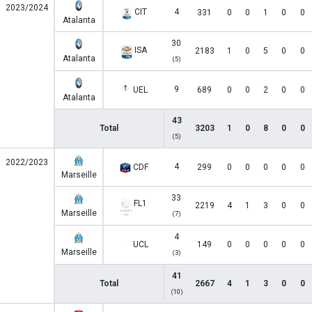
2023/2024
CIT
4
331
0
0
1
0
0
Atalanta
30
ISA
2183
1
0
5
0
0
Atalanta
(5)
9
UEL
689
0
0
2
0
0
Atalanta
43
Total
3203
1
0
8
0
0
(5)
2022/2023
4
CDF
299
0
0
0
0
0
Marseille
33
FL1
2219
4
1
3
0
0
Marseille
(7)
4
UCL
149
0
0
0
0
0
Marseille
(3)
41
Total
2667
4
1
3
0
0
(10)