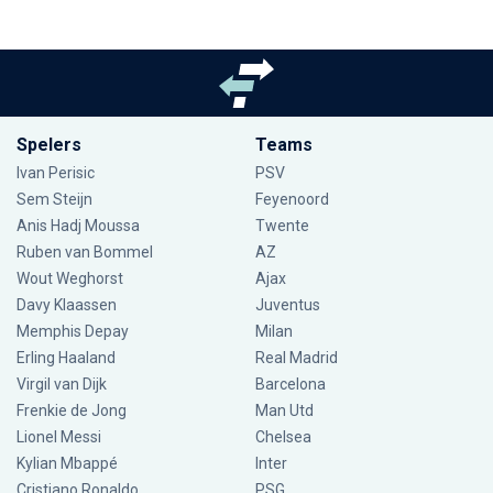
Spelers
Teams
Ivan Perisic
PSV
Sem Steijn
Feyenoord
Anis Hadj Moussa
Twente
Ruben van Bommel
AZ
Wout Weghorst
Ajax
Davy Klaassen
Juventus
Memphis Depay
Milan
Erling Haaland
Real Madrid
Virgil van Dijk
Barcelona
Frenkie de Jong
Man Utd
Lionel Messi
Chelsea
Kylian Mbappé
Inter
Cristiano Ronaldo
PSG