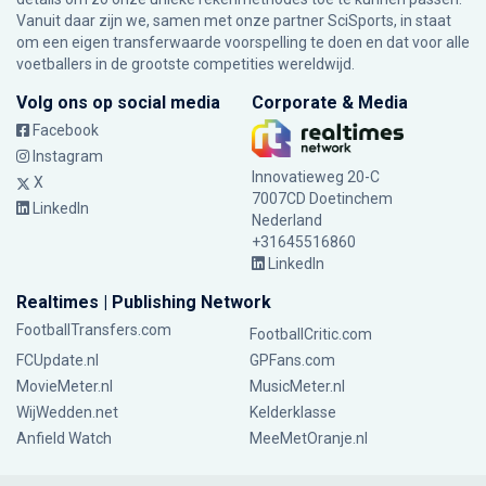
Vanuit daar zijn we, samen met onze partner SciSports, in staat
om een eigen transferwaarde voorspelling te doen en dat voor alle
voetballers in de grootste competities wereldwijd.
Volg ons op social media
Corporate & Media
Facebook
Instagram
Innovatieweg 20-C
X
7007CD Doetinchem
LinkedIn
Nederland
+31645516860
LinkedIn
Realtimes | Publishing Network
FootballTransfers.com
FootballCritic.com
FCUpdate.nl
GPFans.com
MovieMeter.nl
MusicMeter.nl
WijWedden.net
Kelderklasse
Anfield Watch
MeeMetOranje.nl