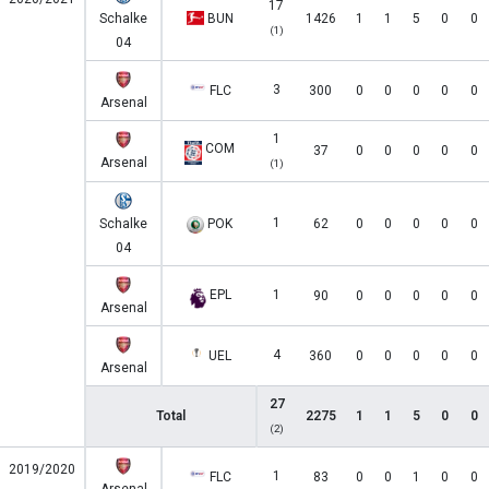
17
Schalke
BUN
1426
1
1
5
0
0
(1)
04
3
FLC
300
0
0
0
0
0
Arsenal
1
COM
37
0
0
0
0
0
Arsenal
(1)
1
Schalke
POK
62
0
0
0
0
0
04
EPL
1
90
0
0
0
0
0
Arsenal
4
UEL
360
0
0
0
0
0
Arsenal
27
Total
2275
1
1
5
0
0
(2)
2019/2020
1
FLC
83
0
0
1
0
0