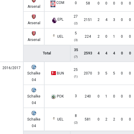
COM
0
58
0
0
0
0
0
Arsenal
27
EPL
2151
2
4
3
0
0
Arsenal
(2)
5
UEL
224
2
0
1
0
0
Arsenal
(3)
35
Total
2593
4
4
4
0
0
(7)
2016/2017
25
Schalke
BUN
2070
3
5
5
0
0
(1)
04
3
Schalke
POK
240
0
1
0
0
0
04
8
Schalke
UEL
581
0
2
2
0
0
(2)
04