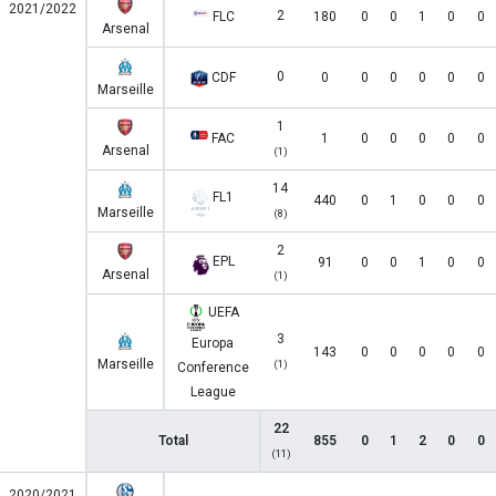
2021/2022
2
FLC
180
0
0
1
0
0
Arsenal
0
CDF
0
0
0
0
0
0
Marseille
1
FAC
1
0
0
0
0
0
Arsenal
(1)
14
FL1
440
0
1
0
0
0
Marseille
(8)
2
EPL
91
0
0
1
0
0
Arsenal
(1)
UEFA
3
Europa
143
0
0
0
0
0
Marseille
(1)
Conference
League
22
Total
855
0
1
2
0
0
(11)
2020/2021