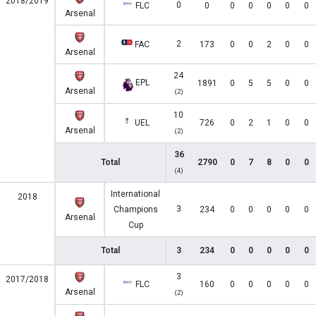
2018/2019
0
FLC
0
0
0
0
0
0
Arsenal
2
FAC
173
0
0
2
0
0
Arsenal
24
EPL
1891
0
5
5
0
0
Arsenal
(2)
10
UEL
726
0
2
1
0
0
Arsenal
(2)
36
Total
2790
0
7
8
0
0
(4)
International
2018
3
Champions
234
0
0
0
0
0
Arsenal
Cup
Total
3
234
0
0
0
0
0
3
2017/2018
FLC
160
0
0
0
0
0
Arsenal
(2)