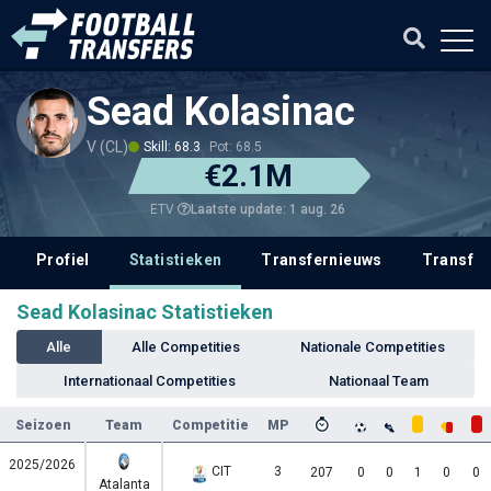
Sead Kolasinac
V (CL)
Skill: 68.3
Pot: 68.5
€2.1M
Laatste update: 1 aug. 26
ETV
Profiel
Statistieken
Transfernieuws
Transfer
Sead Kolasinac Statistieken
Alle
Alle Competities
Nationale Competities
Internationaal Competities
Nationaal Team
Seizoen
Team
Competitie
MP
2025/2026
CIT
3
207
0
0
1
0
0
Atalanta