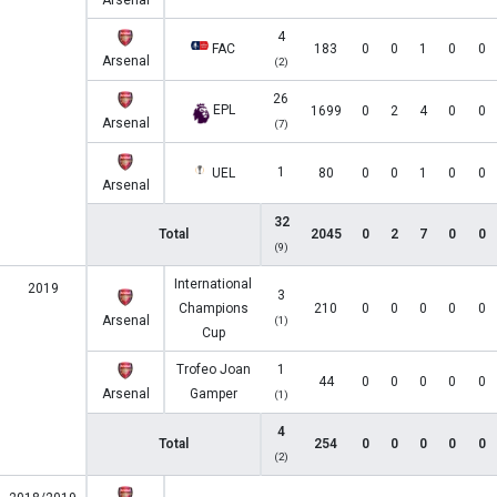
Arsenal
4
FAC
183
0
0
1
0
0
Arsenal
(2)
26
EPL
1699
0
2
4
0
0
Arsenal
(7)
1
UEL
80
0
0
1
0
0
Arsenal
32
Total
2045
0
2
7
0
0
(9)
International
2019
3
Champions
210
0
0
0
0
0
Arsenal
(1)
Cup
Trofeo Joan
1
44
0
0
0
0
0
Arsenal
Gamper
(1)
4
Total
254
0
0
0
0
0
(2)