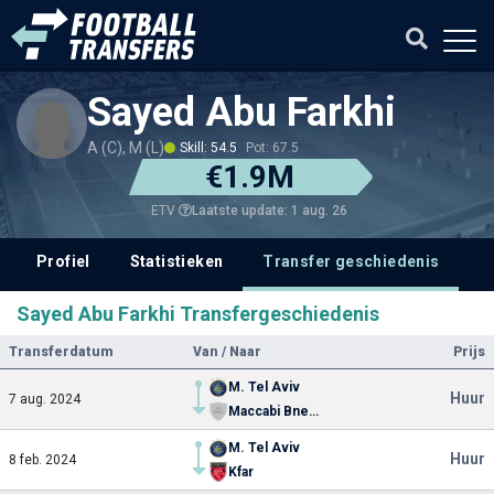
Sayed Abu Farkhi
A (C), M (L)
Skill: 54.5
Pot: 67.5
€1.9M
Laatste update: 1 aug. 26
ETV
Profiel
Statistieken
Transfer geschiedenis
Sayed Abu Farkhi Transfergeschiedenis
Transferdatum
Van / Naar
Prijs
M. Tel Aviv
Huur
7 aug. 2024
Maccabi Bnei Reineh
M. Tel Aviv
Huur
8 feb. 2024
Kfar