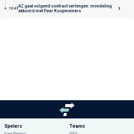
AZ gaat volgend contract verlengen: mondeling
10:43
akkoord met Peer Koopmeiners
Spelers
Teams
Ivan Perisic
PSV