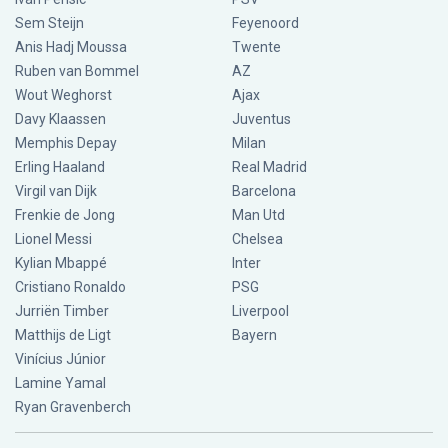
Sem Steijn
Feyenoord
Anis Hadj Moussa
Twente
Ruben van Bommel
AZ
Wout Weghorst
Ajax
Davy Klaassen
Juventus
Memphis Depay
Milan
Erling Haaland
Real Madrid
Virgil van Dijk
Barcelona
Frenkie de Jong
Man Utd
Lionel Messi
Chelsea
Kylian Mbappé
Inter
Cristiano Ronaldo
PSG
Jurriën Timber
Liverpool
Matthijs de Ligt
Bayern
Vinícius Júnior
Lamine Yamal
Ryan Gravenberch