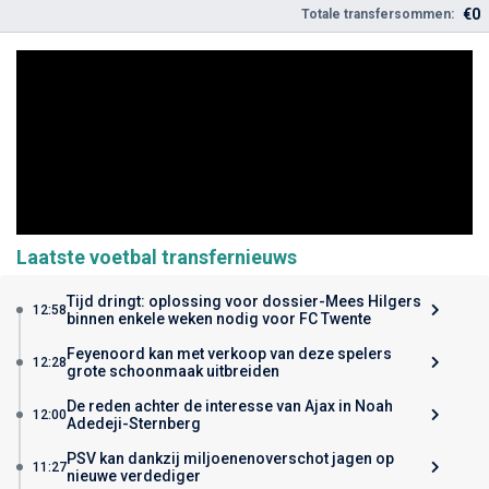
€0
Totale transfersommen:
Laatste voetbal transfernieuws
Tijd dringt: oplossing voor dossier-Mees Hilgers
12:58
binnen enkele weken nodig voor FC Twente
Feyenoord kan met verkoop van deze spelers
12:28
grote schoonmaak uitbreiden
De reden achter de interesse van Ajax in Noah
12:00
Adedeji-Sternberg
PSV kan dankzij miljoenenoverschot jagen op
11:27
nieuwe verdediger