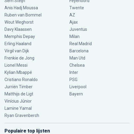
Sem Steijn
Feyenoord
Anis Hadj Moussa
Twente
Ruben van Bommel
AZ
Wout Weghorst
Ajax
Davy Klaassen
Juventus
Memphis Depay
Milan
Erling Haaland
Real Madrid
Virgil van Dijk
Barcelona
Frenkie de Jong
Man Utd
Lionel Messi
Chelsea
Kylian Mbappé
Inter
Cristiano Ronaldo
PSG
Jurriën Timber
Liverpool
Matthijs de Ligt
Bayern
Vinícius Júnior
Lamine Yamal
Ryan Gravenberch
Populaire top lijsten