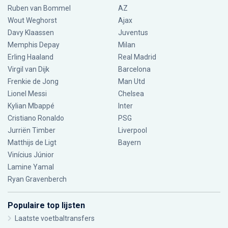
Ruben van Bommel
AZ
Wout Weghorst
Ajax
Davy Klaassen
Juventus
Memphis Depay
Milan
Erling Haaland
Real Madrid
Virgil van Dijk
Barcelona
Frenkie de Jong
Man Utd
Lionel Messi
Chelsea
Kylian Mbappé
Inter
Cristiano Ronaldo
PSG
Jurriën Timber
Liverpool
Matthijs de Ligt
Bayern
Vinícius Júnior
Lamine Yamal
Ryan Gravenberch
Populaire top lijsten
Laatste voetbaltransfers