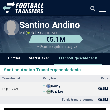
Santino Andino
M (L)
Skill: 58.9
Pot: 73.8
€5.1M
Laatste update: 1 aug. 26
ETV
Profiel
Statistieken
Transfer geschiedenis
V
Santino Andino Transfergeschiedenis
Transferdatum
Van / Naar
Prijs
Godoy
€6.5M
18 jan. 2026
Pana'kos
€6.5M
Totale transfersommen: