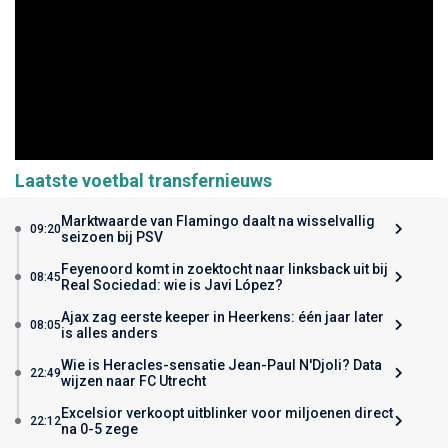
Laatste voetbal transfernieuws
Marktwaarde van Flamingo daalt na wisselvallig
09:20
seizoen bij PSV
Feyenoord komt in zoektocht naar linksback uit bij
08:45
Real Sociedad: wie is Javi López?
Ajax zag eerste keeper in Heerkens: één jaar later
08:05
is alles anders
Wie is Heracles-sensatie Jean-Paul N'Djoli? Data
22:49
wijzen naar FC Utrecht
Excelsior verkoopt uitblinker voor miljoenen direct
22:12
na 0-5 zege