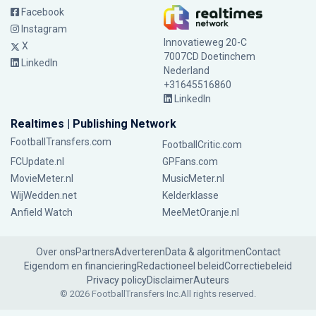
Facebook
Instagram
Innovatieweg 20-C
X
7007CD Doetinchem
LinkedIn
Nederland
+31645516860
LinkedIn
Realtimes | Publishing Network
FootballTransfers.com
FootballCritic.com
FCUpdate.nl
GPFans.com
MovieMeter.nl
MusicMeter.nl
WijWedden.net
Kelderklasse
Anfield Watch
MeeMetOranje.nl
Over ons
Partners
Adverteren
Data & algoritmen
Contact
Eigendom en financiering
Redactioneel beleid
Correctiebeleid
Privacy policy
Disclaimer
Auteurs
© 2026 FootballTransfers Inc.
All rights reserved.