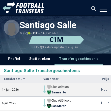
Santiago Salle
M (R)
Skill: 57.4
Pot: 66.0
€1M
Laatste update: 1 aug. 26
ETV
Profiel
Statistieken
Transfer geschiedenis
V
Santiago Salle Transfergeschiedenis
Transferdatum
Van / Naar
Prijs
Club Atlético Independiente
Huur
14 jan. 2026
Sarmiento
Club Atlético Independiente
Huur
6 jul. 2025
San Martin