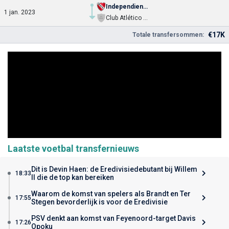
Independiente
1 jan. 2023
Club Atlético Independiente
€17K
Totale transfersommen:
Laatste voetbal transfernieuws
Dit is Devin Haen: de Eredivisiedebutant bij Willem
18:33
II die de top kan bereiken
Waarom de komst van spelers als Brandt en Ter
17:55
Stegen bevorderlijk is voor de Eredivisie
PSV denkt aan komst van Feyenoord-target Davis
17:26
Opoku