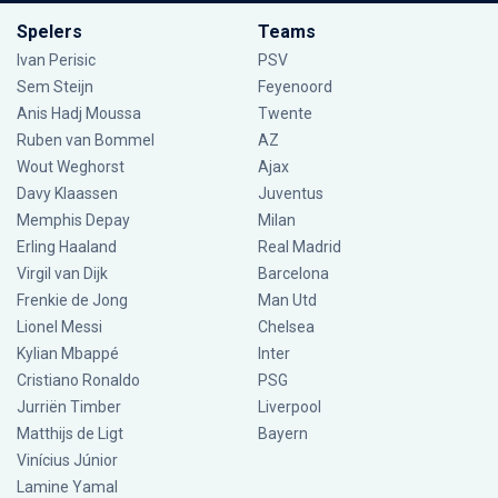
Spelers
Teams
Ivan Perisic
PSV
Sem Steijn
Feyenoord
Anis Hadj Moussa
Twente
Ruben van Bommel
AZ
Wout Weghorst
Ajax
Davy Klaassen
Juventus
Memphis Depay
Milan
Erling Haaland
Real Madrid
Virgil van Dijk
Barcelona
Frenkie de Jong
Man Utd
Lionel Messi
Chelsea
Kylian Mbappé
Inter
Cristiano Ronaldo
PSG
Jurriën Timber
Liverpool
Matthijs de Ligt
Bayern
Vinícius Júnior
Lamine Yamal