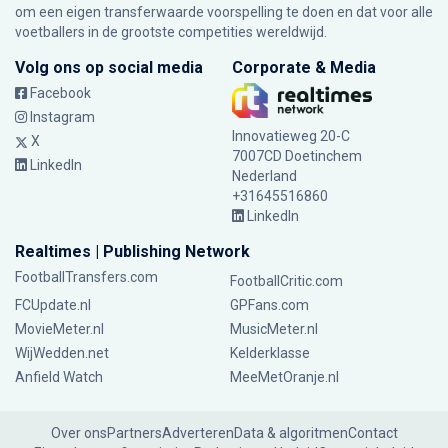
om een eigen transferwaarde voorspelling te doen en dat voor alle
voetballers in de grootste competities wereldwijd.
Volg ons op social media
Corporate & Media
Facebook
Instagram
Innovatieweg 20-C
X
7007CD Doetinchem
LinkedIn
Nederland
+31645516860
LinkedIn
Realtimes | Publishing Network
FootballTransfers.com
FootballCritic.com
FCUpdate.nl
GPFans.com
MovieMeter.nl
MusicMeter.nl
WijWedden.net
Kelderklasse
Anfield Watch
MeeMetOranje.nl
Over ons
Partners
Adverteren
Data & algoritmen
Contact