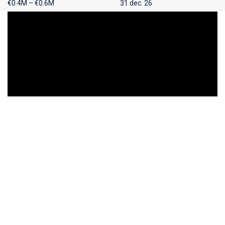
€0.4M – €0.6M
31 dec. 26