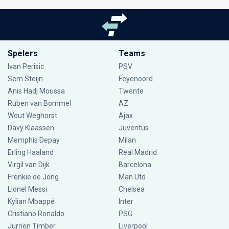
Spelers
Teams
Ivan Perisic
PSV
Sem Steijn
Feyenoord
Anis Hadj Moussa
Twente
Ruben van Bommel
AZ
Wout Weghorst
Ajax
Davy Klaassen
Juventus
Memphis Depay
Milan
Erling Haaland
Real Madrid
Virgil van Dijk
Barcelona
Frenkie de Jong
Man Utd
Lionel Messi
Chelsea
Kylian Mbappé
Inter
Cristiano Ronaldo
PSG
Jurriën Timber
Liverpool