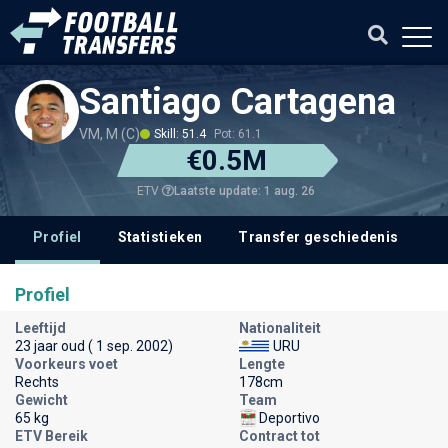
Santiago Cartagena
VM, M (C)
Skill: 51.4
Pot: 61.1
€0.5M
Laatste update: 1 aug. 26
ETV
Profiel
Statistieken
Transfer geschiedenis
Profiel
Leeftijd
Nationaliteit
23 jaar oud ( 1 sep. 2002)
URU
Voorkeurs voet
Lengte
Rechts
178cm
Gewicht
Team
65 kg
Deportivo
ETV Bereik
Contract tot