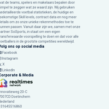
wat de teams, spelers en makelaars bepalen door
simpel te zeggen wat ze waard zijn. Wij gebruiken
gedetailleerde voetbal statistieken, de huidige en
toekomstige Skill levels, contract data en nog meer
details om zo onze unieke rekenmethodes toe te
kunnen passen. Vanuit daar zijn we, samen met onze
partner SciSports, in staat om een eigen
transferwaarde voorspelling te doen en dat voor alle
voetballers in de grootste competities wereldwijd.
Volg ons op social media
Facebook
Instagram
X
LinkedIn
Corporate & Media
Innovatieweg 20-C
7007CD Doetinchem
Nederland
+31645516860