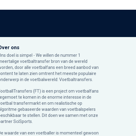
Over ons
Ons doel is simpel - We willen de nummer 1
meertalige voetbaltransfer bron van de wereld
worden, door alle voetbalfans een breed aanbod van
content te laten zien omtrent het meeste populaire
onderwerp in de voetbalwereld: Voetbaltransfers.
FootballTransfers (FT) is een project om voetbalfans
tegemoet te komen in de enorme interesse in de
voetbal transfermarkt en om realistische op
algoritme gebaseerde waarden van voetbalspelers
beschikbaar te stellen. Dit doen we samen met onze
partner
SciSports
.
De waarde van een voetballer is momenteel gewoon