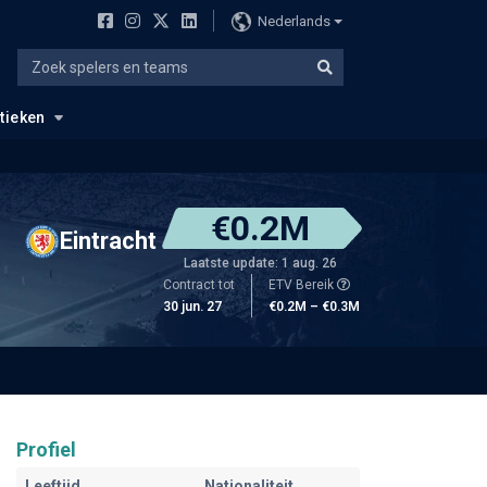
Nederlands
stieken
€0.2M
Eintracht
Laatste update: 1 aug. 26
Contract tot
ETV Bereik
30 jun. 27
€0.2M – €0.3M
Profiel
Leeftijd
Nationaliteit