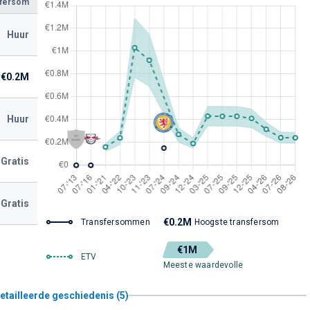
sfersom
Huur
€0.2M
Huur
Gratis
Gratis
€0.2M
Transfersommen
Hoogste transfersom
€1M
ETV
Meeste waardevolle
etailleerde geschiedenis (5)