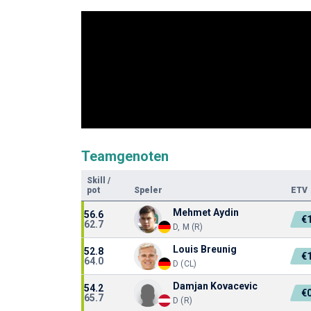
Teamgenoten
Skill
/
pot
Speler
ETV
Mehmet Aydin
56.6
€
62.7
D, M (R)
Louis Breunig
52.8
€
64.0
D (CL)
Damjan Kovacevic
54.2
€
65.7
D (R)