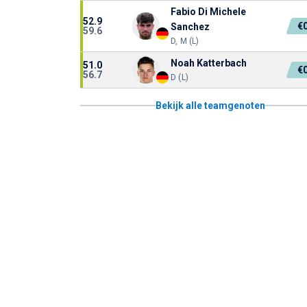
Fabio Di Michele
52.9
€
Sanchez
59.6
D, M (L)
Noah Katterbach
51.0
€
56.7
D (L)
Bekijk alle teamgenoten