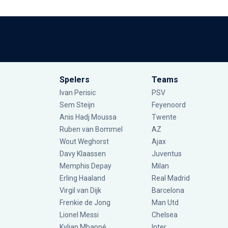
Spelers
Teams
Ivan Perisic
PSV
Sem Steijn
Feyenoord
Anis Hadj Moussa
Twente
Ruben van Bommel
AZ
Wout Weghorst
Ajax
Davy Klaassen
Juventus
Memphis Depay
Milan
Erling Haaland
Real Madrid
Virgil van Dijk
Barcelona
Frenkie de Jong
Man Utd
Lionel Messi
Chelsea
Kylian Mbappé
Inter