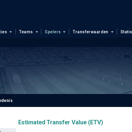
ties
Teams
Spelers
Transferwaarden
Stati
edenis
Estimated Transfer Value (ETV)