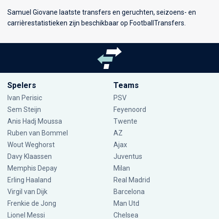
Samuel Giovane laatste transfers en geruchten, seizoens- en
carrièrestatistieken zijn beschikbaar op FootballTransfers.
Spelers
Teams
Ivan Perisic
PSV
Sem Steijn
Feyenoord
Anis Hadj Moussa
Twente
Ruben van Bommel
AZ
Wout Weghorst
Ajax
Davy Klaassen
Juventus
Memphis Depay
Milan
Erling Haaland
Real Madrid
Virgil van Dijk
Barcelona
Frenkie de Jong
Man Utd
Lionel Messi
Chelsea