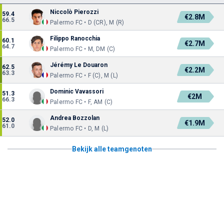
Niccolò Pierozzi
59.4
€2.8M
66.5
Palermo FC • D (CR), M (R)
Filippo Ranocchia
60.1
€2.7M
64.7
Palermo FC • M, DM (C)
Jérémy Le Douaron
62.5
€2.2M
63.3
Palermo FC • F (C), M (L)
Dominic Vavassori
51.3
€2M
66.3
Palermo FC • F, AM (C)
Andrea Bozzolan
52.0
€1.9M
61.0
Palermo FC • D, M (L)
Bekijk alle teamgenoten