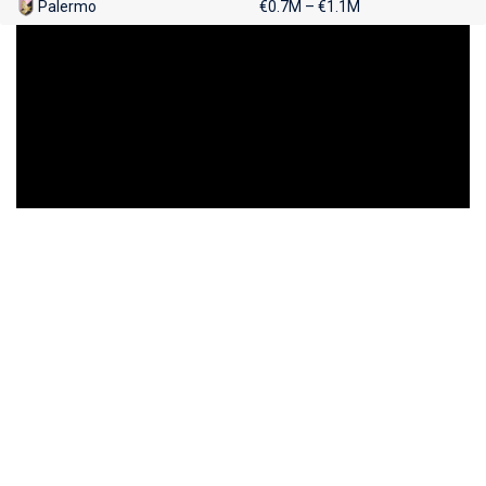
Palermo
€0.7M – €1.1M