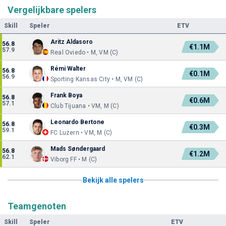
Vergelijkbare spelers
Skill
Speler
ETV
Aritz Aldasoro
56.8
€1.1M
57.9
Real Oviedo • M, VM (C)
Rémi Walter
56.8
€0.1M
56.9
Sporting Kansas City • M, VM (C)
Frank Boya
56.8
€0.6M
57.1
Club Tijuana • VM, M (C)
Leonardo Bertone
56.8
€0.3M
59.1
FC Luzern • VM, M (C)
Mads Søndergaard
56.8
€1.2M
62.1
Viborg FF • M (C)
Bekijk alle spelers
Teamgenoten
Skill
Speler
ETV