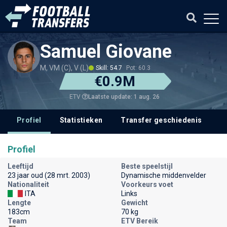
Samuel Giovane
M, VM (C), V (L)
Skill: 54.7
Pot: 60.3
€0.9M
Laatste update: 1 aug. 26
ETV
Profiel
Statistieken
Transfer geschiedenis
V
Profiel
Leeftijd
Beste speelstijl
23 jaar oud (28 mrt. 2003)
Dynamische middenvelder
Nationaliteit
Voorkeurs voet
ITA
Links
Lengte
Gewicht
183cm
70 kg
Team
ETV Bereik