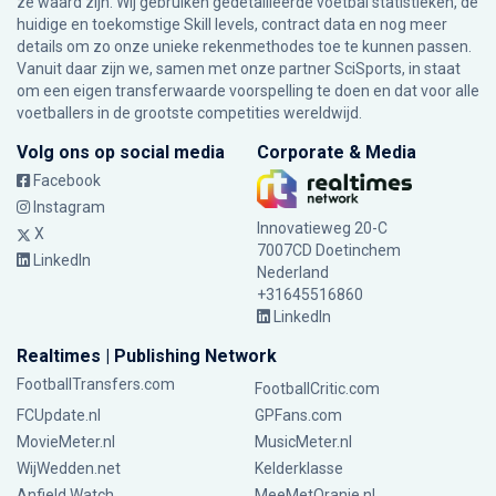
ze waard zijn. Wij gebruiken gedetailleerde voetbal statistieken, de
huidige en toekomstige Skill levels, contract data en nog meer
details om zo onze unieke rekenmethodes toe te kunnen passen.
Vanuit daar zijn we, samen met onze partner SciSports, in staat
om een eigen transferwaarde voorspelling te doen en dat voor alle
voetballers in de grootste competities wereldwijd.
Volg ons op social media
Corporate & Media
Facebook
Instagram
Innovatieweg 20-C
X
7007CD Doetinchem
LinkedIn
Nederland
+31645516860
LinkedIn
Realtimes | Publishing Network
FootballTransfers.com
FootballCritic.com
FCUpdate.nl
GPFans.com
MovieMeter.nl
MusicMeter.nl
WijWedden.net
Kelderklasse
Anfield Watch
MeeMetOranje.nl