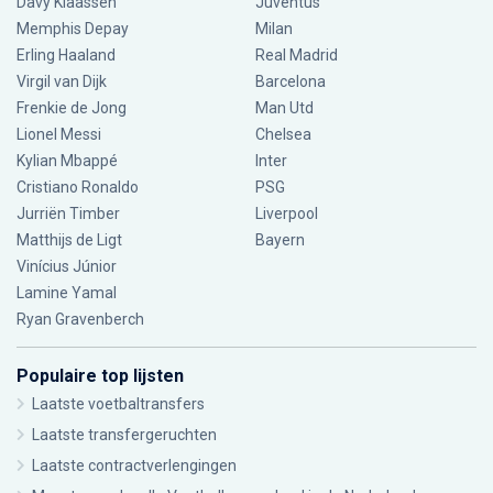
Davy Klaassen
Juventus
Memphis Depay
Milan
Erling Haaland
Real Madrid
Virgil van Dijk
Barcelona
Frenkie de Jong
Man Utd
Lionel Messi
Chelsea
Kylian Mbappé
Inter
Cristiano Ronaldo
PSG
Jurriën Timber
Liverpool
Matthijs de Ligt
Bayern
Vinícius Júnior
Lamine Yamal
Ryan Gravenberch
Populaire top lijsten
Laatste voetbaltransfers
Laatste transfergeruchten
Laatste contractverlengingen