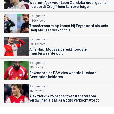
Waarom Ajax voor Leon Goretzka moet gaan en
hoe Jordi Cruijff hem kan overtuigen
6 augustus
14K+ views
Transferstorm op komst bij Feyenoord als Anis
Hadj Moussa verkocht is
5 augustus
13K+ views
Anis Hadj Moussa bereikt hoogste
transferwaarde ooit
6 augustus
7K+ views
Feyenoord en PSV zien waarde Lutsharel
Geertruida kelderen
9 augustus
6K+ views
Ajax ziet dik 25 procent van transfersom
verdwijnen als Mika Godts verkocht wordt