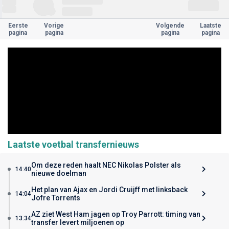
Eerste
Vorige
Volgende
Laatste
pagina
pagina
pagina
pagina
Laatste voetbal transfernieuws
Om deze reden haalt NEC Nikolas Polster als
14:40
nieuwe doelman
Het plan van Ajax en Jordi Cruijff met linksback
14:04
Jofre Torrents
AZ ziet West Ham jagen op Troy Parrott: timing van
13:34
transfer levert miljoenen op