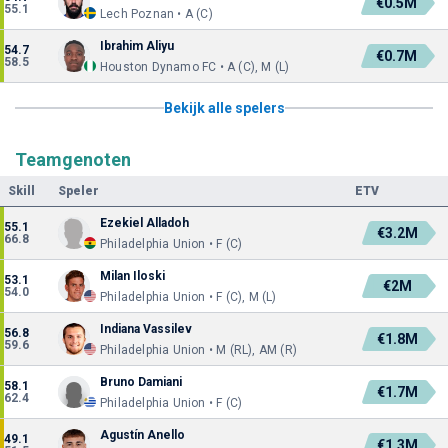
€0.5M
55.1
Lech Poznan • A (C)
Ibrahim Aliyu
54.7
€0.7M
58.5
Houston Dynamo FC • A (C), M (L)
Bekijk alle spelers
Teamgenoten
Skill
Speler
ETV
Ezekiel Alladoh
55.1
€3.2M
66.8
Philadelphia Union • F (C)
Milan Iloski
53.1
€2M
54.0
Philadelphia Union • F (C), M (L)
Indiana Vassilev
56.8
€1.8M
59.6
Philadelphia Union • M (RL), AM (R)
Bruno Damiani
58.1
€1.7M
62.4
Philadelphia Union • F (C)
Agustín Anello
49.1
€1.3M