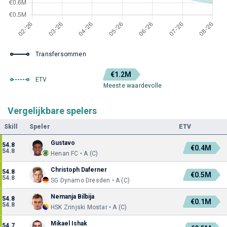
Transfersommen
€1.2M
ETV
Meeste waardevolle
Vergelijkbare spelers
Skill
Speler
ETV
Gustavo
54.8
€0.4M
54.8
Henan FC • A (C)
Christoph Daferner
54.8
€0.5M
54.8
SG Dynamo Dresden • A (C)
Nemanja Bilbija
54.8
€0.1M
54.8
HSK Zrinjski Mostar • A (C)
Mikael Ishak
54.7