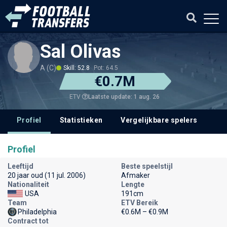
Sal Olivas
A (C)
Skill: 52.8
Pot: 64.5
€0.7M
Laatste update: 1 aug. 26
ETV
Profiel
Statistieken
Vergelijkbare spelers
Profiel
Leeftijd
Beste speelstijl
20 jaar oud (11 jul. 2006)
Afmaker
Nationaliteit
Lengte
USA
191cm
Team
ETV Bereik
Philadelphia
€0.6M – €0.9M
Contract tot