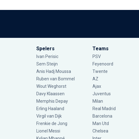
Spelers
Teams
Ivan Perisic
PSV
Sem Steijn
Feyenoord
Anis Hadj Moussa
Twente
Ruben van Bommel
AZ
Wout Weghorst
Ajax
Davy Klaassen
Juventus
Memphis Depay
Milan
Erling Haaland
Real Madrid
Virgil van Dijk
Barcelona
Frenkie de Jong
Man Utd
Lionel Messi
Chelsea
Kylian Mbappé
Inter