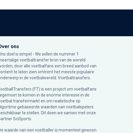
Over ons
Ons doel is simpel - We willen de nummer 1
meertalige voetbaltransfer bron van de wereld
worden, door alle voetbalfans een breed aanbod van
content te laten zien omtrent het meeste populaire
onderwerp in de voetbalwereld: Voetbaltransfers.
FootballTransfers (FT) is een project om voetbalfans
tegemoet te komen in de enorme interesse in de
voetbal transfermarkt en om realistische op
algoritme gebaseerde waarden van voetbalspelers
beschikbaar te stellen. Dit doen we samen met onze
partner
SciSports
.
De waarde van een voetballer is momenteel gewoon