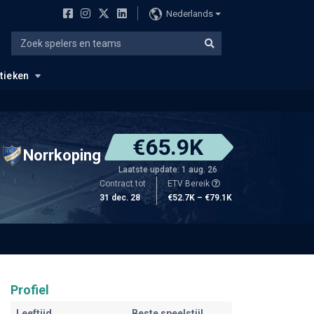
Nederlands
stieken
€65.9K
Norrkoping
Laatste update: 1 aug. 26
Contract tot
ETV Bereik
31 dec. 28
€52.7K – €79.1K
Profiel
Leeftijd
Beste speelstijl