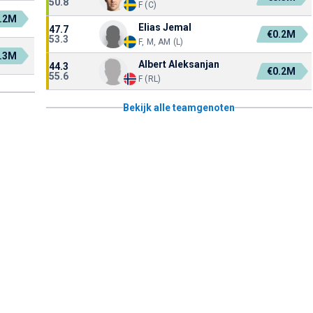
50.8
F (C)
.2M
Elias Jemal
47.7
€0.2M
53.3
F, M, AM (L)
.3M
Albert Aleksanjan
44.3
€0.2M
55.6
F (RL)
Bekijk alle teamgenoten