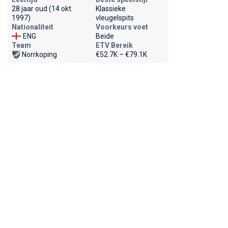
28 jaar oud (14 okt.
Klassieke
1997)
vleugelspits
Nationaliteit
Voorkeurs voet
ENG
Beide
Team
ETV Bereik
Norrkoping
€52.7K – €79.1K