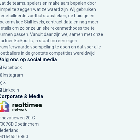
wat de teams, spelers en makelaars bepalen door
simpel te zeggen wat ze waard zijn. Wij gebruiken
gedetailleerde voetbal statistieken, de huidige en
toekomstige Skill levels, contract data en nog meer
details om zo onze unieke rekenmethodes toe te
kunnen passen. Vanuit daar zijn we, samen met onze
partner SciSports, in staat om een eigen
transferwaarde voorspelling te doen en dat voor alle
voetballers in de grootste competities wereldwijd.
Volg ons op social media
Facebook
Instagram
X
LinkedIn
Corporate & Media
Innovatieweg 20-C
7007CD Doetinchem
Nederland
+31645516860