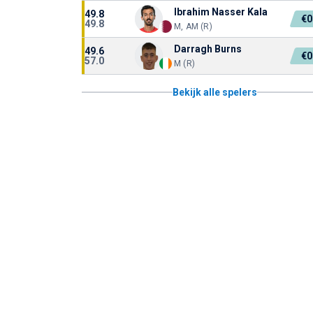
Ibrahim Nasser Kala
49.8
€0
49.8
M, AM (R)
Darragh Burns
49.6
€0
57.0
M (R)
Bekijk alle spelers