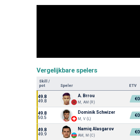
Vergelijkbare spelers
Skill
/
pot
Speler
ETV
A. Brrou
49.8
€0
49.8
M, AM (R)
Dominik Schwizer
49.8
€0
50.5
M, V (L)
Namiq Alasgarov
49.8
€0
49.9
AM, M (C)