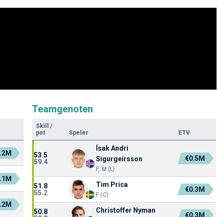
Teamgenoten
Skill
/
pot
Speler
ETV
Ísak Andri
.2M
53.5
€0.5M
Sigurgeirsson
59.4
F, M (L)
.1M
Tim Prica
51.8
€0.3M
55.2
F (C)
.2M
Christoffer Nyman
50.8
€0.3M