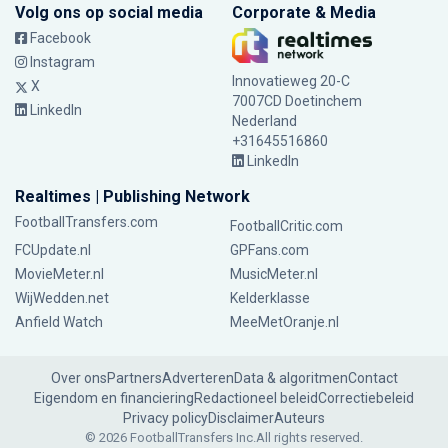
Volg ons op social media
Corporate & Media
Facebook
Instagram
Innovatieweg 20-C
X
7007CD Doetinchem
LinkedIn
Nederland
+31645516860
LinkedIn
Realtimes | Publishing Network
FootballTransfers.com
FootballCritic.com
FCUpdate.nl
GPFans.com
MovieMeter.nl
MusicMeter.nl
WijWedden.net
Kelderklasse
Anfield Watch
MeeMetOranje.nl
Over ons
Partners
Adverteren
Data & algoritmen
Contact
Eigendom en financiering
Redactioneel beleid
Correctiebeleid
Privacy policy
Disclaimer
Auteurs
© 2026 FootballTransfers Inc.
All rights reserved.