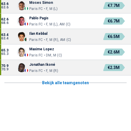
Moses Simon
63.6
€7.7M
63.6
Paris FC • F, M (L)
Pablo Pagis
62.6
€6.7M
68.6
Paris FC • F, M (L), AM (C)
Ilan Kebbal
63.4
€6.5M
63.4
Paris FC • F, M (R), AM (C)
Maxime Lopez
65.3
€2.6M
65.3
Paris FC • DM, M (C)
Jonathan Ikoné
70.9
€2.3M
70.9
Paris FC • F, M (R)
Bekijk alle teamgenoten