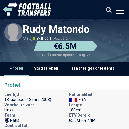
Rudy Matondo
M (C)
Skill: 60.1
Pot: 79.2
€6.5M
Laatste update: 1 aug. 26
ETV
Profiel
Statistieken
Transfer geschiedenis
Profiel
Leeftijd
Nationaliteit
18 jaar oud (13 mrt. 2008)
FRA
Voorkeurs voet
Lengte
Links
180cm
Team
ETV Bereik
Paris
€5.5M – €7.4M
Contract tot