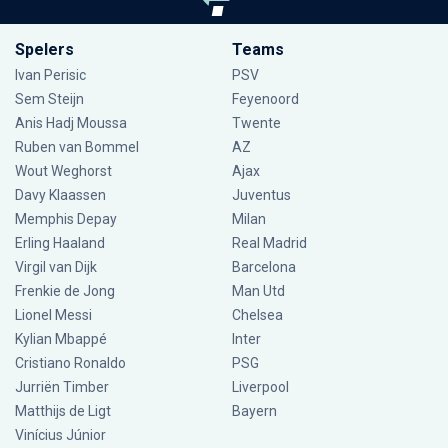
Spelers
Teams
Ivan Perisic
PSV
Sem Steijn
Feyenoord
Anis Hadj Moussa
Twente
Ruben van Bommel
AZ
Wout Weghorst
Ajax
Davy Klaassen
Juventus
Memphis Depay
Milan
Erling Haaland
Real Madrid
Virgil van Dijk
Barcelona
Frenkie de Jong
Man Utd
Lionel Messi
Chelsea
Kylian Mbappé
Inter
Cristiano Ronaldo
PSG
Jurriën Timber
Liverpool
Matthijs de Ligt
Bayern
Vinícius Júnior