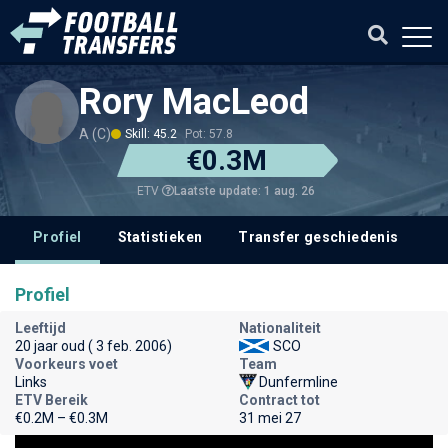
Rory MacLeod
A (C)
Skill: 45.2
Pot: 57.8
€0.3M
Laatste update: 1 aug. 26
ETV
Profiel
Statistieken
Transfer geschiedenis
Profiel
Leeftijd
Nationaliteit
20 jaar oud ( 3 feb. 2006)
SCO
Voorkeurs voet
Team
Links
Dunfermline
ETV Bereik
Contract tot
€0.2M – €0.3M
31 mei 27