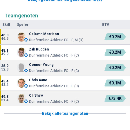
Teamgenoten
Skill
Speler
ETV
Callumn Morrison
46.3
€0.2M
46.5
Dunfermline Athletic FC • F, M (R)
Zak Rudden
48.1
€0.2M
49.9
Dunfermline Athletic FC • F (C)
Connor Young
38.9
€0.2M
52.3
Dunfermline Athletic FC • F (C)
Chris Kane
43.4
€0.1M
43.4
Dunfermline Athletic FC • F (C)
Oli Shaw
49.3
€73.4K
51.4
Dunfermline Athletic FC • F (C)
Bekijk alle teamgenoten