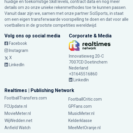
huidige en toekomstige Skill levels, contract data en nog meer
details om zo onze unieke rekenmethodes toe te kunnen passen.
Vanuit daar zijn we, samen met onze partner SciSports, in staat
om een eigen transferwaarde voorspelling te doen en dat voor alle
voetballers in de grootste competities wereldwijd.
Volg ons op social media
Corporate & Media
Facebook
Instagram
Innovatieweg 20-C
X
7007CD Doetinchem
LinkedIn
Nederland
+31645516860
LinkedIn
Realtimes | Publishing Network
FootballTransfers.com
FootballCritic.com
FCUpdate.nl
GPFans.com
MovieMeter.nl
MusicMeter.nl
WijWedden.net
Kelderklasse
Anfield Watch
MeeMetOranje.nl