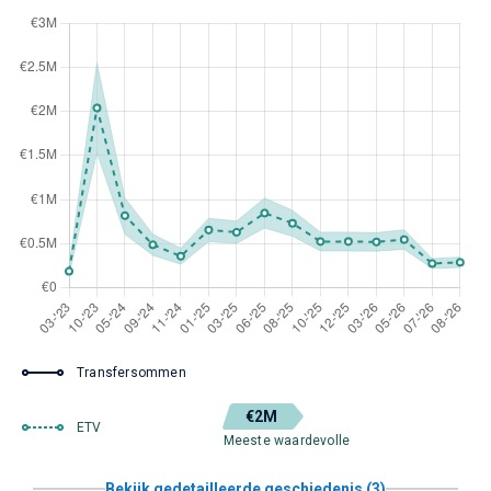
Transfersommen
€2M
ETV
Meeste waardevolle
Bekijk gedetailleerde geschiedenis (3)