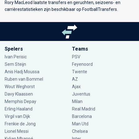
Rory MacLeod laatste transfers en geruchten, seizoens- en
carrièrestatistieken zijn beschikbaar op FootballTransfers.
Spelers
Teams
Ivan Perisic
PSV
Sem Steijn
Feyenoord
Anis Hadj Moussa
Twente
Ruben van Bommel
AZ
Wout Weghorst
Ajax
Davy Klaassen
Juventus
Memphis Depay
Milan
Erling Haaland
Real Madrid
Virgil van Dijk
Barcelona
Frenkie de Jong
Man Utd
Lionel Messi
Chelsea
Kylian Mbappé
Inter