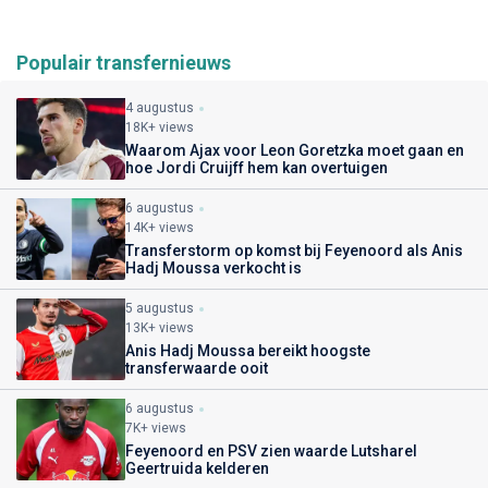
Populair transfernieuws
4 augustus
18K+ views
Waarom Ajax voor Leon Goretzka moet gaan en
hoe Jordi Cruijff hem kan overtuigen
6 augustus
14K+ views
Transferstorm op komst bij Feyenoord als Anis
Hadj Moussa verkocht is
5 augustus
13K+ views
Anis Hadj Moussa bereikt hoogste
transferwaarde ooit
6 augustus
7K+ views
Feyenoord en PSV zien waarde Lutsharel
Geertruida kelderen