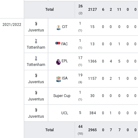
26
Total
2127
6
2
11
0
0
(2)
1
2021/2022
CIT
15
0
0
0
0
0
Juventus
(1)
1
FAC
13
0
0
1
0
0
Tottenham
(1)
17
EPL
1366
0
4
5
0
0
Tottenham
(1)
19
ISA
1157
0
2
1
0
0
Juventus
(6)
1
Super Cup
30
0
0
0
0
0
Juventus
(1)
5
UCL
384
0
1
0
0
0
Juventus
44
Total
2965
0
7
7
0
0
(10)