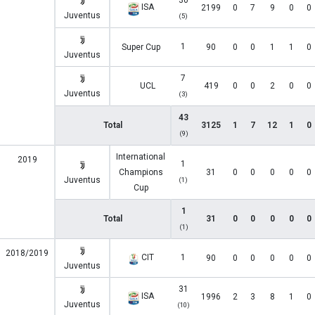
30
ISA
2199
0
7
9
0
0
Juventus
(5)
1
Super Cup
90
0
0
1
1
0
Juventus
7
UCL
419
0
0
2
0
0
Juventus
(3)
43
Total
3125
1
7
12
1
0
(9)
International
2019
1
Champions
31
0
0
0
0
0
Juventus
(1)
Cup
1
Total
31
0
0
0
0
0
(1)
2018/2019
CIT
1
90
0
0
0
0
0
Juventus
31
ISA
1996
2
3
8
1
0
Juventus
(10)