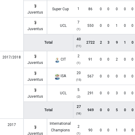
1
Super Cup
86
0
0
0
0
0
Juventus
7
UCL
550
0
0
1
0
0
Juventus
(1)
40
Total
2722
2
3
9
1
0
(11)
2
2017/2018
CIT
91
0
0
2
0
0
Juventus
(1)
20
ISA
567
0
0
0
0
0
Juventus
(15)
5
UCL
291
0
0
3
0
0
Juventus
(2)
27
Total
949
0
0
5
0
0
(18)
International
2017
2
Champions
90
0
0
1
0
0
Juventus
(1)