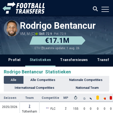
Rodrigo Bentancur
VM, M (C)
Skill: 72.9
Pot: 72.9
€17.1M
Laatste update: 1 aug. 26
ETV
Profiel
Statistieken
Transfernieuws
Transfer
Rodrigo Bentancur Statistieken
Alle
Alle Competities
Nationale Competities
Internationaal Competities
Nationaal Team
Seizoen
Team
Competitie
MP
2025/2026
2
FLC
155
0
0
0
0
0
Tottenham