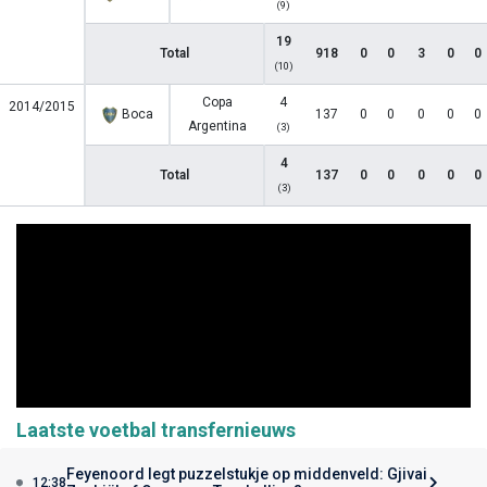
(9)
19
Total
918
0
0
3
0
0
(10)
Copa
4
2014/2015
Boca
137
0
0
0
0
0
Argentina
(3)
4
Total
137
0
0
0
0
0
(3)
Laatste voetbal transfernieuws
Feyenoord legt puzzelstukje op middenveld: Gjivai
12:38