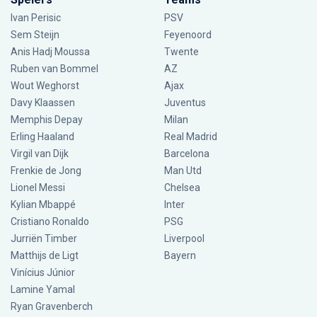
Ivan Perisic
PSV
Sem Steijn
Feyenoord
Anis Hadj Moussa
Twente
Ruben van Bommel
AZ
Wout Weghorst
Ajax
Davy Klaassen
Juventus
Memphis Depay
Milan
Erling Haaland
Real Madrid
Virgil van Dijk
Barcelona
Frenkie de Jong
Man Utd
Lionel Messi
Chelsea
Kylian Mbappé
Inter
Cristiano Ronaldo
PSG
Jurriën Timber
Liverpool
Matthijs de Ligt
Bayern
Vinícius Júnior
Lamine Yamal
Ryan Gravenberch