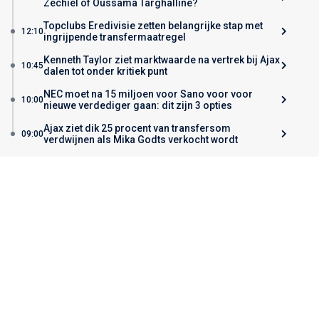
Zechiël of Oussama Targhalline?
Topclubs Eredivisie zetten belangrijke stap met
12:10
ingrijpende transfermaatregel
Kenneth Taylor ziet marktwaarde na vertrek bij Ajax
10:45
dalen tot onder kritiek punt
NEC moet na 15 miljoen voor Sano voor voor
10:00
nieuwe verdediger gaan: dit zijn 3 opties
Ajax ziet dik 25 procent van transfersom
09:00
verdwijnen als Mika Godts verkocht wordt