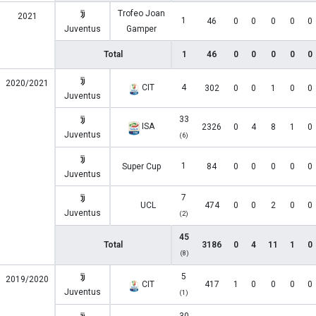
Trofeo Joan
2021
1
46
0
0
0
0
0
Juventus
Gamper
Total
1
46
0
0
0
0
0
2020/2021
CIT
4
302
0
0
1
0
0
Juventus
33
ISA
2326
0
4
8
1
0
Juventus
(6)
1
Super Cup
84
0
0
0
0
0
Juventus
7
UCL
474
0
0
2
0
0
Juventus
(2)
45
Total
3186
0
4
11
1
0
(8)
5
2019/2020
CIT
417
1
0
0
0
0
Juventus
(1)