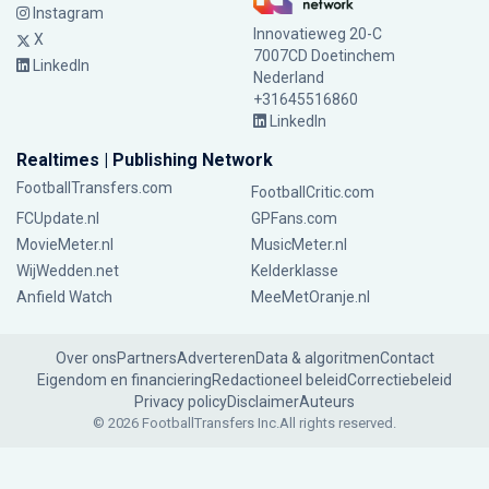
Instagram
Innovatieweg 20-C
X
7007CD Doetinchem
LinkedIn
Nederland
+31645516860
LinkedIn
Realtimes | Publishing Network
FootballTransfers.com
FootballCritic.com
FCUpdate.nl
GPFans.com
MovieMeter.nl
MusicMeter.nl
WijWedden.net
Kelderklasse
Anfield Watch
MeeMetOranje.nl
Over ons
Partners
Adverteren
Data & algoritmen
Contact
Eigendom en financiering
Redactioneel beleid
Correctiebeleid
Privacy policy
Disclaimer
Auteurs
© 2026 FootballTransfers Inc.
All rights reserved.