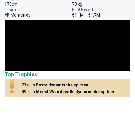
175cm
73 kg
Team
ETV Bereik
Monterrey
€1.1M – €1.7M
Top Trophies
77e
in Beste dynamische spitsen
89e
in Meest Waardevolle dynamische spitsen