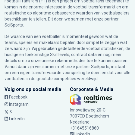
FootballTransfers (FT) is een project om voetbalfans tegemoet te
komen in de enorme interesse in de voetbal transfermarkt en om
realistische op algoritme gebaseerde waarden van voetbalspelers
beschikbaar te stellen. Dit doen we samen met onze partner
SciSports
.
De waarde van een voetballer is momenteel gewoon wat de
teams, spelers en makelaars bepalen door simpel te zeggen wat
ze waard zijn. Wij gebruiken gedetailleerde voetbal statistieken, de
huidige en toekomstige Skill levels, contract data en nog meer
details om zo onze unieke rekenmethodes toe te kunnen passen.
Vanuit daar zijn we, samen met onze partner SciSports, in staat
om een eigen transferwaarde voorspelling te doen en dat voor alle
voetballers in de grootste competities wereldwijd.
Volg ons op social media
Corporate & Media
Facebook
Instagram
Innovatieweg 20-C
X
7007CD Doetinchem
LinkedIn
Nederland
+31645516860
LinkedIn