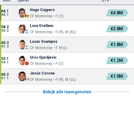
Skill
Speler
ETV
Hugo Cuypers
64.1
€4.8M
64.1
CF Monterrey • F (C)
Luca Orellano
58.2
€3.8M
60.2
CF Monterrey • F (R), M (RL)
Lucas Ocampos
60.3
€1.8M
61.3
CF Monterrey • F, M (L)
Uros Djurdjevic
53.1
€1.2M
54.1
CF Monterrey • F (C)
Jesús Corona
60.2
€1.0M
61.1
CF Monterrey • F (R), M (CL)
Bekijk alle teamgenoten