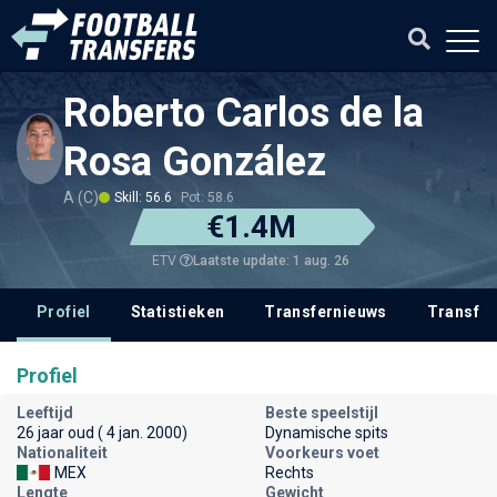
Roberto Carlos de la
Rosa González
A (C)
Skill: 56.6
Pot: 58.6
€1.4M
Laatste update: 1 aug. 26
ETV
Profiel
Statistieken
Transfernieuws
Transfer
Profiel
Leeftijd
Beste speelstijl
26 jaar oud ( 4 jan. 2000)
Dynamische spits
Nationaliteit
Voorkeurs voet
MEX
Rechts
Lengte
Gewicht