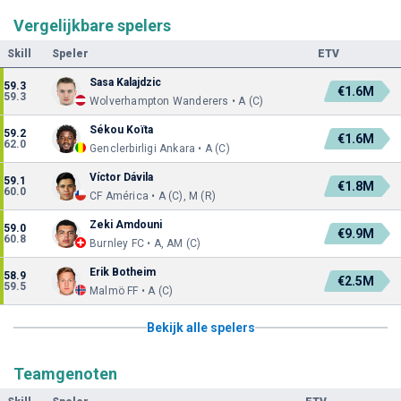
Vergelijkbare spelers
Skill
Speler
ETV
Sasa Kalajdzic
59.3
€1.6M
59.3
Wolverhampton Wanderers • A (C)
Sékou Koïta
59.2
€1.6M
62.0
Genclerbirligi Ankara • A (C)
Víctor Dávila
59.1
€1.8M
60.0
CF América • A (C), M (R)
Zeki Amdouni
59.0
€9.9M
60.8
Burnley FC • A, AM (C)
Erik Botheim
58.9
€2.5M
59.5
Malmö FF • A (C)
Bekijk alle spelers
Teamgenoten