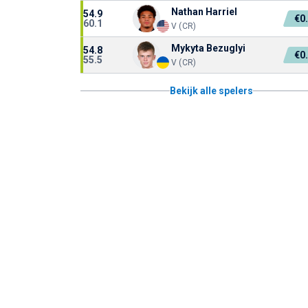
Nathan Harriel
54.9
€0
60.1
V (CR)
Mykyta Bezuglyi
54.8
€0
55.5
V (CR)
Bekijk alle spelers