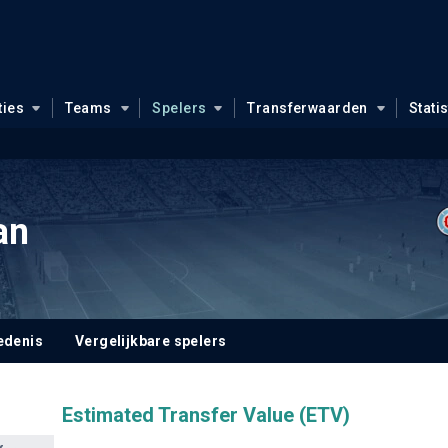
ties
Teams
Spelers
Transferwaarden
Stati
an
edenis
Vergelijkbare spelers
Estimated Transfer Value (ETV)