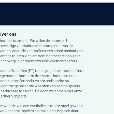
Over ons
Ons doel is simpel - We willen de nummer 1
meertalige voetbaltransfer bron van de wereld
worden, door alle voetbalfans een breed aanbod van
content te laten zien omtrent het meeste populaire
onderwerp in de voetbalwereld: Voetbaltransfers.
FootballTransfers (FT) is een project om voetbalfans
tegemoet te komen in de enorme interesse in de
voetbal transfermarkt en om realistische op
algoritme gebaseerde waarden van voetbalspelers
beschikbaar te stellen. Dit doen we samen met onze
partner
SciSports
.
De waarde van een voetballer is momenteel gewoon
wat de teams, spelers en makelaars bepalen door