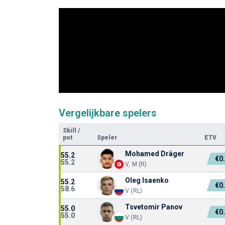
Vergelijkbare spelers
Skill
/
pot
Speler
ETV
Mohamed Dräger
55.2
€0
55.2
V, M (R)
Oleg Isaenko
55.2
€0
58.6
V (RL)
Tsvetomir Panov
55.0
€0
55.0
V (RL)