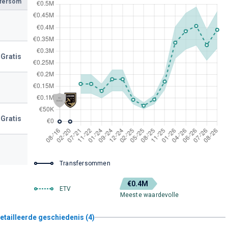
sfersom
Gratis
Gratis
Transfersommen
€0.4M
ETV
Meeste waardevolle
etailleerde geschiedenis (4)