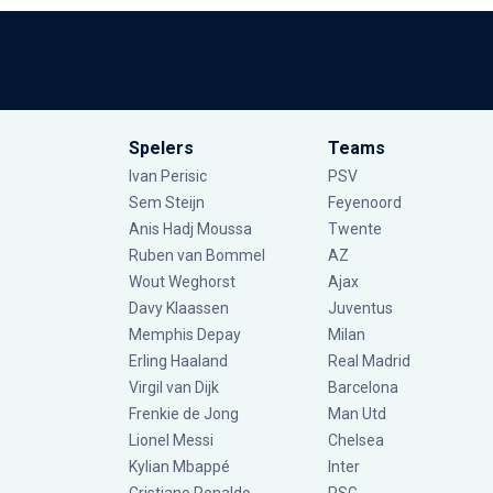
Spelers
Teams
Ivan Perisic
PSV
Sem Steijn
Feyenoord
Anis Hadj Moussa
Twente
Ruben van Bommel
AZ
Wout Weghorst
Ajax
Davy Klaassen
Juventus
Memphis Depay
Milan
Erling Haaland
Real Madrid
Virgil van Dijk
Barcelona
Frenkie de Jong
Man Utd
Lionel Messi
Chelsea
Kylian Mbappé
Inter