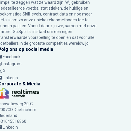
simpel te zeggen wat ze waard zijn. Wij gebruiken
gedetailleerde voetbal statistieken, de huidige en
toekomstige Skill levels, contract data en nog meer
details om zo onze unieke rekenmethodes toe te
kunnen passen. Vanuit daar zijn we, samen met onze
partner SciSports, in staat om een eigen
transferwaarde voorspelling te doen en dat voor alle
voetballers in de grootste competities wereldwijd.
Volg ons op social media
Facebook
Instagram
X
LinkedIn
Corporate & Media
Innovatieweg 20-C
7007CD Doetinchem
Nederland
+31645516860
LinkedIn