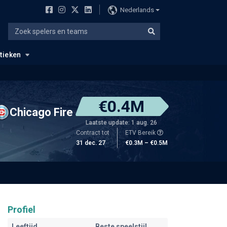
Nederlands
stieken
€0.4M
Chicago Fire
Laatste update: 1 aug. 26
Contract tot
ETV Bereik
31 dec. 27
€0.3M – €0.5M
Profiel
Leeftijd
Beste speelstijl