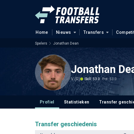
Home
Nieuws
Transfers
Competi
Spelers
Jonathan Dean
Jonathan De
V (R)
Skill: 53.0
Pot: 53.0
Profiel
Statistieken
Transfer geschi
Transfer geschiedenis