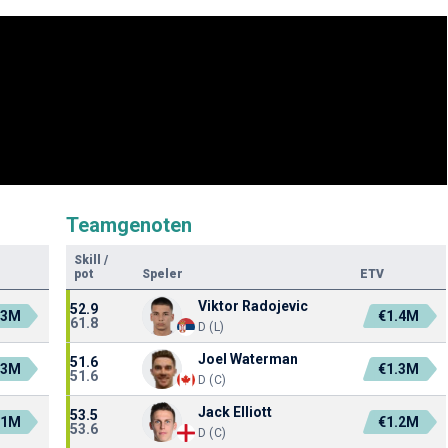
Teamgenoten
Skill
/
pot
Speler
ETV
Viktor Radojevic
52.9
.3M
€1.4M
61.8
D (L)
Joel Waterman
51.6
.3M
€1.3M
51.6
D (C)
Jack Elliott
53.5
.1M
€1.2M
53.6
D (C)