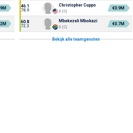
Christopher Cupps
46.1
.9M
€0.9M
78.9
D (C)
Mbekezeli Mbokazi
60.8
.2M
€0.7M
72.3
D (C)
Bekijk alle teamgenoten