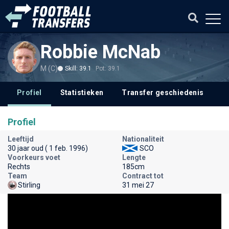
Robbie McNab
M (C)
Skill: 39.1
Pot: 39.1
Profiel
Statistieken
Transfer geschiedenis
Profiel
Leeftijd
Nationaliteit
30 jaar oud ( 1 feb. 1996)
SCO
Voorkeurs voet
Lengte
Rechts
185cm
Team
Contract tot
Stirling
31 mei 27