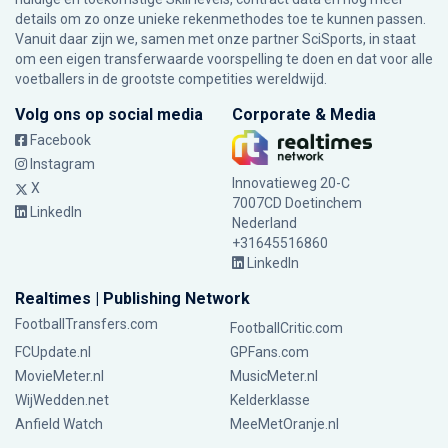
details om zo onze unieke rekenmethodes toe te kunnen passen.
Vanuit daar zijn we, samen met onze partner SciSports, in staat
om een eigen transferwaarde voorspelling te doen en dat voor alle
voetballers in de grootste competities wereldwijd.
Volg ons op social media
Corporate & Media
Facebook
Instagram
Innovatieweg 20-C
X
7007CD Doetinchem
LinkedIn
Nederland
+31645516860
LinkedIn
Realtimes | Publishing Network
FootballTransfers.com
FootballCritic.com
FCUpdate.nl
GPFans.com
MovieMeter.nl
MusicMeter.nl
WijWedden.net
Kelderklasse
Anfield Watch
MeeMetOranje.nl