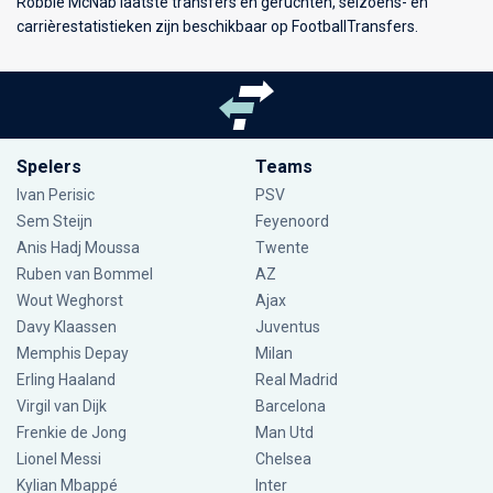
Robbie McNab laatste transfers en geruchten, seizoens- en
carrièrestatistieken zijn beschikbaar op FootballTransfers.
Spelers
Teams
Ivan Perisic
PSV
Sem Steijn
Feyenoord
Anis Hadj Moussa
Twente
Ruben van Bommel
AZ
Wout Weghorst
Ajax
Davy Klaassen
Juventus
Memphis Depay
Milan
Erling Haaland
Real Madrid
Virgil van Dijk
Barcelona
Frenkie de Jong
Man Utd
Lionel Messi
Chelsea
Kylian Mbappé
Inter