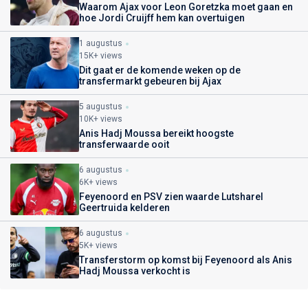
Waarom Ajax voor Leon Goretzka moet gaan en
hoe Jordi Cruijff hem kan overtuigen
1 augustus
15K+ views
Dit gaat er de komende weken op de
transfermarkt gebeuren bij Ajax
5 augustus
10K+ views
Anis Hadj Moussa bereikt hoogste
transferwaarde ooit
6 augustus
6K+ views
Feyenoord en PSV zien waarde Lutsharel
Geertruida kelderen
6 augustus
5K+ views
Transferstorm op komst bij Feyenoord als Anis
Hadj Moussa verkocht is