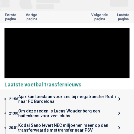
Eerste
Vorige
Volgende
Laatste
pagina
pagina
pagina
pagina
Laatste voetbal transfernieuws
Ajax kan toeslaan voor zes bij megatransfer Rodri
21:56
naar FC Barcelona
Om deze reden is Lucas Woudenberg een
21:00
buitenkans voor veel clubs
Kodai Sano levert NEC miljoenen meer op dan
20:51
transferwaarde met transfer naar PSV