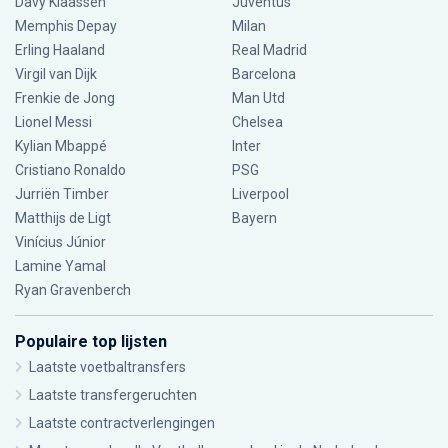
Davy Klaassen
Juventus
Memphis Depay
Milan
Erling Haaland
Real Madrid
Virgil van Dijk
Barcelona
Frenkie de Jong
Man Utd
Lionel Messi
Chelsea
Kylian Mbappé
Inter
Cristiano Ronaldo
PSG
Jurriën Timber
Liverpool
Matthijs de Ligt
Bayern
Vinícius Júnior
Lamine Yamal
Ryan Gravenberch
Populaire top lijsten
Laatste voetbaltransfers
Laatste transfergeruchten
Laatste contractverlengingen