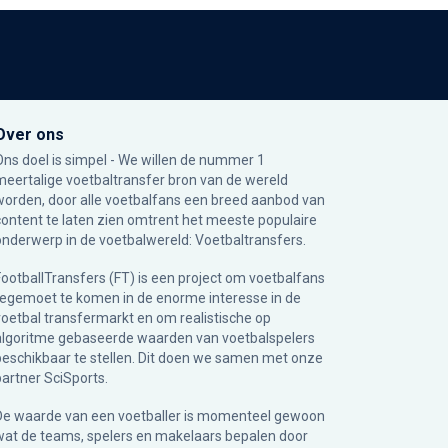
Over ons
Ons doel is simpel - We willen de nummer 1
meertalige voetbaltransfer bron van de wereld
worden, door alle voetbalfans een breed aanbod van
content te laten zien omtrent het meeste populaire
onderwerp in de voetbalwereld: Voetbaltransfers.
FootballTransfers (FT) is een project om voetbalfans
tegemoet te komen in de enorme interesse in de
voetbal transfermarkt en om realistische op
algoritme gebaseerde waarden van voetbalspelers
beschikbaar te stellen. Dit doen we samen met onze
partner
SciSports
.
De waarde van een voetballer is momenteel gewoon
wat de teams, spelers en makelaars bepalen door