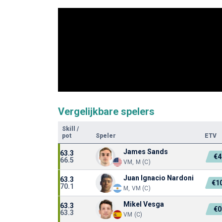
Vergelijkbare spelers
Skill
/
pot
Speler
ETV
James Sands
63.3
€4
66.5
VM, M (C)
Juan Ignacio Nardoni
63.3
€1
70.1
M, VM (C)
Mikel Vesga
63.3
€0
63.3
VM (C)