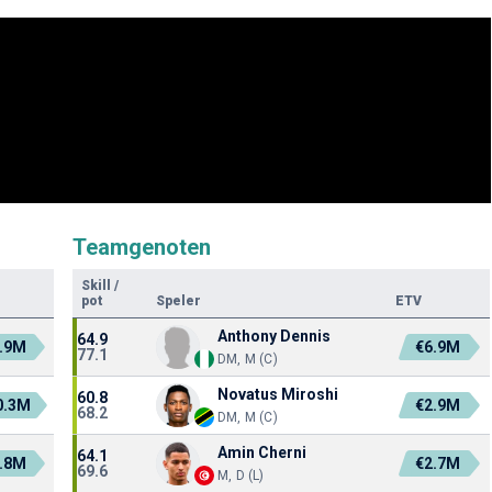
Teamgenoten
Skill
/
pot
Speler
ETV
Anthony Dennis
64.9
.9M
€6.9M
77.1
DM, M (C)
Novatus Miroshi
60.8
0.3M
€2.9M
68.2
DM, M (C)
Amin Cherni
64.1
.8M
€2.7M
69.6
M, D (L)