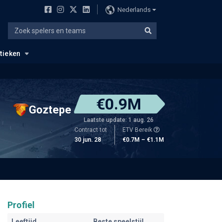
Nederlands
stieken
€0.9M
Goztepe
Laatste update: 1 aug. 26
Contract tot
ETV Bereik
30 jun. 28
€0.7M – €1.1M
Profiel
Leeftijd
Beste speelstijl