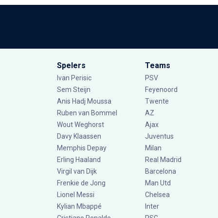
Spelers
Teams
Ivan Perisic
PSV
Sem Steijn
Feyenoord
Anis Hadj Moussa
Twente
Ruben van Bommel
AZ
Wout Weghorst
Ajax
Davy Klaassen
Juventus
Memphis Depay
Milan
Erling Haaland
Real Madrid
Virgil van Dijk
Barcelona
Frenkie de Jong
Man Utd
Lionel Messi
Chelsea
Kylian Mbappé
Inter