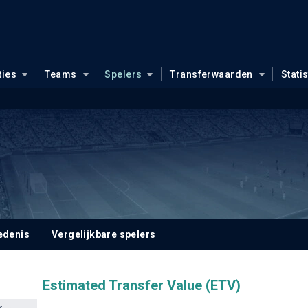
ties
Teams
Spelers
Transferwaarden
Stati
edenis
Vergelijkbare spelers
Estimated Transfer Value (ETV)