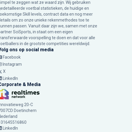
simpel te zeggen wat ze waard zijn. Wij gebruiken
gedetailleerde voetbal statistieken, de huidige en
toekomstige Skill levels, contract data en nog meer
details om zo onze unieke rekenmethodes toe te
kunnen passen. Vanuit daar zijn we, samen met onze
partner SciSports, in staat om een eigen
transferwaarde voorspelling te doen en dat voor alle
voetballers in de grootste competities wereldwijd.
Volg ons op social media
Facebook
Instagram
X
LinkedIn
Corporate & Media
Innovatieweg 20-C
7007CD Doetinchem
Nederland
+31645516860
LinkedIn