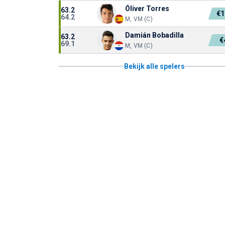
Óliver Torres
63.2
€1
64.2
M, VM (C)
Damián Bobadilla
63.2
€
69.1
M, VM (C)
Bekijk alle spelers