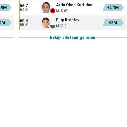
Arda Okan Kurtulan
56.7
.9M
€2.1M
64.5
M, D (R)
Filip Krastev
60.4
4M
€2M
65.3
M (CL)
Bekijk alle teamgenoten