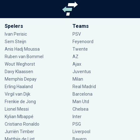
Spelers
Teams
Ivan Perisic
PSV
Sem Steijn
Feyenoord
Anis Hadj Moussa
Twente
Ruben van Bommel
AZ
Wout Weghorst
Ajax
Davy Klaassen
Juventus
Memphis Depay
Milan
Erling Haaland
Real Madrid
Virgil van Dijk
Barcelona
Frenkie de Jong
Man Utd
Lionel Messi
Chelsea
Kylian Mbappé
Inter
Cristiano Ronaldo
PSG
Jurriën Timber
Liverpool
Matthijs de Ligt
Bayern