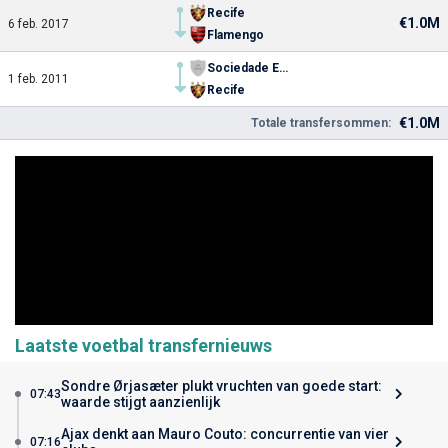
Recife
€1.0M
6 feb. 2017
Flamengo
Sociedade Esportiva Picos (PI)
1 feb. 2011
Recife
€1.0M
Totale transfersommen:
Laatste voetbal transfernieuws
Sondre Ørjasæter plukt vruchten van goede start:
07:43
waarde stijgt aanzienlijk
Ajax denkt aan Mauro Couto: concurrentie van vier
07:16