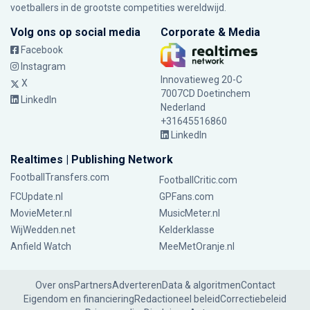
voetballers in de grootste competities wereldwijd.
Volg ons op social media
Corporate & Media
Facebook
Instagram
Innovatieweg 20-C
X
7007CD Doetinchem
LinkedIn
Nederland
+31645516860
LinkedIn
Realtimes | Publishing Network
FootballTransfers.com
FootballCritic.com
FCUpdate.nl
GPFans.com
MovieMeter.nl
MusicMeter.nl
WijWedden.net
Kelderklasse
Anfield Watch
MeeMetOranje.nl
Over ons
Partners
Adverteren
Data & algoritmen
Contact
Eigendom en financiering
Redactioneel beleid
Correctiebeleid