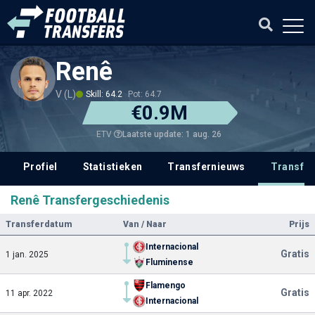
Renê
V (L)
Skill: 64.2
Pot: 64.7
€0.9M
Laatste update: 1 aug. 26
ETV
Profiel
Statistieken
Transfernieuws
Transfer
Renê Transfergeschiedenis
Transferdatum
Van / Naar
Prijs
Internacional
Gratis
1 jan. 2025
Fluminense
Flamengo
Gratis
11 apr. 2022
Internacional