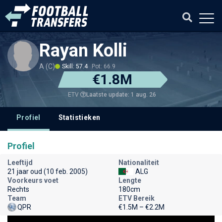
Rayan Kolli
A (C)
Skill: 57.4
Pot: 66.9
€1.8M
Laatste update: 1 aug. 26
ETV
Profiel
Statistieken
Profiel
Leeftijd
Nationaliteit
21 jaar oud (10 feb. 2005)
ALG
Voorkeurs voet
Lengte
Rechts
180cm
Team
ETV Bereik
QPR
€1.5M – €2.2M