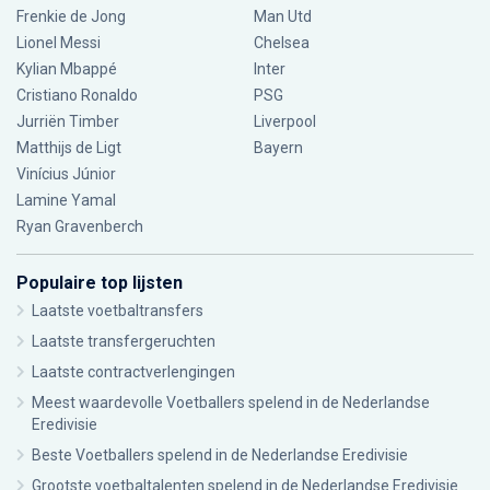
Frenkie de Jong
Man Utd
Lionel Messi
Chelsea
Kylian Mbappé
Inter
Cristiano Ronaldo
PSG
Jurriën Timber
Liverpool
Matthijs de Ligt
Bayern
Vinícius Júnior
Lamine Yamal
Ryan Gravenberch
Populaire top lijsten
Laatste voetbaltransfers
Laatste transfergeruchten
Laatste contractverlengingen
Meest waardevolle Voetballers spelend in de Nederlandse
Eredivisie
Beste Voetballers spelend in de Nederlandse Eredivisie
Grootste voetbaltalenten spelend in de Nederlandse Eredivisie