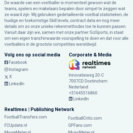
De waarde van een voetballer is momenteel gewoon wat de
teams, spelers en makelaars bepalen door simpel te zeggen wat
ze waard zijn. Wij gebruiken gedetailleerde voetbal statistieken, de
huidige en toekomstige Skill levels, contract data en nog meer
details om zo onze unieke rekenmethodes toe te kunnen passen.
Vanuit daar zijn we, samen met onze partner SciSports, in staat
om een eigen transferwaarde voorspelling te doen en dat voor alle
voetballers in de grootste competities wereldwijd.
Volg ons op social media
Corporate & Media
Facebook
Instagram
Innovatieweg 20-C
X
7007CD Doetinchem
LinkedIn
Nederland
+31645516860
LinkedIn
Realtimes | Publishing Network
FootballTransfers.com
FootballCritic.com
FCUpdate.nl
GPFans.com
MovieMeter.nl
MusicMeter.nl