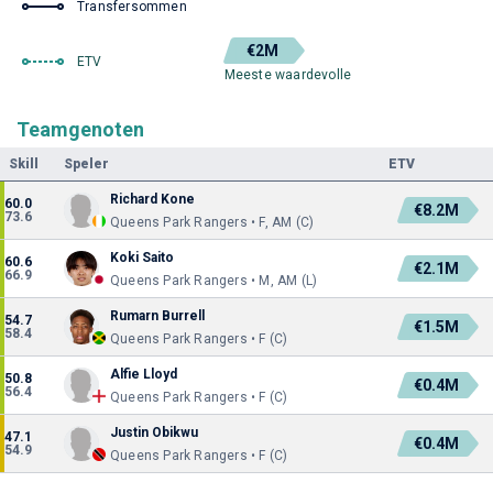
Transfersommen
€2M
ETV
Meeste waardevolle
Teamgenoten
Skill
Speler
ETV
Richard Kone
60.0
€8.2M
73.6
Queens Park Rangers • F, AM (C)
Koki Saito
60.6
€2.1M
66.9
Queens Park Rangers • M, AM (L)
Rumarn Burrell
54.7
€1.5M
58.4
Queens Park Rangers • F (C)
Alfie Lloyd
50.8
€0.4M
56.4
Queens Park Rangers • F (C)
Justin Obikwu
47.1
€0.4M
54.9
Queens Park Rangers • F (C)