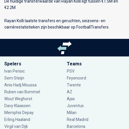
De huidige transferwaarde van Rayan Kolli ligt tussen €1.5M en
€2.2M.
Rayan Kolli laatste transfers en geruchten, seizoens- en
carrièrestatistieken zijn beschikbaar op FootballTransfers.
Spelers
Teams
Ivan Perisic
PSV
Sem Steijn
Feyenoord
Anis Hadj Moussa
Twente
Ruben van Bommel
AZ
Wout Weghorst
Ajax
Davy Klaassen
Juventus
Memphis Depay
Milan
Erling Haaland
Real Madrid
Virgil van Dijk
Barcelona