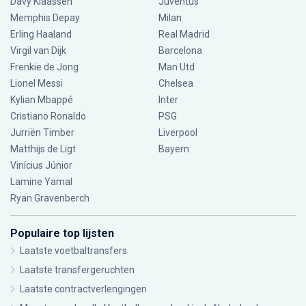
Davy Klaassen
Juventus
Memphis Depay
Milan
Erling Haaland
Real Madrid
Virgil van Dijk
Barcelona
Frenkie de Jong
Man Utd
Lionel Messi
Chelsea
Kylian Mbappé
Inter
Cristiano Ronaldo
PSG
Jurriën Timber
Liverpool
Matthijs de Ligt
Bayern
Vinícius Júnior
Lamine Yamal
Ryan Gravenberch
Populaire top lijsten
Laatste voetbaltransfers
Laatste transfergeruchten
Laatste contractverlengingen