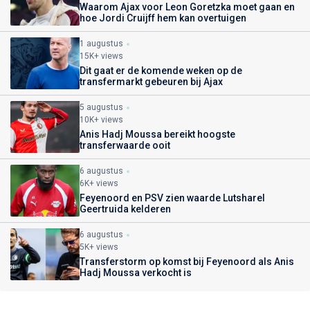
Waarom Ajax voor Leon Goretzka moet gaan en
hoe Jordi Cruijff hem kan overtuigen
1 augustus
15K+ views
Dit gaat er de komende weken op de
transfermarkt gebeuren bij Ajax
5 augustus
10K+ views
Anis Hadj Moussa bereikt hoogste
transferwaarde ooit
6 augustus
6K+ views
Feyenoord en PSV zien waarde Lutsharel
Geertruida kelderen
6 augustus
5K+ views
Transferstorm op komst bij Feyenoord als Anis
Hadj Moussa verkocht is