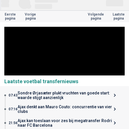
Eerste
Vorige
Volgende
Laatste
pagina
pagina
pagina
pagina
Laatste voetbal transfernieuws
Sondre Ørjasæter plukt vruchten van goede start:
07:43
waarde stijgt aanzienlijk
Ajax denkt aan Mauro Couto: concurrentie van vier
07:16
clubs
Ajax kan toeslaan voor zes bij megatransfer Rodri
21:56
naar FC Barcelona