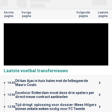
Eerste
Vorige
Volgende
Laatste
pagina
pagina
pagina
pagina
Laatste voetbal transfernieuws
Dit kan Ajax in huis halen met de felbegeerde
14:45
Mauro Couto
Excelsior Rotterdam moet deze drie spelers per
13:56
direct nieuw contract aanbieden
Tijd dringt: oplossing voor dossier-Mees Hilgers
12:58
binnen enkele weken nodig voor FC Twente