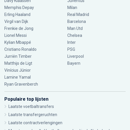
Davy Klaassen
Juventus
Memphis Depay
Milan
Erling Haaland
Real Madrid
Virgil van Dijk
Barcelona
Frenkie de Jong
Man Utd
Lionel Messi
Chelsea
Kylian Mbappé
Inter
Cristiano Ronaldo
PSG
Jurriën Timber
Liverpool
Matthijs de Ligt
Bayern
Vinícius Júnior
Lamine Yamal
Ryan Gravenberch
Populaire top lijsten
Laatste voetbaltransfers
Laatste transfergeruchten
Laatste contractverlengingen