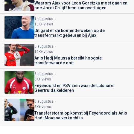
Waarom Ajax voor Leon Goretzka moet gaan en
hoe Jordi Cruijff hem kan overtuigen
1 augustus
15K+ views
Dit gaat er de komende weken op de
transfermarkt gebeuren bij Ajax
5 augustus
10K+ views
Anis Hadj Moussa bereikt hoogste
transferwaarde ooit
6 augustus
6K+ views
Feyenoord en PSV zien waarde Lutsharel
Geertruida kelderen
6 augustus
5K+ views
Transferstorm op komst bij Feyenoord als Anis
Hadj Moussa verkocht is