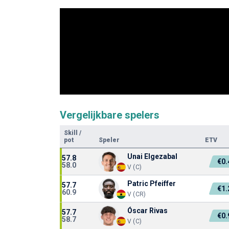
Vergelijkbare spelers
Skill
/
pot
Speler
ETV
Unai Elgezabal
57.8
€0
58.0
V (C)
Patric Pfeiffer
57.7
€1
60.9
V (CR)
Óscar Rivas
57.7
€0
58.7
V (C)