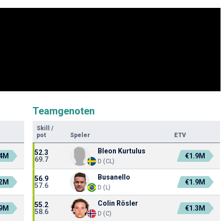
Teamgenoten
Skill
/
pot
Speler
ETV
Bleon Kurtulus
52.3
.4M
€1.9M
69.7
D (CL)
Busanello
56.9
.2M
€1.9M
57.6
D (L)
Colin Rösler
55.2
.9M
€1.3M
58.6
D (C)