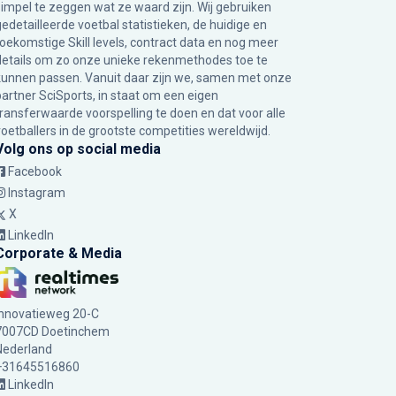
simpel te zeggen wat ze waard zijn. Wij gebruiken
gedetailleerde voetbal statistieken, de huidige en
toekomstige Skill levels, contract data en nog meer
details om zo onze unieke rekenmethodes toe te
kunnen passen. Vanuit daar zijn we, samen met onze
partner SciSports, in staat om een eigen
transferwaarde voorspelling te doen en dat voor alle
voetballers in de grootste competities wereldwijd.
Volg ons op social media
Facebook
Instagram
X
LinkedIn
Corporate & Media
Innovatieweg 20-C
7007CD Doetinchem
Nederland
+31645516860
LinkedIn