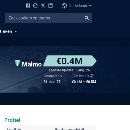
Nederlands
stieken
€0.4M
Malmo
Laatste update: 1 aug. 26
Contract tot
ETV Bereik
31 dec. 27
€0.4M – €0.5M
Profiel
Leeftijd
Beste speelstijl