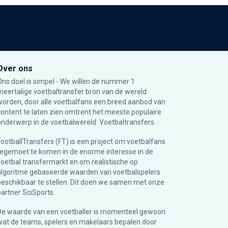
Over ons
Ons doel is simpel - We willen de nummer 1
meertalige voetbaltransfer bron van de wereld
worden, door alle voetbalfans een breed aanbod van
content te laten zien omtrent het meeste populaire
onderwerp in de voetbalwereld: Voetbaltransfers.
FootballTransfers (FT) is een project om voetbalfans
tegemoet te komen in de enorme interesse in de
voetbal transfermarkt en om realistische op
algoritme gebaseerde waarden van voetbalspelers
beschikbaar te stellen. Dit doen we samen met onze
partner
SciSports
.
De waarde van een voetballer is momenteel gewoon
wat de teams, spelers en makelaars bepalen door