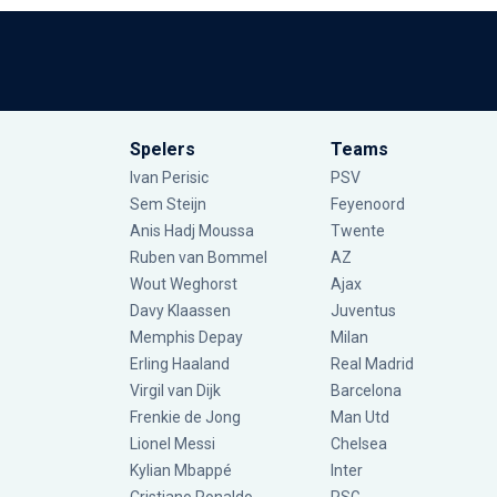
Spelers
Teams
Ivan Perisic
PSV
Sem Steijn
Feyenoord
Anis Hadj Moussa
Twente
Ruben van Bommel
AZ
Wout Weghorst
Ajax
Davy Klaassen
Juventus
Memphis Depay
Milan
Erling Haaland
Real Madrid
Virgil van Dijk
Barcelona
Frenkie de Jong
Man Utd
Lionel Messi
Chelsea
Kylian Mbappé
Inter