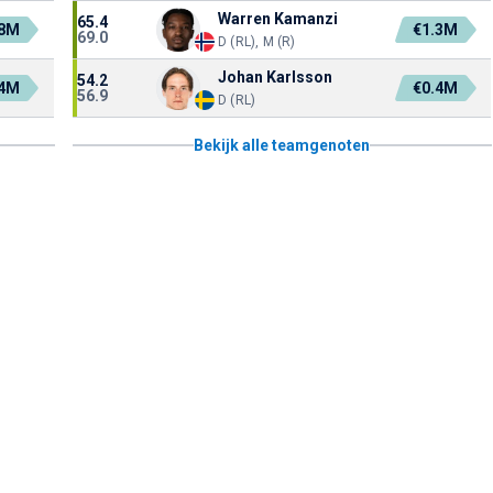
Warren Kamanzi
65.4
.8M
€1.3M
69.0
D (RL), M (R)
Johan Karlsson
54.2
.4M
€0.4M
56.9
D (RL)
Bekijk alle teamgenoten