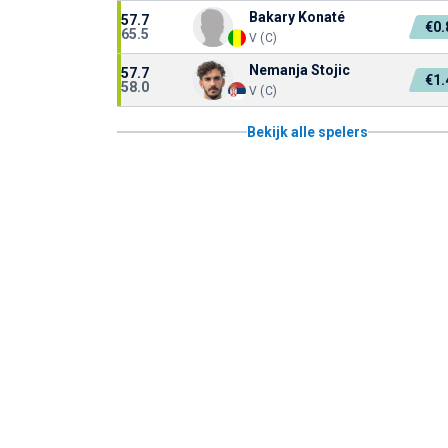
Bakary Konaté
57.7
€0
65.5
V (C)
Nemanja Stojic
57.7
€1
58.0
V (C)
Bekijk alle spelers