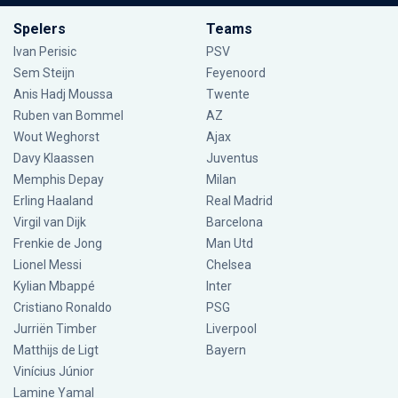
Spelers
Teams
Ivan Perisic
PSV
Sem Steijn
Feyenoord
Anis Hadj Moussa
Twente
Ruben van Bommel
AZ
Wout Weghorst
Ajax
Davy Klaassen
Juventus
Memphis Depay
Milan
Erling Haaland
Real Madrid
Virgil van Dijk
Barcelona
Frenkie de Jong
Man Utd
Lionel Messi
Chelsea
Kylian Mbappé
Inter
Cristiano Ronaldo
PSG
Jurriën Timber
Liverpool
Matthijs de Ligt
Bayern
Vinícius Júnior
Lamine Yamal