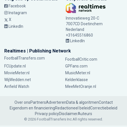
Facebook
Instagram
Innovatieweg 20-C
X
7007CD Doetinchem
LinkedIn
Nederland
+31645516860
LinkedIn
Realtimes | Publishing Network
FootballTransfers.com
FootballCritic.com
FCUpdate.nl
GPFans.com
MovieMeter.nl
MusicMeter.nl
WijWedden.net
Kelderklasse
Anfield Watch
MeeMetOranje.nl
Over ons
Partners
Adverteren
Data & algoritmen
Contact
Eigendom en financiering
Redactioneel beleid
Correctiebeleid
Privacy policy
Disclaimer
Auteurs
© 2026 FootballTransfers Inc.
All rights reserved.