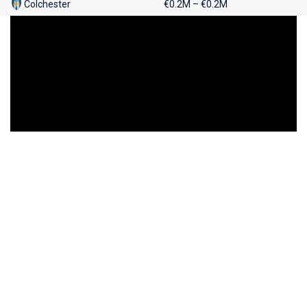
Colchester
€0.2M – €0.2M