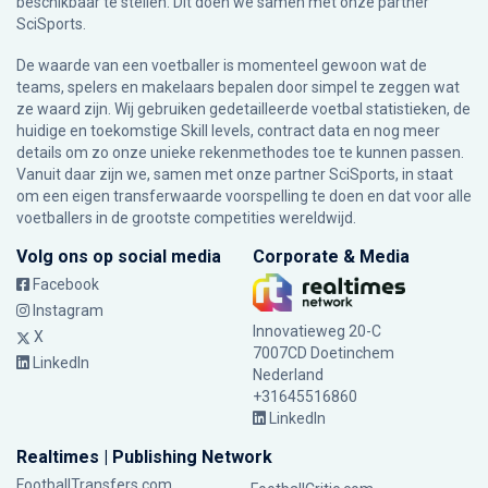
beschikbaar te stellen. Dit doen we samen met onze partner
SciSports
.
De waarde van een voetballer is momenteel gewoon wat de
teams, spelers en makelaars bepalen door simpel te zeggen wat
ze waard zijn. Wij gebruiken gedetailleerde voetbal statistieken, de
huidige en toekomstige Skill levels, contract data en nog meer
details om zo onze unieke rekenmethodes toe te kunnen passen.
Vanuit daar zijn we, samen met onze partner SciSports, in staat
om een eigen transferwaarde voorspelling te doen en dat voor alle
voetballers in de grootste competities wereldwijd.
Volg ons op social media
Corporate & Media
Facebook
Instagram
Innovatieweg 20-C
X
7007CD Doetinchem
LinkedIn
Nederland
+31645516860
LinkedIn
Realtimes | Publishing Network
FootballTransfers.com