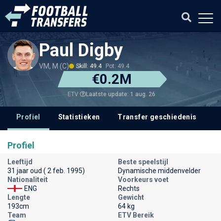
Paul Digby
VM, M (C)
Skill: 49.4
Pot: 49.4
€0.2M
Laatste update: 1 aug. 26
ETV
Profiel
Statistieken
Transfer geschiedenis
V
Profiel
Leeftijd
Beste speelstijl
31 jaar oud ( 2 feb. 1995)
Dynamische middenvelder
Nationaliteit
Voorkeurs voet
ENG
Rechts
Lengte
Gewicht
193cm
64 kg
Team
ETV Bereik