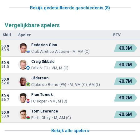
Bekijk gedetailleerde geschiedenis (8)
Vergelijkbare spelers
Skill
Speler
ETV
Federico Gino
50.9
€0.3M
50.9
Club Atlético Aldosivi • M, VM (C)
Craig Sibbald
50.9
€0.2M
51.5
Falkirk FC • VM, M (C)
Jáderson
50.9
€0.7M
52.6
Clube do Remo (PA) • M, VM (C), AM (L)
Fran Tomek
50.9
€0.2M
56.7
FC Koper • VM, M (C)
Tom Lawrence
50.9
€0.6M
50.9
Perth Glory • M, AM (C)
Bekijk alle spelers