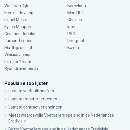
Virgil van Dijk
Barcelona
Frenkie de Jong
Man Utd
Lionel Messi
Chelsea
Kylian Mbappé
Inter
Cristiano Ronaldo
PSG
Jurriën Timber
Liverpool
Matthijs de Ligt
Bayern
Vinícius Júnior
Lamine Yamal
Ryan Gravenberch
Populaire top lijsten
Laatste voetbaltransfers
Laatste transfergeruchten
Laatste contractverlengingen
Meest waardevolle Voetballers spelend in de Nederlandse
Eredivisie
Beste Voetballers spelend in de Nederlandse Eredivisie