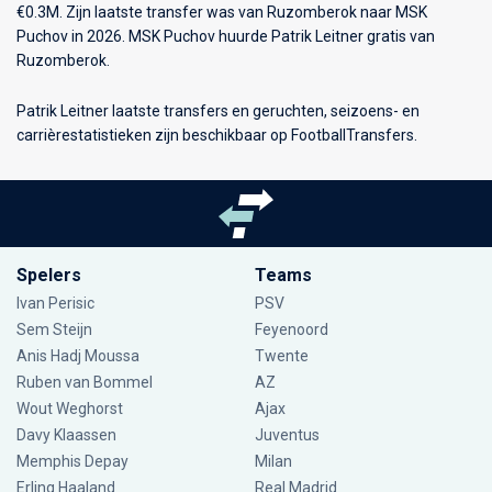
€0.3M. Zijn laatste transfer was van Ruzomberok naar MSK
Puchov in 2026. MSK Puchov huurde Patrik Leitner gratis van
Ruzomberok.
Patrik Leitner laatste transfers en geruchten, seizoens- en
carrièrestatistieken zijn beschikbaar op FootballTransfers.
Spelers
Teams
Ivan Perisic
PSV
Sem Steijn
Feyenoord
Anis Hadj Moussa
Twente
Ruben van Bommel
AZ
Wout Weghorst
Ajax
Davy Klaassen
Juventus
Memphis Depay
Milan
Erling Haaland
Real Madrid