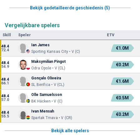
Bekijk gedetailleerde geschiedenis (5)
Vergelijkbare spelers
Skill
Speler
ETV
Ian James
48.4
€1.0M
72.4
Sporting Kansas City • V (C)
Maksymilian Pingot
48.4
€0.2M
54.9
Odra Opole • V (CL)
Gonçalo Oliveira
48.4
€1.6M
66.1
SL Benfica • V (CL)
Olle Samuelsson
48.4
€0.5M
57.0
BK Häcken • V (C)
Ivan Mensah
48.4
€0.2M
55.5
Spartak Trnava • V (CR)
Bekijk alle spelers