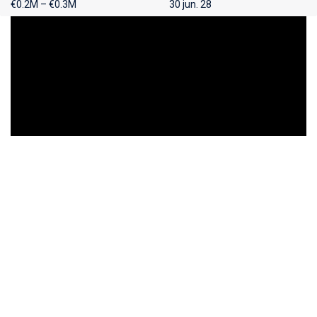
€0.2M – €0.3M
30 jun. 28