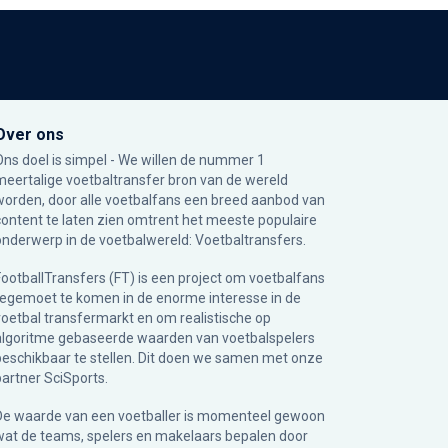
Over ons
Ons doel is simpel - We willen de nummer 1
meertalige voetbaltransfer bron van de wereld
worden, door alle voetbalfans een breed aanbod van
content te laten zien omtrent het meeste populaire
onderwerp in de voetbalwereld: Voetbaltransfers.
FootballTransfers (FT) is een project om voetbalfans
tegemoet te komen in de enorme interesse in de
voetbal transfermarkt en om realistische op
algoritme gebaseerde waarden van voetbalspelers
beschikbaar te stellen. Dit doen we samen met onze
partner
SciSports
.
De waarde van een voetballer is momenteel gewoon
wat de teams, spelers en makelaars bepalen door