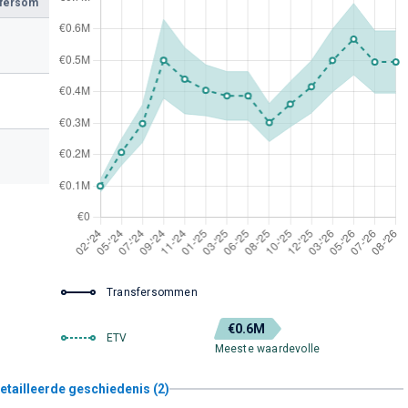
sfersom
Transfersommen
€0.6M
ETV
Meeste waardevolle
etailleerde geschiedenis (2)