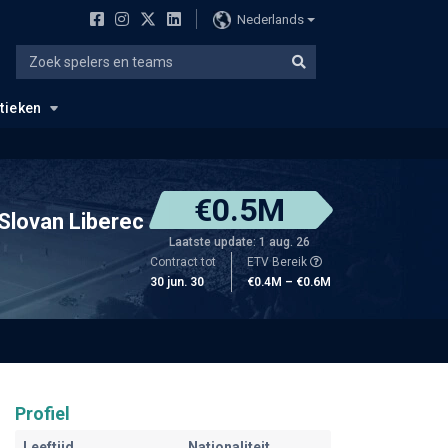
Nederlands
stieken
€0.5M
Slovan Liberec
Laatste update: 1 aug. 26
Contract tot
ETV Bereik
30 jun. 30
€0.4M – €0.6M
Profiel
Leeftijd
Nationaliteit