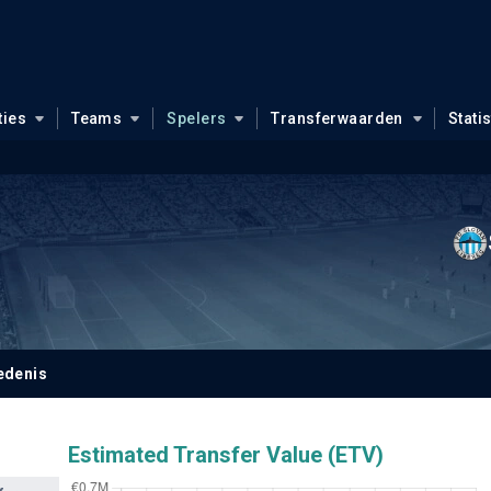
ties
Teams
Spelers
Transferwaarden
Stati
edenis
Estimated Transfer Value (ETV)