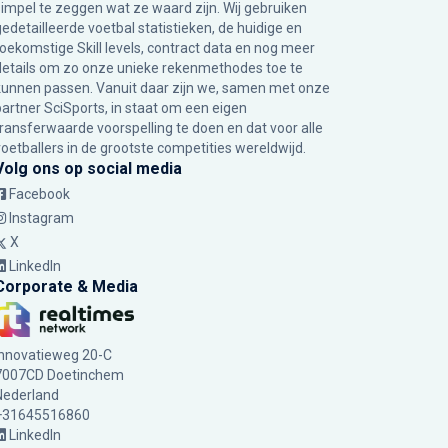
simpel te zeggen wat ze waard zijn. Wij gebruiken
gedetailleerde voetbal statistieken, de huidige en
toekomstige Skill levels, contract data en nog meer
details om zo onze unieke rekenmethodes toe te
kunnen passen. Vanuit daar zijn we, samen met onze
partner SciSports, in staat om een eigen
transferwaarde voorspelling te doen en dat voor alle
voetballers in de grootste competities wereldwijd.
Volg ons op social media
Facebook
Instagram
X
LinkedIn
Corporate & Media
Innovatieweg 20-C
7007CD Doetinchem
Nederland
+31645516860
LinkedIn