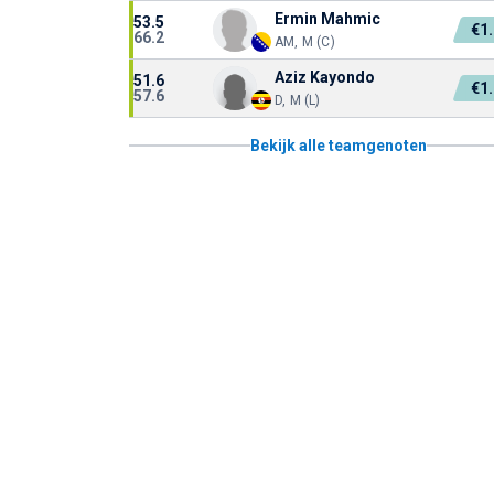
Ermin Mahmic
53.5
€1
66.2
AM, M (C)
Aziz Kayondo
51.6
€1
57.6
D, M (L)
Bekijk alle teamgenoten