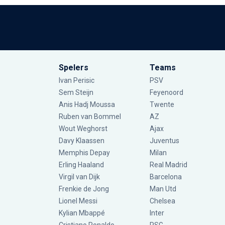
Spelers
Teams
Ivan Perisic
PSV
Sem Steijn
Feyenoord
Anis Hadj Moussa
Twente
Ruben van Bommel
AZ
Wout Weghorst
Ajax
Davy Klaassen
Juventus
Memphis Depay
Milan
Erling Haaland
Real Madrid
Virgil van Dijk
Barcelona
Frenkie de Jong
Man Utd
Lionel Messi
Chelsea
Kylian Mbappé
Inter