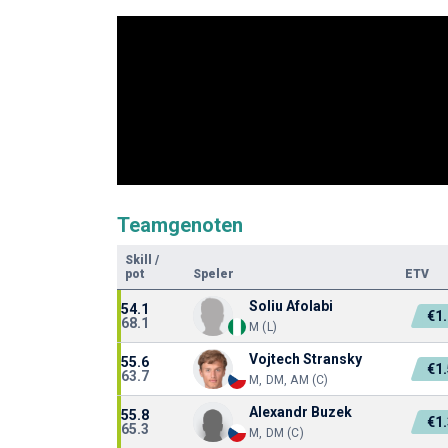
Teamgenoten
Skill
/
pot
Speler
ETV
Soliu Afolabi
54.1
€1
68.1
M (L)
Vojtech Stransky
55.6
€1
63.7
M, DM, AM (C)
Alexandr Buzek
55.8
€1
65.3
M, DM (C)