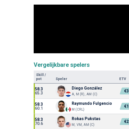
Vergelijkbare spelers
Skill
/
pot
Speler
ETV
Diego González
58.3
€3
65.3
A, M (R), AM (C)
Raymundo Fulgencio
58.3
€1
60.1
M (CRL)
Rokas Pukstas
58.3
€2
70.6
M, VM, AM (C)