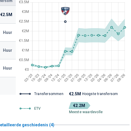
sfersom
€2.5M
Huur
Huur
Huur
€2.5M
Transfersommen
Hoogste transfersom
€2.2M
ETV
Meeste waardevolle
etailleerde geschiedenis (4)