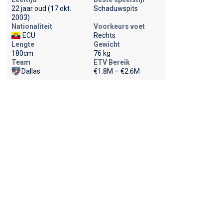
22 jaar oud (17 okt.
Schaduwspits
2003)
Nationaliteit
Voorkeurs voet
ECU
Rechts
Lengte
Gewicht
180cm
76 kg
Team
ETV Bereik
Dallas
€1.8M – €2.6M