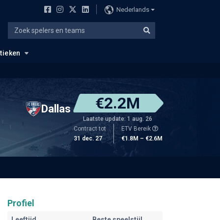
Nederlands
stieken
€2.2M
Dallas
Laatste update: 1 aug. 26
Contract tot
ETV Bereik
31 dec. 27
€1.8M – €2.6M
Profiel
Leeftijd
Beste speelstijl