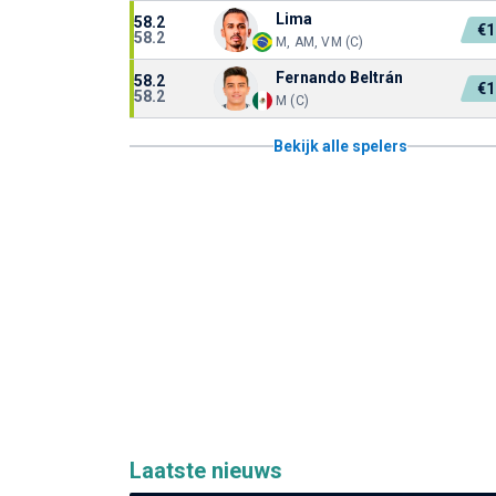
Lima
58.2
€1
58.2
M, AM, VM (C)
Fernando Beltrán
58.2
€1
58.2
M (C)
Bekijk alle spelers
Laatste nieuws