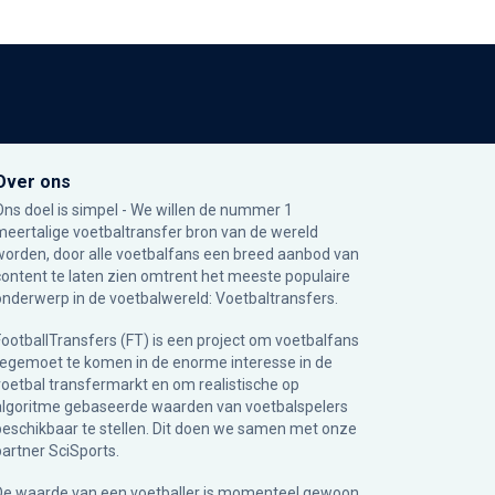
Over ons
Ons doel is simpel - We willen de nummer 1
meertalige voetbaltransfer bron van de wereld
worden, door alle voetbalfans een breed aanbod van
content te laten zien omtrent het meeste populaire
onderwerp in de voetbalwereld: Voetbaltransfers.
FootballTransfers (FT) is een project om voetbalfans
tegemoet te komen in de enorme interesse in de
voetbal transfermarkt en om realistische op
algoritme gebaseerde waarden van voetbalspelers
beschikbaar te stellen. Dit doen we samen met onze
partner
SciSports
.
De waarde van een voetballer is momenteel gewoon