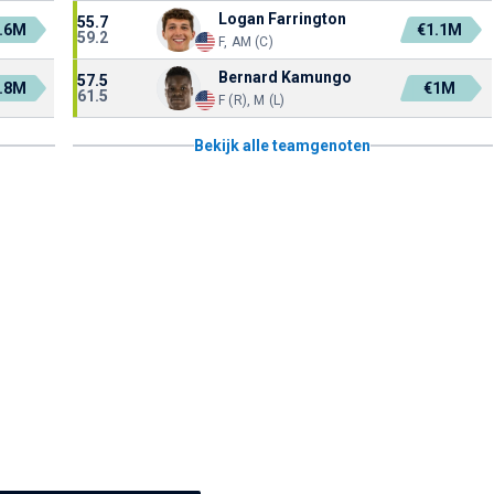
Logan Farrington
55.7
.6M
€1.1M
59.2
F, AM (C)
Bernard Kamungo
57.5
.8M
€1M
61.5
F (R), M (L)
Bekijk alle teamgenoten