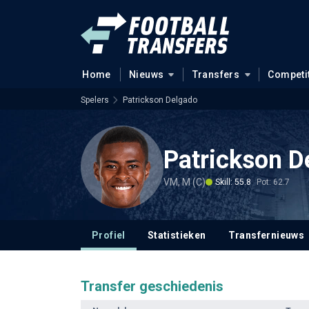
Home
Nieuws
Transfers
Competi
Spelers
Patrickson Delgado
Patrickson D
VM, M (C)
Skill: 55.8
Pot: 62.7
Profiel
Statistieken
Transfernieuws
Transfer geschiedenis