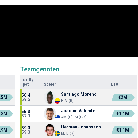
Teamgenoten
Skill
/
pot
Speler
ETV
Santiago Moreno
58.4
.5M
€2M
59.5
F, M (R)
Joaquín Valiente
55.3
.8M
€1.1M
57.1
AM (C), M (CR)
Herman Johansson
59.3
.9M
€1.1M
59.3
M, D (R)