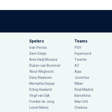
Spelers
Teams
Ivan Perisic
PSV
Sem Steijn
Feyenoord
Anis Hadj Moussa
Twente
Ruben van Bommel
AZ
Wout Weghorst
Ajax
Davy Klaassen
Juventus
Memphis Depay
Milan
Erling Haaland
Real Madrid
Virgil van Dijk
Barcelona
Frenkie de Jong
Man Utd
Lionel Messi
Chelsea