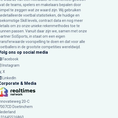
wat de teams, spelers en makelaars bepalen door
simpel te zeggen wat ze waard zijn. Wij gebruiken
gedetailleerde voetbal statistieken, de huidige en
toekomstige Skill levels, contract data en nog meer
details om zo onze unieke rekenmethodes toe te
kunnen passen. Vanuit daar zijn we, samen met onze
partner SciSports, in staat om een eigen
transferwaarde voorspelling te doen en dat voor alle
voetballers in de grootste competities wereldwijd.
Volg ons op social media
Facebook
Instagram
X
LinkedIn
Corporate & Media
Innovatieweg 20-C
7007CD Doetinchem
Nederland
+31645516860