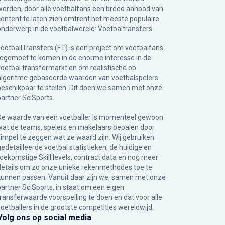
worden, door alle voetbalfans een breed aanbod van
content te laten zien omtrent het meeste populaire
onderwerp in de voetbalwereld: Voetbaltransfers.
FootballTransfers (FT) is een project om voetbalfans
tegemoet te komen in de enorme interesse in de
voetbal transfermarkt en om realistische op
algoritme gebaseerde waarden van voetbalspelers
beschikbaar te stellen. Dit doen we samen met onze
partner
SciSports
.
De waarde van een voetballer is momenteel gewoon
wat de teams, spelers en makelaars bepalen door
simpel te zeggen wat ze waard zijn. Wij gebruiken
gedetailleerde voetbal statistieken, de huidige en
toekomstige Skill levels, contract data en nog meer
details om zo onze unieke rekenmethodes toe te
kunnen passen. Vanuit daar zijn we, samen met onze
partner SciSports, in staat om een eigen
transferwaarde voorspelling te doen en dat voor alle
voetballers in de grootste competities wereldwijd.
Volg ons op social media