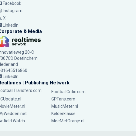
Facebook
Instagram
X
LinkedIn
Corporate & Media
Innovatieweg 20-C
7007CD Doetinchem
Nederland
+31645516860
LinkedIn
Realtimes | Publishing Network
FootballTransfers.com
FootballCritic.com
FCUpdate.nl
GPFans.com
MovieMeter.nl
MusicMeter.nl
WijWedden.net
Kelderklasse
Anfield Watch
MeeMetOranje.nl