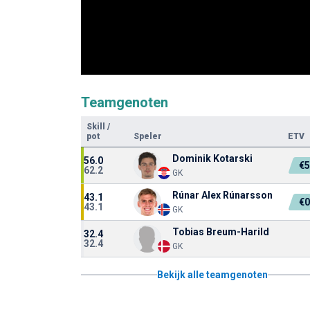
Teamgenoten
Skill
/
pot
Speler
ETV
Dominik Kotarski
56.0
€
62.2
GK
Rúnar Alex Rúnarsson
43.1
€
43.1
GK
Tobias Breum-Harild
32.4
32.4
GK
Bekijk alle teamgenoten