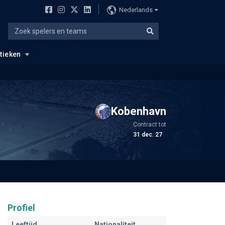
Nederlands
stieken
Kobenhavn
Contract tot
31 dec. 27
Profiel
Leeftijd
Nationaliteit