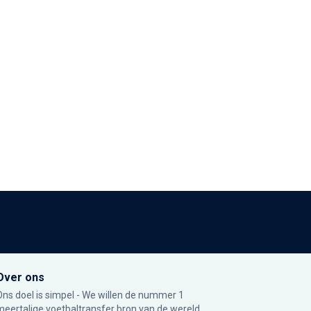
Over ons
Ons doel is simpel - We willen de nummer 1
meertalige voetbaltransfer bron van de wereld