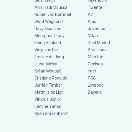
Sem Steijn
Feyenoord
Anis Hadj Moussa
Twente
Ruben van Bommel
AZ
Wout Weghorst
Ajax
Davy Klaassen
Juventus
Memphis Depay
Milan
Erling Haaland
Real Madrid
Virgil van Dijk
Barcelona
Frenkie de Jong
Man Utd
Lionel Messi
Chelsea
Kylian Mbappé
Inter
Cristiano Ronaldo
PSG
Jurriën Timber
Liverpool
Matthijs de Ligt
Bayern
Vinícius Júnior
Lamine Yamal
Ryan Gravenberch