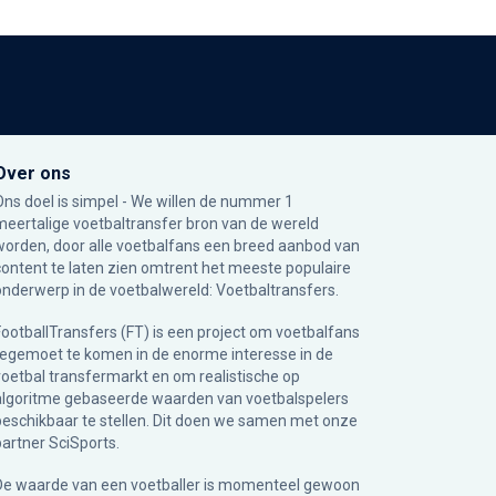
Over ons
Ons doel is simpel - We willen de nummer 1
meertalige voetbaltransfer bron van de wereld
worden, door alle voetbalfans een breed aanbod van
content te laten zien omtrent het meeste populaire
onderwerp in de voetbalwereld: Voetbaltransfers.
FootballTransfers (FT) is een project om voetbalfans
tegemoet te komen in de enorme interesse in de
voetbal transfermarkt en om realistische op
algoritme gebaseerde waarden van voetbalspelers
beschikbaar te stellen. Dit doen we samen met onze
partner
SciSports
.
De waarde van een voetballer is momenteel gewoon