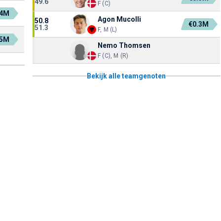
49.6
F (C)
.4M
Agon Mucolli
50.8
€0.3M
51.3
F, M (L)
.5M
Nemo Thomsen
F (C), M (R)
Bekijk alle teamgenoten