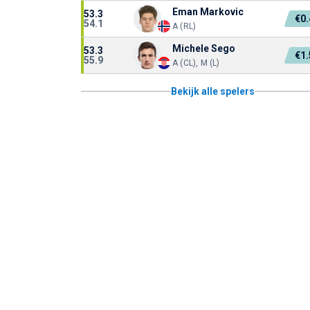
Eman Markovic
53.3
€0
54.1
A (RL)
Michele Sego
53.3
€1
55.9
A (CL), M (L)
Bekijk alle spelers