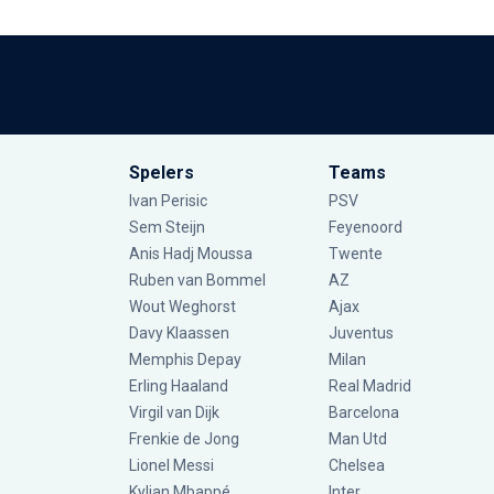
Spelers
Teams
Ivan Perisic
PSV
Sem Steijn
Feyenoord
Anis Hadj Moussa
Twente
Ruben van Bommel
AZ
Wout Weghorst
Ajax
Davy Klaassen
Juventus
Memphis Depay
Milan
Erling Haaland
Real Madrid
Virgil van Dijk
Barcelona
Frenkie de Jong
Man Utd
Lionel Messi
Chelsea
Kylian Mbappé
Inter