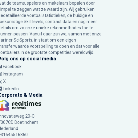
wat de teams, spelers en makelaars bepalen door
simpel te zeggen wat ze waard zijn. Wij gebruiken
gedetailleerde voetbal statistieken, de huidige en
toekomstige Skill levels, contract data en nog meer
details om zo onze unieke rekenmethodes toe te
kunnen passen. Vanuit daar zijn we, samen met onze
partner SciSports, in staat om een eigen
transferwaarde voorspelling te doen en dat voor alle
voetballers in de grootste competities wereldwijd.
Volg ons op social media
Facebook
Instagram
X
LinkedIn
Corporate & Media
Innovatieweg 20-C
7007CD Doetinchem
Nederland
+31645516860