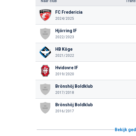
Naar club
Tran
FC Fredericia
2024/2025
Hjörring IF
2022/2023
HB Köge
2021/2022
Hvidovre IF
2019/2020
Brönshöj Boldklub
2017/2018
Brönshöj Boldklub
2016/2017
Bekijk ged