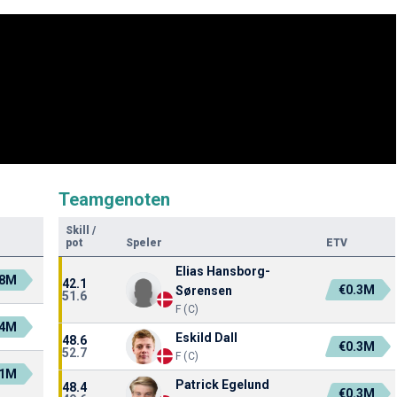
Teamgenoten
Skill
/
pot
Speler
ETV
Elias Hansborg-
.8M
42.1
€0.3M
Sørensen
51.6
F (C)
.4M
Eskild Dall
48.6
€0.3M
52.7
F (C)
.1M
Patrick Egelund
48.4
€0.3M