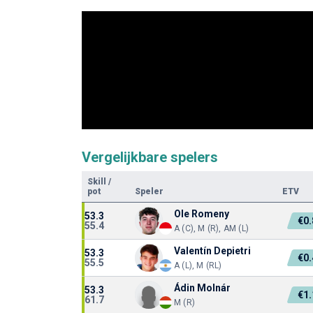
Vergelijkbare spelers
Skill
/
pot
Speler
ETV
Ole Romeny
53.3
€0
55.4
A (C), M (R), AM (L)
Valentín Depietri
53.3
€0
55.5
A (L), M (RL)
Ádin Molnár
53.3
€1
61.7
M (R)