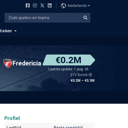
Nederlands
stieken
€0.2M
Fredericia
Laatste update: 1 aug. 26
ETV Bereik
€0.2M – €0.3M
Profiel
Leeftijd
Beste speelstijl