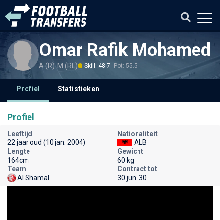
Omar Rafik Mohamed
A (R), M (RL)
Skill: 48.7
Pot: 55.5
Profiel
Statistieken
Profiel
Leeftijd
Nationaliteit
22 jaar oud (10 jan. 2004)
ALB
Lengte
Gewicht
164cm
60 kg
Team
Contract tot
Al Shamal
30 jun. 30