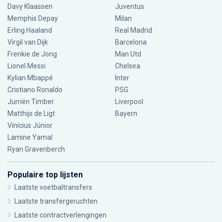
Davy Klaassen
Juventus
Memphis Depay
Milan
Erling Haaland
Real Madrid
Virgil van Dijk
Barcelona
Frenkie de Jong
Man Utd
Lionel Messi
Chelsea
Kylian Mbappé
Inter
Cristiano Ronaldo
PSG
Jurriën Timber
Liverpool
Matthijs de Ligt
Bayern
Vinícius Júnior
Lamine Yamal
Ryan Gravenberch
Populaire top lijsten
Laatste voetbaltransfers
Laatste transfergeruchten
Laatste contractverlengingen