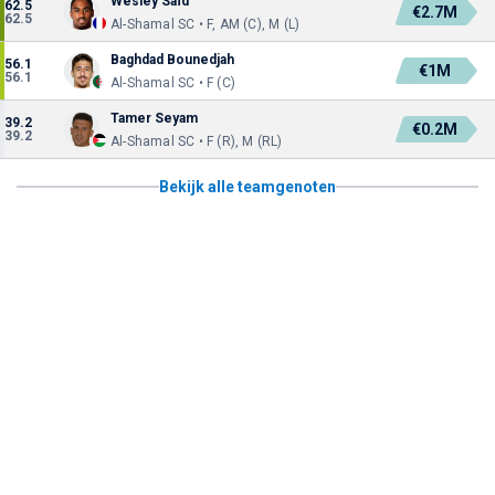
Wesley Saïd
62.5
€2.7M
62.5
Al-Shamal SC • F, AM (C), M (L)
Baghdad Bounedjah
56.1
€1M
56.1
Al-Shamal SC • F (C)
Tamer Seyam
39.2
€0.2M
39.2
Al-Shamal SC • F (R), M (RL)
Bekijk alle teamgenoten